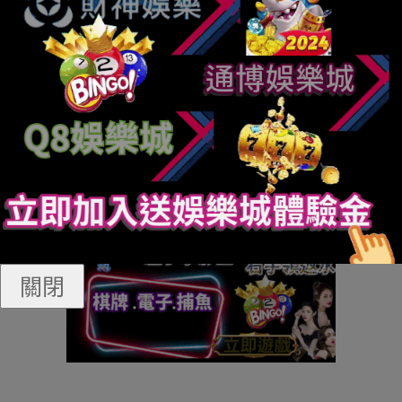
Previous Post:
Q8娛樂城-四川省美容美發職業技能大賽
決賽啟動優勝者可申即時比分報五一勞動獎章-玩運彩
Next Post:
Q8娛樂城-全部免費！鄭州一大批免費培訓來
啦！茶運彩免費分析藝師、美容化妝師即將開課！-玩運
彩
娛樂城註冊點擊下方
關閉