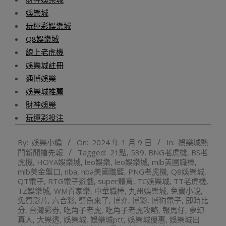
娛樂城
玩運彩娛樂城
Q8娛樂城
線上老虎機
娛樂城註冊
通博娛樂
娛樂城推薦
財神娛樂
玩運彩投注
2024-
By:
娛樂小編
On:
2024 年 1 月 9 日
In:
娛樂城熱
01-
門新聞搶先報
Tagged:
21點
,
539
,
BNG老虎機
,
BS老
09
虎機
,
HOYA娛樂城
,
leo娛樂
,
leo娛樂城
,
mlb美國職棒
,
mlb美金盤口
,
nba
,
nba美國職籃
,
PNG老虎機
,
Q8娛樂城
,
QT電子
,
RTG電子遊戲
,
super體育
,
TC娛樂城
,
TT老虎機
,
TZ娛樂城
,
WM百家樂
,
中華職棒
,
九州娛樂城
,
免費小說
,
免費影片
,
六合彩
,
劈魚來了
,
博弈
,
博彩
,
博狗電子
,
即時比
分
,
台灣彩券
,
吃角子老虎
,
吃角子老虎攻略
,
報馬仔
,
夢幻
真人
,
大樂透
,
娛樂城
,
娛樂城ptt
,
娛樂城優惠
,
娛樂城出