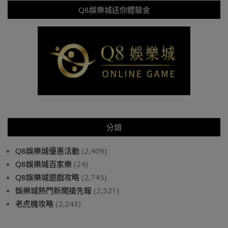
Q8娛樂城送你體驗金
分類
Q8娛樂城優惠活動
(2,409)
Q8娛樂城百家樂
(24)
Q8娛樂城遊戲攻略
(2,745)
娛樂城熱門新聞搶先報
(2,521)
老虎機攻略
(2,243)