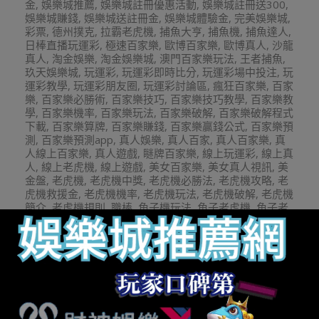
金
,
娛樂城推薦
,
娛樂城註冊優惠活動
,
娛樂城註冊送300
,
娛樂城賺錢
,
娛樂城送註冊金
,
娛樂城體驗金
,
完美娛樂城
,
彩票
,
德州撲克
,
拉霸老虎機
,
捕魚大亨
,
捕魚機
,
捕魚達人
,
日棒直播玩運彩
,
極速百家樂
,
歐博百家樂
,
歐博真人
,
沙龍
真人
,
淘金娛樂
,
淘金娛樂城
,
澳門百家樂玩法
,
王者捕魚
,
玖天娛樂城
,
玩運彩
,
玩運彩即時比分
,
玩運彩場中投注
,
玩
運彩教學
,
玩運彩朋友圈
,
玩運彩討論區
,
瘋狂百家樂
,
百家
樂
,
百家樂必勝術
,
百家樂技巧
,
百家樂技巧教學
,
百家樂教
學
,
百家樂機率
,
百家樂玩法
,
百家樂破解
,
百家樂破解程式
下載
,
百家樂算牌
,
百家樂賺錢
,
百家樂贏錢公式
,
百家樂預
測
,
百家樂預測app
,
真人娛樂
,
真人百家
,
真人百家樂
,
真
人線上百家樂
,
真人遊戲
,
瞇牌百家樂
,
線上玩運彩
,
線上真
人
,
線上老虎機
,
線上遊戲
,
美女百家樂
,
美女真人視訊
,
美
金盤
,
老虎機
,
老虎機中獎
,
老虎機必勝法
,
老虎機攻略
,
老
虎機救援金
,
老虎機機率
,
老虎機玩法
,
老虎機破解
,
老虎機
簡介
,
老虎機規則
,
職棒
,
角子機玩法
,
角子老虎機
,
角子老
虎機技巧
,
角子老虎機玩法
,
角子老虎機規則
,
財神娛樂
,
財
神娛樂城
,
賓果賓果
,
贏家娛樂城
,
足球聯賽
,
通博娛樂
,
通
博娛樂城
,
運動彩券分析
,
運動彩卷
,
運彩中獎查詢
,
運彩免
費分析
,
運彩報馬仔
,
運彩直播
,
金合發娛樂城
,
鑫寶體育
,
電子遊戲
,
電競
,
韓國職棒直播玩運彩
,
體育博彩
,
體育彩
券
,
體育彩票
,
體育賽事直播