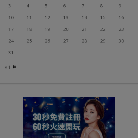
3
4
5
6
7
8
9
10
11
12
13
14
15
16
17
18
19
20
21
22
23
24
25
26
27
28
29
30
31
« 1 月