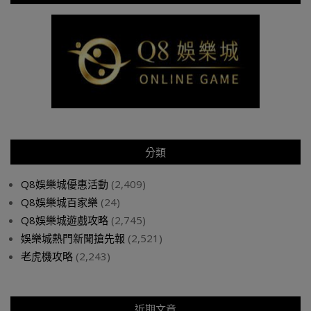
分類
Q8娛樂城優惠活動
(2,409)
Q8娛樂城百家樂
(24)
Q8娛樂城遊戲攻略
(2,745)
娛樂城熱門新聞搶先報
(2,521)
老虎機攻略
(2,243)
近期文章