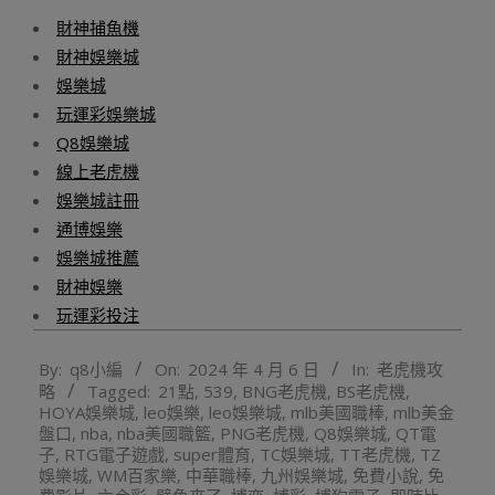
財神捕魚機
財神娛樂城
娛樂城
玩運彩娛樂城
Q8娛樂城
線上老虎機
娛樂城註冊
通博娛樂
娛樂城推薦
財神娛樂
玩運彩投注
2024-
By:
q8小編
On:
2024 年 4 月 6 日
In:
老虎機攻
04-
略
Tagged:
21點
,
539
,
BNG老虎機
,
BS老虎機
,
06
HOYA娛樂城
,
leo娛樂
,
leo娛樂城
,
mlb美國職棒
,
mlb美金
盤口
,
nba
,
nba美國職籃
,
PNG老虎機
,
Q8娛樂城
,
QT電
子
,
RTG電子遊戲
,
super體育
,
TC娛樂城
,
TT老虎機
,
TZ
娛樂城
,
WM百家樂
,
中華職棒
,
九州娛樂城
,
免費小說
,
免