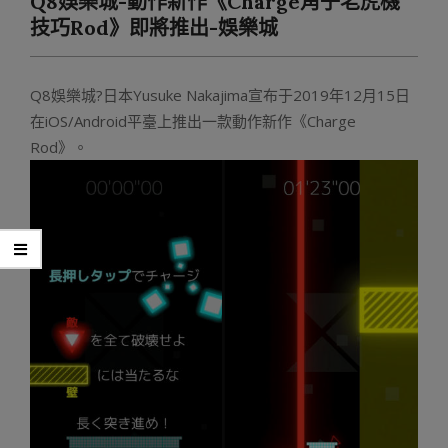
Q8娛樂城-動作新作《Charge角子老虎機
Menu
技巧Rod》即將推出-娛樂城
Q8娛樂城?日本Yusuke Nakajima宣布于2019年12月15日
在iOS/Android平臺上推出一款動作新作《Charge
Rod》。