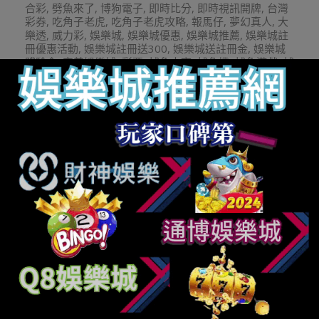
合彩
,
劈魚來了
,
博狗電子
,
即時比分
,
即時視訊開牌
,
台灣
彩券
,
吃角子老虎
,
吃角子老虎攻略
,
報馬仔
,
夢幻真人
,
大
樂透
,
威力彩
,
娛樂城
,
娛樂城優惠
,
娛樂城推薦
,
娛樂城註
冊優惠活動
,
娛樂城註冊送300
,
娛樂城送註冊金
,
娛樂城
體驗金
,
完美娛樂城
,
彩票
,
捕魚大亨
,
捕魚機
,
捕魚遊戲
,
捕
魚達人
,
時時彩
,
極速百家樂
,
歐博APP
,
歐博百家樂
,
歐博
真人
,
沙龍真人
,
淘金娛樂
,
淘金娛樂城
,
澳門百家樂玩法
,
王者捕魚
,
玖天娛樂城
,
玩運彩
,
瘋狂百家樂
,
百家樂
,
百家
樂必勝術
,
百家樂技巧
,
百家樂技巧教學
,
百家樂教學
,
百家
樂機率
,
百家樂玩法
,
百家樂破解
,
百家樂破解程式下載
,
百
家樂算牌
,
百家樂賺錢
,
百家樂贏錢公式
,
百家樂預測
,
百家
樂預測app
,
真人娛樂
,
真人百家
,
真人百家樂
,
真人線上百
家樂
,
真人遊戲
,
瞇牌百家樂
,
線上免費AV影城
,
線上真人
,
線上老虎機
,
線上遊戲
,
美女荷官
,
美女視訊百家樂
,
美金
盤
,
老虎機
,
老虎機中獎
,
老虎機必勝法
,
老虎機攻略
,
老虎
機救援金
,
老虎機機率
,
老虎機玩法
,
老虎機破解
,
老虎機簡
介
,
老虎機規則
,
職棒
,
角子機玩法
,
角子老虎機
,
角子老虎
機技巧
,
角子老虎機玩法
,
角子老虎機規則
,
財神娛樂
,
財神
娛樂城
,
財神捕魚
,
賓果賓果
,
贏家娛樂城
,
通博娛樂城
,
運
動彩券分析
,
運動彩券投注
,
運動彩卷
,
金合發娛樂城
,
鑫寶
體育
,
電子遊戲
,
電競
,
電競比賽
,
體育博彩
,
體育彩券
,
體育
彩票
,
高賠率運動彩