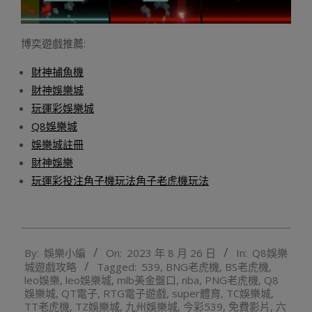
博奕遊戲推薦:
財神捕魚機
財神娛樂城
玩運彩娛樂城
Q8娛樂城
娛樂城註冊
財神娛樂
玩運彩投注
角子機玩法
角子老虎機玩法
2023-
By:
娛樂小編
On:
2023 年 8 月 26 日
In:
Q8娛樂
08-
城遊戲攻略
Tagged:
539
,
BNG老虎機
,
BS老虎機
,
26
leo娛樂
,
leo娛樂城
,
mlb美金盤口
,
nba
,
PNG老虎機
,
Q8
娛樂城
,
QT電子
,
RTG電子遊戲
,
super體育
,
TC娛樂城
,
TT老虎機
,
TZ娛樂城
,
九州娛樂城
,
今彩539
,
免費影片
,
六