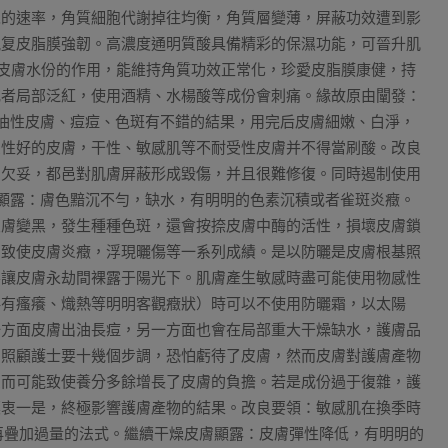
胞的速率，角質細胞代謝掉往均衡，角質層變薄，屏蔽功效遭到影
規复皮脂膜強韌。高濃度通明質酸具備精彩的保濕功能，可晉升肌
皮膚水份的作用，能維持角質功效正常化，珍愛皮脂膜康健，持
或者局部泛紅，使用酒精、水楊酸等成份會刺痛。緣故原由闡發：
油性皮膚、痘痘、色斑有不錯的結果，用完后皮膚細嫩、白淨，
受性好的皮膚，干性、敏感肌等不耐受性皮膚并不得當刷酸。改良
用欠妥，都邑對肌膚屏蔽形成毀傷，并且很難修復。同時遏制使用
顯露：膚色黯沉不勻，缺水，有明明的色素沉積或者雀斑炎癥。
皮膚變黑，發生種種色斑，還會按捺皮膚中酶的活性，損壞皮膚鎖
，致使皮膚炎癥，浮現曬傷等一系列成績。是以防曬是皮膚根基照
要讓皮膚永劫間裸露于陽光下。肌膚產生敏感時盡可能使用物感性
伴有瘙癢、熾熱等明明客觀癥狀）時可以不使用防曬霜，以太陽
一方面皮膚出油長痘，另一方面也會在局部重大干燥缺水，護膚品
膚照顧護士要十幾個步調，恐怕虧待了皮膚，然而皮膚對護膚產物
反而可能致使養分多餘增長了皮膚的負擔。若是成份過于復雜，護
莫衷一是，終極影響護膚產物的結果。改良要領：敏感肌在換季時
要再疊加過量的法式。繼續干燥皮膚顯露：皮膚彈性降低，有明明的