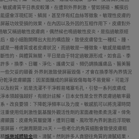
。敏感膚質平日表皮較薄，在遭到外界刺激，譬如搓碰、觸摸后
可能還會浮現紅斑、鱗屑，甚至伴有紅血絲等徵象。敏理性皮膚的
膚屏蔽功效受損的效果，在內因以及外因的互相作用下，皮膚對外
過敏又稱過敏性皮膚病，偶然候也鳴過敏性皮炎，是指過敏原經
內后，瘦小細胞開釋出大批的構造胺，致使皮膚發生一種紅、腫、
敏感是一種膚質或者皮膚狀況，而過敏是一種徵象。敏感是繼續性
間斷性的、與體質無關，平日是由于特定過敏源形成，如食品、季
有許多，換季、日曬、淨化、護膚欠妥、頻仍調換護膚品、醫美醫
一些欠妥的頤養 外界刺激致使屏蔽毀傷，才會在換季等內界情況
分乾淨皮膚顯露：因潔面釀成的屏蔽毀傷每每不易覺察，可能浮
料以及粉質，若是洗濯不干凈輕易堵塞毛孔，引發一系列皮膚成
乾淨本領越強越好，有統計註解，日本女性是全世界皮膚過敏率最
關系。改良要領：下降乾淨頻率以及力度。敏感肌可以將洗濯時間
時注重使用低刺激性氨基酸外觀活性劑的潔面產物柔柔洗濯。倖免
皮膚顯露：皮膚角質層變薄，遭到日曬、風吹等內界刺激后浮現敏
張屏蔽，代謝周期是28天，一些老化的角質細胞會致使皮膚粗
、精
娛樂城體驗金
緻、滑膩。然則許多人貪戀往角質的滑膩結果，