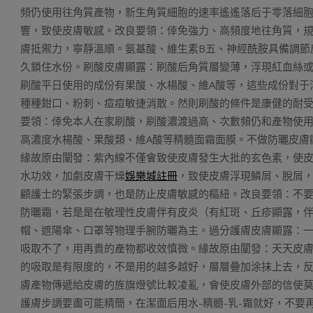
頻仍使用往角質產物，新生角質細胞的速率遙遙落后于零落細
響，致使皮膚敏感。改良要領：倖免強力、高頻度地往角質，
膚抵禦力，寧靜溫順。氨基酸、維生素B五、神經酰胺具備調節
久鎖住水份。刷酸皮膚顯露：刷酸后角質層變薄，浮現紅血絲
刷酸平日使用的成份有果酸、水楊酸、維A酸等，這些成份對于
種種鉗口、粉刺、痘痘敏捷消散。然則刷酸的條件是康健的耐
要領：倖免本人在家刷酸，刷酸濃渡過高、次數頻仍和產物使
高濃度水楊酸、果酸類、維A酸等精髓面霜面膜。不做防曬皮膚
緣故原由闡發：紫內線不僅會致使皮膚發生大批的玄色素，使
水功效，加劇皮膚干燥
娛樂城註冊
，致使皮膚浮現鱗屑、脫屑
顧護士的緊張步調，也是防止皮膚敏感的樞紐。改良要領：不
防曬霜，若是是在敏理性皮膚伴有皮炎（有紅斑、丘疹顯露，
帽、遮陽傘、口罩等物理手腕防曬為主。過分護膚皮膚顯露：
吸取不了，用再貴的產物都收效慎微。緣故原由闡發：天天皮
的吸取是有限度的，不是用的越多越好，層層疊加涂抹上去，
膚產物傳遞給皮膚的旌旗燈號比較凌亂，會使皮膚外部的信使
護膚步調要盡可能精簡，在潔面后用水-精髓-乳-霜就好，不