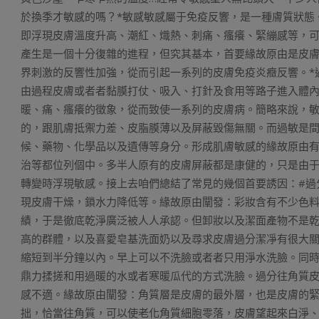
於換季才敏感的嗎？*敏感敏感屬于免疫反響，是一種膚質狀態
即浮現皮膚溫度升高、潮紅、熾熱、刺痛、瘙癢、緊繃感等，
產生是一個十分復雜的進程，但究其基本，首要緣故原由是皮
界刺激的反響性加強，從而引起一系列的皮膚免疫炎癥反響。*
由過程皮膚或者者黏膜打仗、吸入、打針及食用等路子進入體
暖、痛、瘙癢的徵象，從而致使一系列的皮膚病。簡略來說，
的，跟肌膚抵禦力差、皮脂膜薄以及屏蔽毀傷無關。而過敏是
候、藥物、化學品以及遺傳等身分。形成肌膚敏感的緣故原由
治等都位列個中。多半人原有的皮膚屏蔽都是康健的，只是由于
轉變時浮現敏感。接上去咱們總結了常見的幾個首要誘因：#過
現皮膚干燥，鎖水力降低等。緣故原由闡發：彩妝含有不少色
績，于是徹底乾淨廣泛被人人承認。但卸妝以及潔面產物不是
高的群體，以及喜愛皂基洗面奶以及尋求皮膚過分潔凈有很大
縮短到半分鐘以內。早上可以不洗臉或者者只用淨水洗臉。同
鼎力揉搓和用過暖的水或者寒暖瓜代的方式洗臉。過分往角質
感不適。緣故原由闡發：角質層是皮膚的最外層，也是皮膚的緊
拙，恰當往角質，可以使老化角質細胞零落，皮膚望起來白淨