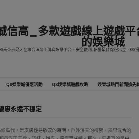
誠信高_多款遊戲線上遊戲平台
的娛樂城
Q8爲亞洲最大在線合法網上博弈娛樂平台。安全便利, 信譽最佳保證出金，Q
Q8娛樂城優惠活動
Q8娛樂城遊戲攻略
娛樂城熱門新聞搶先
Primary
Navigation
Menu
城優惠永遠不穩定
護膚季候瓜代，是皮膚極易敏感的時期，戶外漫天的柳絮、風里混合的
都邑浮現干燥、泛紅、脫皮、爆痘等成績。那么，皮膚真的是由