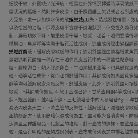
細紋干紋，外觀缺少光澤度，輕易在外界情況轉變時浮現敏感
健狀況的樞紐。然則許多皮膚，由于照顧護士欠妥或者者所處
大受損，進一步加快水份的散
娛樂城ptt
失，造成惡性輪迴，致
以及恰當的油脂，保障皮膚不會處于饑渴狀況。倖免恆久過分
亂，屏蔽功效下降，加重皮膚干燥、敏感。起首，咱們要曉得哪
橄欖油、角鯊烯等均厲于脂質活性成份，這些成份經由過程調
樂城評價
蔽，緩解皮膚敏感的作用；通明質酸經由過程增進角質
濕類通明質酸是一種存在于咱們真皮基質中的一種酸性黏多糖
糖、膠原卵白、類人膠原卵白、牛油果樹果油等，也具備保濕的
硅、硒等活性成份，從而起到舒緩作用；其餘成份如馬齒莧多糖
酮等均可緩解皮膚炎癥反響，舒緩皮膚。此外，通明質酸可按
敏感。*其餘成份如反-4-叔丁基環己醇、甘草查爾酮A等成份
狀。羥基酪醇、維A陸海藻、三七總皂苷中的人參皂苷FgI、
素及內皮素天生，下降血管的反響性，緩解泛紅，減輕皮膚敏感
起精簡配方，使用簡略保濕成份為主，盡可能少含噴鼻料、防
汰過量品種護膚品、化妝品的堆砌。對于產物的選擇，要望是
號，是否有明確的產物成份列表。產物成份列表之中排名越靠