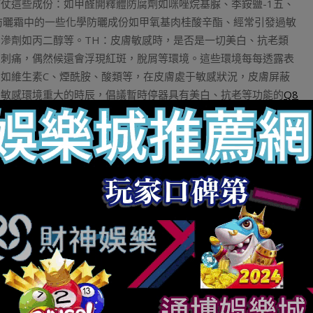
仗這些成份：如甲醛開釋體防腐劑如咪唑烷基脲、季銨鹽-1五、
防曬霜中的一些化學防曬成份如甲氧基肉桂酸辛酯、經常引發過敏
滲劑如丙二醇等。TH：皮膚敏感時，是否是一切美白、抗老類
、刺痛，偶然候還會浮現紅斑，脫屑等環境。這些環境每每透露表
如維生素C、煙酰胺、酸類等，在皮膚處于敏感狀況，皮膚屏蔽
膚敏感環境重大的時辰，倡議暫時停器具有美白、抗老等功能的
Q8
順的美白抗老產物。有些時辰，過分使用美白抗老的護膚品反而可
反復產生？姚雪妍：依據《中國敏理性皮膚診治專家共鳴》之中
要時共同皮膚科大夫醫治。改良生涯風俗包含：盡量倖免種種引起
品、大批喝酒、情感焦炙重要、悶暖不透氣的情況、闊別可疑的過
、卸妝等方面。皮膚科對于敏感皮膚的醫治，包含外用藥物醫治、
、鈣調磷酸酶按捺劑類藥物、修復皮膚屏蔽的藥物或者者敷料等內
含寒噴醫治、光電類醫治等。