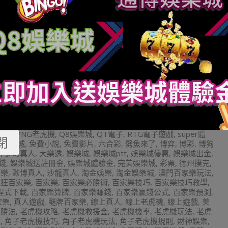
Tagged:
21點
,
539
,
BNG老虎機
,
BS老虎機
,
HOYA娛樂城
,
職籃
,
PNG老虎機
,
Q8娛樂城
,
QT電子
,
RTG電子遊戲
,
super體
閉
州娛樂城
,
免費小說
,
免費影片
,
六合彩
,
劈魚來了
,
博弈
,
博彩
,
博狗
仔
,
夢幻真人
,
大樂透
,
娛樂城
,
娛樂城ptt
,
娛樂城優惠
,
娛樂城出金
,
錢
,
娛樂城送註冊金
,
娛樂城體驗金
,
完美娛樂城
,
彩票
,
德州撲克
,
家樂
,
歐博真人
,
沙龍真人
,
淘金娛樂
,
淘金娛樂城
,
澳門百家樂玩法
,
瘋狂百家樂
,
百家樂
,
百家樂必勝術
,
百家樂技巧
,
百家樂技巧教學
,
程式下載
,
百家樂算牌
,
百家樂賺錢
,
百家樂贏錢公式
,
百家樂預測
,
家樂
,
真人遊戲
,
瞇牌百家樂
,
線上真人
,
線上老虎機
,
線上遊戲
,
美
必勝法
,
老虎機攻略
,
老虎機救援金
,
老虎機機率
,
老虎機玩法
,
老虎
機
,
角子老虎機技巧
,
角子老虎機玩法
,
角子老虎機規則
,
財神娛樂
,