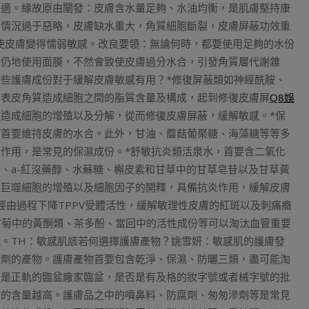
不適。緣故原由闡發：皮膚含水量足夠、水油均衡，是肌膚堅持康
的情況過于惡略，皮膚缺水重大，角質細胞斷裂，皮膚屏蔽功效重
使皮膚變得懦弱敏感。改良要領：無論何時，都要使用足夠的水份
頻仍地使用面膜，不然會致使皮膚過分水合，引發角質層代謝雜
些護膚成份對于緩解皮膚敏感有用？*修復屏蔽類如神經酰胺、
節表皮角質造成細胞之間的脂質含量及構成，起到修復皮膚屏
Q8娛
造成細胞的增殖以及分解，從而修復皮膚屏蔽，緩解敏感。*保
，首要維持皮膚的水合。此外，甘油、蘑菇葡棸糖、海藻糖等等多
作用，是常見的保濕成份。*舒敏抗炎類活泉水，首要含二氧化
、a-紅沒藥醇、水蘇糖、槲皮素和甘草中的甘草皂苷以及甘草黃
捺巨噬細胞的增殖以及細胞因子的開釋，具備抗炎作用，緩解皮膚
可經由過程下降TPPV受體活性，緩解敏理性皮膚的紅斑以及刺痛癥
洋甘菊中的黃酮類、茶多酚、當回中的活性成份等可以淘汰血管重要
。TH：敏感肌該若何選擇護膚產物？姚雪妍：敏感肌的護膚發
腐劑的產物。護膚產物首要包含乾淨、保濕、防曬三類，盡可能淘
否是正軌的臨盆廠家臨盆，是否是有及格的妝字號或者械字號的批
前的含量越高。護膚品之中的噴鼻料、防腐劑、匆匆滲劑等是常見