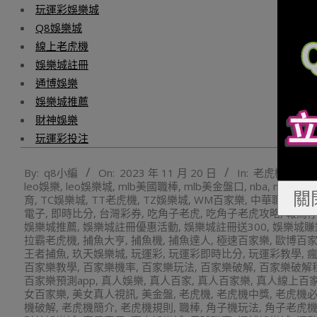
玩運彩娛樂城
Q8娛樂城
線上老虎機
娛樂城註冊
通博娛樂
娛樂城推薦
財神娛樂
玩運彩投注
2023-
By:
q8小編
On:
2023 年 11 月 20 日
In:
老虎機攻略
11-
leo娛樂
,
leo娛樂城
,
mlb美國職棒
,
mlb美金盤口
,
nba
,
nba美國
20
關
育
,
TC娛樂城
,
TT老虎機
,
TZ娛樂城
,
WM百家樂
,
中華職棒
,
九
電子
,
即時比分
,
台灣彩券
,
吃角子老虎
,
吃角子老虎攻略
,
報馬
娛樂城推薦
,
娛樂城註冊優惠活動
,
娛樂城註冊送300
,
娛樂城賺
拉霸老虎機
,
捕魚大亨
,
捕魚機
,
捕魚達人
,
極速百家樂
,
歐博百
王者捕魚
,
玖天娛樂城
,
玩運彩
,
玩運彩即時比分
,
玩運彩教學
,
百家樂教學
,
百家樂機率
,
百家樂玩法
,
百家樂破解
,
百家樂破解
百家樂預測app
,
真人娛樂
,
真人百家
,
真人百家樂
,
真人線上百
女百家樂
,
美女真人視訊
,
美金盤
,
老虎機
,
老虎機中獎
,
老虎機
機破解
,
老虎機簡介
,
老虎機規則
,
職棒
,
角子機玩法
,
角子老虎