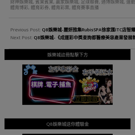
財神娛樂城
,
賓果賓果
,
贏家娛樂城
,
足球聯賽
,
通博娛樂城
,
運
體育博彩
,
體育彩券
,
體育彩票
,
體育賽事直播
Previous Post:
Q8娛樂城-麗妍雅集RubisSPA徐家匯ITC
Next Post:
Q8娛樂城-《成運彩中獎查詢都醫療美容產業發展報
娛樂城註冊點擊下方
Q8娛樂城送你體驗金