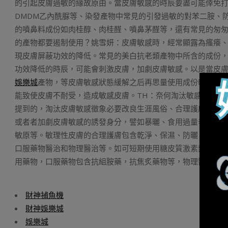
的引起皮膚過敏的緣故原由。當皮膚敏感的時辰要盡可能倖免打
DMDM乙內酰脲等、染發產物中常見的引發過敏的對苯二胺、
的噴鼻料成份如肉桂醇、肉桂醛、噴鼻茅醛等，還有常見的匆匆
的產物都要遏制使用？姚雪妍：皮膚敏感時，經常顯露為瘙癢
現皮膚屏蔽功效的降低。常見的美白抗老類產物中所含的成份，
功效降低的時辰，可能會刺激皮膚，加劇皮膚敏感。以是當皮
娛樂城
產物，等皮膚敏感狀態緩解之后再思量使用成份較為溫
能致使皮膚不耐受，造成敏感皮膚。TH：奈何淘汰敏感徵象的
提到的，淘汰皮膚敏感徵象必要改良生涯風俗、合理護膚、需
或者者加劇皮膚敏感的誘發身分，譬如暴曬、食用過量辛辣食
敏原等。敏理性皮膚的合理護膚包含乾淨、保濕、防曬、化妝
口服藥物醫治和物理醫治等。如可短期使用糖皮質激素類藥物
用藥物，口服藥物包含抗組胺藥，抗焦炙藥物等，物理醫治包
財神捕魚機
財神娛樂城
娛樂城