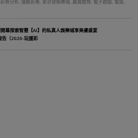
動彩券分析
,
運動彩卷
,
金合發娛樂城
,
鑫寶體育
,
電子遊戲
,
電競
,
店智耀開幕探索智慧【AI】的私真人娛樂城享美膚盛宴
告（2020-玩運彩