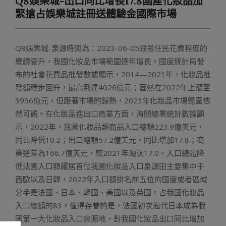
Q8娛樂城-出口同比增長17.8國產化妝品加
Menu
緊搶占娛樂城註冊送體驗金國際市場
Q8娛樂城-泉源時間為：2023-06-05跟著住民花費程度的
賡續晉升，我國化妝品市場範圍逐年增長。國度統計局發
布的社會花費品批發數據顯示，2014—2021年，化妝品批
發額穩步回升，最高到達4026億元；固然在2022年上漲至
3936億元，但跟著市場的歸熱，2023年化妝品市場範圍依
然可觀。在化妝品進出口商業方面，海關總署統計數據顯
示，2022年，我國化妝品類商品入口總額223.9億美元，
同比降低10.2；出口總額57.2億美元，同比增加17.8；商
業逆差為166.7億美元，較2021年淘汰17.0。入口總體降
低法國入口額躍居首位我國化妝品入口泉源田主要集中于
西歐以及日韓，2022年入口額排名前五位的國度或者區域
分手是法國、日本、韓國、美國以及英國，占我國化妝品
入口總額的83。值得存眷的是，法國初次庖代日本成為我
國第一大化妝品入口泉源地，對我國化妝品出口同比增加