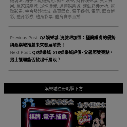
機玩法
,
角子老虎機規則
,
財神娛樂
,
財神娛樂城
,
賓果賓
果
,
贏家娛樂城
,
足球聯賽
,
通博娛樂城
,
運動彩券分析
,
運
動彩卷
,
金合發娛樂城
,
鑫寶體育
,
電子遊戲
,
電競
,
體育博
彩
,
體育彩券
,
體育彩票
,
體育賽事直播
Previous Post:
Q8娛樂城-洗臉吧加盟：極簡護膚的優勢
與娛樂城推薦未來發展前景！
Next Post:
Q8娛樂城-618娛樂城評價×父親節雙賽點，
男士護理能否掀起千層浪？
娛樂城註冊點擊下方