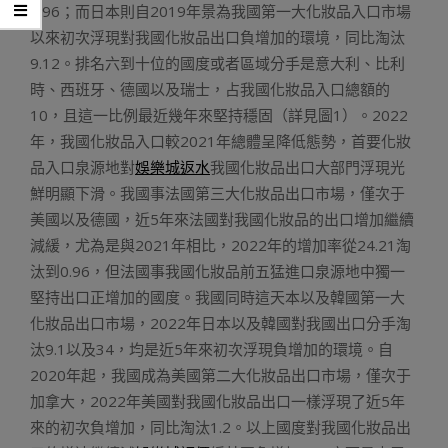
0.96；而日本則自2019年景為我國第一大化妝品入口市場
以來初次浮現對我國化妝品出口負增加的環境，同比淘汰
9.12。排名六到十位的國度或者區域分手是意大利、比利
時、西班牙、德國以及瑞士，占我國化妝品入口總額的
10，且這一比例最近幾年來堅持穩固（詳見圖1）。2022
年，我國化妝品入口較2021年總體呈降低態勢，首要化妝
品入口泉源地對
娛樂城返水
我國化妝品出口大部門浮現光
鮮明顯下滑。我國事法國第三大化妝品出口市場，僅次于
美國以及德國，近5年來法國對我國化妝品的出口增加繼續
減緩，尤為是與2021年相比，2022年的增加率從24.21淘
汰到0.96，但法國事我國化妝品前五猛進口泉源地中獨一
堅持出口正增加的國度。我國同時這天本以及韓國第一大
化妝品出口市場，2022年日本以及韓國對我國出口分手淘
汰9.1以及34，均是近5年來初次浮現負增加的環境。自
2020年起，我國成為美國第二大化妝品出口市場，僅次于
加拿大，2022年美國對我國化妝品出口一樣浮現了近5年
來的初次負增加，同比淘汰1.2。以上國度對我國化妝品出