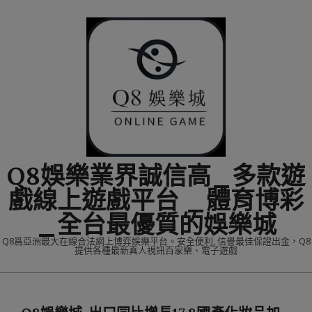
Skip
to
content
Q8娛樂業界誠信高_多款遊
戲線上遊戲平台 _體育博彩
_全台最優質的娛樂城
Q8爲亞洲最大在線合法網上博弈娛樂平台。安全便利, 信譽最佳保證出金，Q8
提供各種最新真人視訊百家樂、電子遊戲
Primary
Navigation