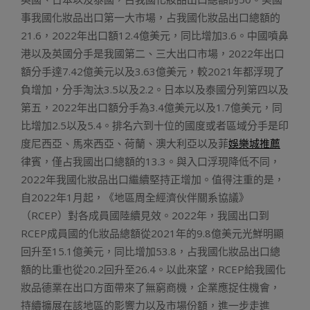
事我國化妝品出口第一大市場，占我國化妝品出口總額的
21.6，2022年出口額12.4億美元，同比增加3.6。中國噴鼻
港以及英國分手是我國第二、三大出口市場，2022年出口
額分手達7.42億美元以及3.63億美元，較2021年都浮現了
負增加，分手淘汰3.5以及2.2。日本以及泰國分列第四以及
第五，2022年出口額分手為3.4億美元以及1.7億美元，同
比增加2.5以及5.4。排名六到十位的國度或者區域分手是印
度尼西亞、馬來西亞、荷蘭、澳大利亞以及菲
娛樂城推薦
律賓，僅占我國出口總額的13.3。與入口浮現降低不同，
2022年我國化妝品出口繼續堅持正增加。值得注重的是，
自2022年1月起，《地區周全經濟伙伴關系協議》
（RCEP）對各成員國陸續見效。2022年，我國出口到
RCEP成員國的化妝品總額從2021年的9.8億美元光鮮明顯
回升至15.1億美元，同比增加53.8，占我國化妝品出口總
額的比重也從20.2回升至26.4。以此來望，RCEP給我國化
妝品德業在出口方面帶來了無窮商機，企業應捉住機會，
持續擴展在該地區的影響力以及市場份額，進一步走進