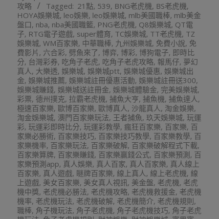
攻略
Tagged:
21點
,
539
,
BNG老虎機
,
BS老虎機
,
16
HOYA娛樂城
,
leo娛樂
,
leo娛樂城
,
mlb美國職棒
,
mlb美金
盤口
,
nba
,
nba美國職籃
,
PNG老虎機
,
Q8娛樂城
,
QT電
子
,
RTG電子遊戲
,
super體育
,
TC娛樂城
,
TT老虎機
,
TZ
娛樂城
,
WM百家樂
,
中華職棒
,
九州娛樂城
,
免費小說
,
免
費影片
,
六合彩
,
劈魚來了
,
博弈
,
博彩
,
博狗電子
,
即時比
分
,
台灣彩券
,
吃角子老虎
,
吃角子老虎攻略
,
報馬仔
,
夢幻
真人
,
大樂透
,
娛樂城
,
娛樂城ptt
,
娛樂城優惠
,
娛樂城出
金
,
娛樂城推薦
,
娛樂城註冊優惠活動
,
娛樂城註冊送300
,
娛樂城賺錢
,
娛樂城送註冊金
,
娛樂城體驗金
,
完美娛樂城
,
彩票
,
德州撲克
,
拉霸老虎機
,
捕魚大亨
,
捕魚機
,
捕魚達人
,
極速百家樂
,
歐博百家樂
,
歐博真人
,
沙龍真人
,
淘金娛樂
,
淘金娛樂城
,
澳門百家樂玩法
,
王者捕魚
,
玖天娛樂城
,
玩運
彩
,
玩運彩即時比分
,
玩運彩教學
,
瘋狂百家樂
,
百家樂
,
百
家樂必勝術
,
百家樂技巧
,
百家樂技巧教學
,
百家樂教學
,
百
家樂機率
,
百家樂玩法
,
百家樂破解
,
百家樂破解程式下載
,
百家樂算牌
,
百家樂賺錢
,
百家樂贏錢公式
,
百家樂預測
,
百
家樂預測app
,
真人娛樂
,
真人百家
,
真人百家樂
,
真人線上
百家樂
,
真人遊戲
,
瞇牌百家樂
,
線上真人
,
線上老虎機
,
線
上遊戲
,
美女百家樂
,
美女真人視訊
,
美金盤
,
老虎機
,
老虎
機中獎
,
老虎機必勝法
,
老虎機攻略
,
老虎機救援金
,
老虎機
機率
,
老虎機玩法
,
老虎機破解
,
老虎機簡介
,
老虎機規則
,
職棒
,
角子機玩法
,
角子老虎機
,
角子老虎機技巧
,
角子老虎