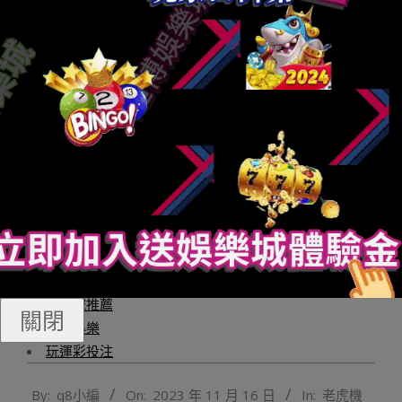
（本文摘編自由中國醫藥保健品進出口商會化妝品分會編
寫的《RCEP化妝品市場研究講演（東盟篇）》）轉自：中
國醫藥報
財神捕魚機
財神娛樂城
娛樂城
玩運彩娛樂城
Q8娛樂城
線上老虎機
娛樂城註冊
通博娛樂
娛樂城推薦
關閉
財神娛樂
玩運彩投注
2023-
By:
q8小編
On:
2023 年 11 月 16 日
In:
老虎機
11-