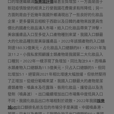
口的增速繼續減
娛樂城評價
緩甚至負增加，一方面是由于
新冠疫情致使的經濟上行使我國花費需求有所降低；另一
方面則是由于近幾年我國外鄉涌現出了一批良好的化妝品
企業，更多優質且相較于西歐以及日韓的產物來說更具性
價比的國產化妝品涌入市場，給入口化妝品帶來了沖擊。
美容護膚品入口至多從入口產物種別來望，我國入口額最
大的化妝品種別是美容護膚品，2022年該類產物的入口額
到達180.32億美元，占化妝品入口總額的81，較2021年淘
汰11.2。小我私家照顧護士類產物是我國第二大化妝品入
口種別，2022年一樣浮現了負增加，同比淘汰9.4。而噴鼻
水類產物入口總額為11.5億美元，只占入口總額的5，但同
比增加5.1，絕管與2021年相比增速大幅放緩，但依然堅持
了正增加。從細分範疇來望，我國入口額最大的產物是潔
膚類產物、噴鼻水及花露珠、唇用化妝品、護發品以及洗
發劑（噴鼻波）。出口繼續增加出口市場集中度低與入口
不同，我國化妝品出口市場相對於疏散。2022年我國
娛樂
城ptt
出口額排名前五位的市場分手是美國、中國噴鼻港、
英國、日本以及泰國，占我國化妝品出口總額的50。美國