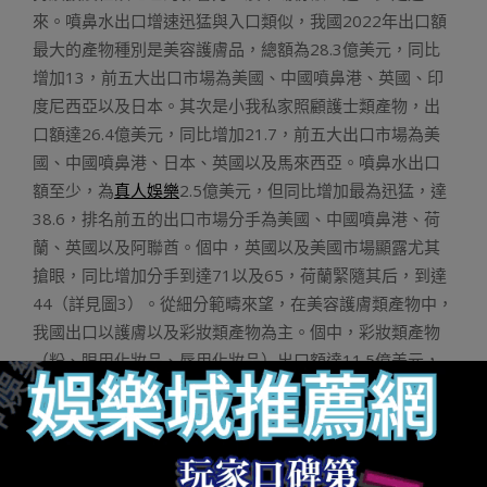
來。噴鼻水出口增速迅猛與入口類似，我國2022年出口額
最大的產物種別是美容護膚品，總額為28.3億美元，同比
增加13，前五大出口市場為美國、中國噴鼻港、英國、印
度尼西亞以及日本。其次是小我私家照顧護士類產物，出
口額達26.4億美元，同比增加21.7，前五大出口市場為美
國、中國噴鼻港、日本、英國以及馬來西亞。噴鼻水出口
額至少，為
真人娛樂
2.5億美元，但同比增加最為迅猛，達
38.6，排名前五的出口市場分手為美國、中國噴鼻港、荷
蘭、英國以及阿聯酋。個中，英國以及美國市場顯露尤其
搶眼，同比增加分手到達71以及65，荷蘭緊隨其后，到達
44（詳見圖3）。從細分範疇來望，在美容護膚類產物中，
我國出口以護膚以及彩妝類產物為主。個中，彩妝類產物
（粉、眼用化妝品、唇用化妝品）出口額達11.5億美元，
占美容護膚類產物出口總額的40.6。在小我私家照顧護士
類產物中，脫毛剃須類產物出口額最大，達9.3億美元，其
次是口腔照顧護士品，達6.7億美元，身材照顧護士品以及
頭發照顧護士品出口額分手為5.7億美元以及4.3億美元。