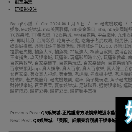
財神娛樂
玩運彩投注
2024-
By:
q8小編
On:
2024 年 1 月 8 日
In:
老虎機攻略
01-
娛樂
,
leo娛樂城
,
mlb美國職棒
,
mlb美金盤口
,
nba
,
nba美國職
08
TC娛樂城
,
TT老虎機
,
TZ娛樂城
,
WM百家樂
,
中華職棒
,
九州娛
子
,
即時比分
,
台灣彩券
,
吃角子老虎
,
吃角子老虎攻略
,
報馬仔
,
娛樂城推薦
,
娛樂城註冊優惠活動
,
娛樂城註冊送300
,
娛樂城賺
拉霸老虎機
,
捕魚大亨
,
捕魚機
,
捕魚達人
,
極速百家樂
,
歐博百
王者捕魚
,
玖天娛樂城
,
玩運彩
,
玩運彩即時比分
,
玩運彩教學
,
百家樂教學
,
百家樂機率
,
百家樂玩法
,
百家樂破解
,
百家樂破解
百家樂預測app
,
真人娛樂
,
真人百家
,
真人百家樂
,
真人線上百
女百家樂
,
美女真人視訊
,
美金盤
,
老虎機
,
老虎機中獎
,
老虎機
機破解
,
老虎機簡介
,
老虎機規則
,
職棒
,
角子機玩法
,
角子老虎
財神娛樂城
,
賓果賓果
,
贏家娛樂城
,
足球聯賽
,
通博娛樂城
,
運
體育博彩
,
體育彩券
,
體育彩票
,
體育賽事直播
Previous Post:
Q8娛樂城-正確護膚方法娛樂城返水能讓你事
Next Post:
Q8娛樂城-「貝顏」詳細美容護膚干娛樂城出金貨