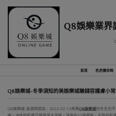
Skip
to
content
Q8娛樂業界
首頁
老虎機攻略
Q8娛樂城-冬季須知的美娛樂城賺錢容護膚小常
Q8娛樂城-泉源時間為：2022-02-13再寒
Q8娛樂城
的冬天也不
繃。油性的肌膚可使用溫水洗臉，溫度在35度擺佈，干性的肌