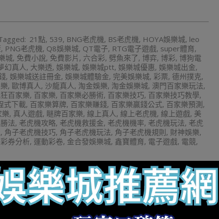
Tagged:
21點
,
539
,
BNG老虎機
,
BS老虎機
,
HOYA娛樂城
,
leo
籃
,
PNG老虎機
,
Q8娛樂城
,
QT電子
,
RTG電子遊戲
,
super體育
,
樂城
,
免費小說
,
免費影片
,
六合彩
,
劈魚來了
,
博弈
,
博彩
,
博狗電
夢幻真人
,
大樂透
,
娛樂城
,
娛樂城ptt
,
娛樂城優惠
,
娛樂城出金
,
錢
,
娛樂城送註冊金
,
娛樂城體驗金
,
完美娛樂城
,
彩票
,
德州撲克
,
家樂
,
歐博真人
,
沙龍真人
,
淘金娛樂
,
淘金娛樂城
,
澳門百家樂玩法
,
瘋狂百家樂
,
百家樂
,
百家樂必勝術
,
百家樂技巧
,
百家樂技巧教學
,
程式下載
,
百家樂算牌
,
百家樂賺錢
,
百家樂贏錢公式
,
百家樂預測
,
家樂
,
真人遊戲
,
瞇牌百家樂
,
線上真人
,
線上老虎機
,
線上遊戲
,
美
必勝法
,
老虎機攻略
,
老虎機救援金
,
老虎機機率
,
老虎機玩法
,
老虎
機
,
角子老虎機技巧
,
角子老虎機玩法
,
角子老虎機規則
,
財神娛樂
,
動彩券分析
,
運動彩卷
,
金合發娛樂城
,
鑫寶體育
,
電子遊戲
,
電競
,
半功倍
大全來襲！