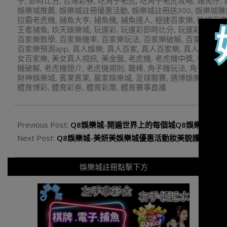
子
,
即時比分
,
台灣彩券
,
吃角子老虎
,
吃角子老虎攻略
,
報馬仔
,
娛樂城推薦
,
娛樂城註冊優惠活動
,
娛樂城註冊送300
,
娛樂城賺
拉霸老虎機
,
捕魚大亨
,
捕魚機
,
捕魚達人
,
極速百家樂
,
歐博百
王者捕魚
,
玖天娛樂城
,
玩運彩
,
玩運彩即時比分
,
玩運彩教學
,
百家樂教學
,
百家樂機率
,
百家樂玩法
,
百家樂破解
,
百家樂破解
百家樂預測app
,
真人娛樂
,
真人百家
,
真人百家樂
,
真人線上百
女百家樂
,
美女真人視訊
,
美金盤
,
老虎機
,
老虎機中獎
,
老虎機
機破解
,
老虎機簡介
,
老虎機規則
,
職棒
,
角子機玩法
,
角子老虎
財神娛樂城
,
賓果賓果
,
贏家娛樂城
,
足球聯賽
,
通博娛樂城
,
運
體育博彩
,
體育彩券
,
體育彩票
,
體育賽事直播
Previous Post:
Q8娛樂城-開遍世界上的每個城Q8娛樂市絲
Next Post:
Q8娛樂城-美妍美娛樂城優惠活動妝美貌護膚的開
娛樂城註冊點擊下方