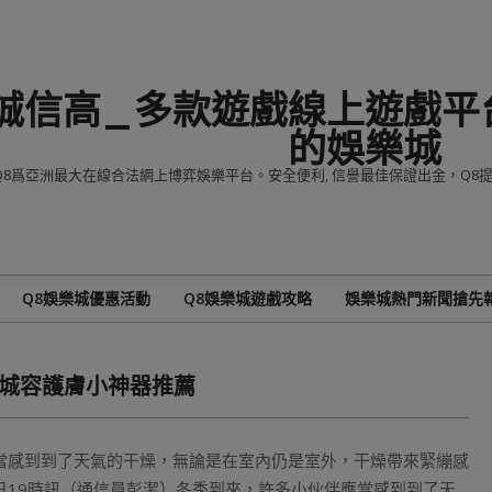
誠信高_多款遊戲線上遊戲平台
的娛樂城
Q8爲亞洲最大在線合法網上博弈娛樂平台。安全便利, 信譽最佳保證出金，Q
Q8娛樂城優惠活動
Q8娛樂城遊戲攻略
娛樂城熱門新聞搶先
Primary
Navigation
Menu
樂城容護膚小神器推薦
伙伴應當感到到了天氣的干燥，無論是在室內仍是室外，干燥帶來緊繃感
月18日19時訊（通信員彭潔）冬季到來，許多小伙伴應當感到到了天