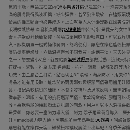
氣的干燥，無論是在室內
Q8娛樂城評價
仍是室外，干燥帶來緊
滿的肌膚變得黯淡粗拙、缺少彈性、甚至發生皺紋。在這類環
恰當的推拿頤養也必弗成少。上面就為人人保舉幾款在國美暖
版暖噴蒸臉器 直發梳套購兩
Q8娛樂城
件裝“補水”是愛美的女
素。這款設計精致繁複，蒸臉器采用喇叭形噴霧口，可以或許
汽。該機前置一鍵式操作開關，簡略便利，讓您在家也能輕松做
層防燙寧靜設計，六檔溫控得當不同發質，謝絕平淡，天天碰見
之一，想要變小V臉，就要給臉
娛樂城優惠
部做活動，這款美特
行提拉、緊致、推拿,以到達瘦臉、抗老、消腫、緩解委靡等功
功效，由金屬合金打造，鉆石切面3D滾輪，滿身防水，甩失你
膚品才能有用吸取。這款斐珞爾露娜妙趣版潔面儀采用醫用硅膠應
藝，搭配柔軟精緻的硅膠，不會引發排斥及過敏反響，無需調
備寧靜、溫順、有用的抗朽邁潔面儀。柔軟精緻的硅膠還可以
等。柔軟精緻的硅膠淘汰對肌膚的刺激，用戶可以本人選擇喜
是夢想。你必要一臺磁力導入儀。磁力 離子兩重養分導入。晉
升。imade磁力導入儀，阿美妮多重焦點手藝
Q8娛樂
，呵護鮮
購惠就能在家作美容，微微松松讓皮膚望不出年紀！冬季美容