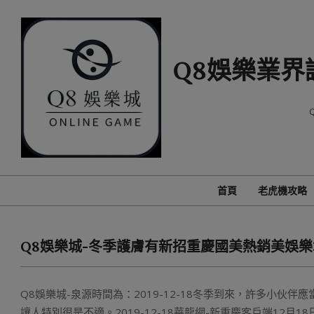
Skip
to
content
Q8娛樂業界
首頁
老虎機攻略
Q8娛樂城-冬季護膚有新招重慶國美熱銷美娛
Q8娛樂城-泉源時間為：2019-12-18冬季到來，許多小
讓人特別很是不適。2019-12-18華龍網-新重慶客戶端12