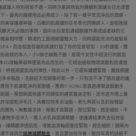
繃感讓人特別很是不適。同時冷風與熱氣的賡續刺激讓去日光澤豐
境下，優秀的護膚用品必弗成少，除了有一樣平常洗凈后的潤膚，
銷的美容護膚神器，白嫩的肌膚讓你在冬季也閃爍誘人。金稻進級
性同夥天天必做的事情，個中水份是肌膚細胞運作弗成或者缺的元
與機身相呼應，精湛的工藝絕顯優雅大方，同時還能充沛的披髮蒸
SPA。而金稻直發器則疾速打造了你的完善發型，30秒速暖，雙
紛歧樣的本人。小V臉也稱錐子臉，是現今女性中很流行的臉型
殊3D滾輪美容棒便是為此而生的。它經由過程物理滾動對皮膚進
效，終極規复肌肉的彈性。除此以外，它還有纖體緊致、纖肢細腿
的多余脂肪。洗臉這天常頤養的第一步，只有洗干凈了臉后邊的護
用于肌膚乾淨的潔面儀，應用T-SONIC垂直透膚聲波脈動手
換刷頭，模塑刷面依據不同類型的膚質量身定制，是市道市情上兼
或許深度乾淨毛孔，具備往除多余油脂、老化角質以及彩妝殘留
歡的顏色。無數層涂抹，吸取才是霸道，提拉緊致，趕走細紋，不
升產物多倍滲入，導入水乳與面膜精髓，使護膚結果失去倍效晉
豔，讓精髓滲透肌底，增進血液輪迴提拉緊致，趕走細紋！國美內
護膚不容疏忽
娛樂城體驗金
，並且要加倍存眷，堅持年青的訣竅不