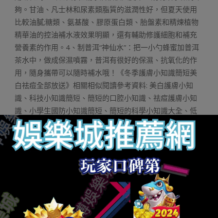
夠。甘油、凡士林和尿素類脂質的滋潤性好，但夏天使用
比較油膩;糖類、氨基酸、膠原蛋白類、胎盤素和精煉植物
精華油的控油補水液效果明顯，還有輔助修護細胞和補充
營養素的作用。4、制普洱“神仙水”：把一小勺蜂蜜加普洱
茶水中，做成保濕噴霧，普洱有很好的保濕、抗氧化的作
用，隨身攜帶可以隨時補水哦！《冬季護膚小知識簡短美
白祛痘全部放送》相關相似閱讀參考資料: 美白護膚小知
識、科技小知識簡短、簡短的口腔小知識、祛痘護膚小知
識、小學生國防小知識簡短、簡短的科學小知識大全、低
碳環保小知識簡短、環保小知識簡短、簡短的婦科小知識
博奕遊戲推薦:
財神捕魚機
財神娛樂城
娛樂城
玩運彩娛樂城
Q8娛樂城