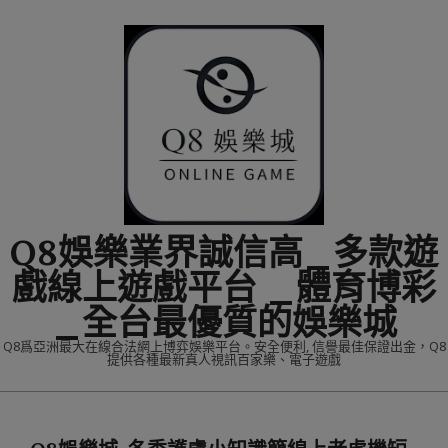
Skip
to
content
Q8娛樂業界誠信高_多款遊
戲線上遊戲平台 _體育博彩
_全台最優質的娛樂城
Q8爲亞洲最大在線合法網上博弈娛樂平台。安全便利, 信譽最佳保證出金，Q8
提供各種最新真人視訊百家樂、電子遊戲
Primary
Navigation