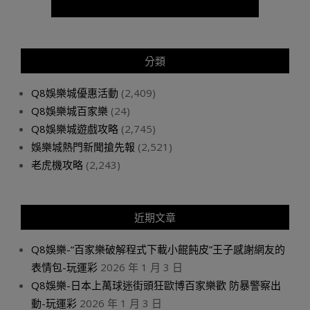
分類
Q8娛樂城優惠活動
(2,409)
Q8娛樂城百家樂
(24)
Q8娛樂城遊戲攻略
(2,745)
娛樂城熱門新聞搶先報
(2,521)
老虎機攻略
(2,243)
近期文章
Q8娛樂-“百家樂破解程式下載小餛飩皮”王子感謝網友的
表情包-玩運彩
2026 年 1 月 3 日
Q8娛樂-日本上萬球迷街頭狂歐博百家樂歡 防暴警察出
動-玩運彩
2026 年 1 月 3 日