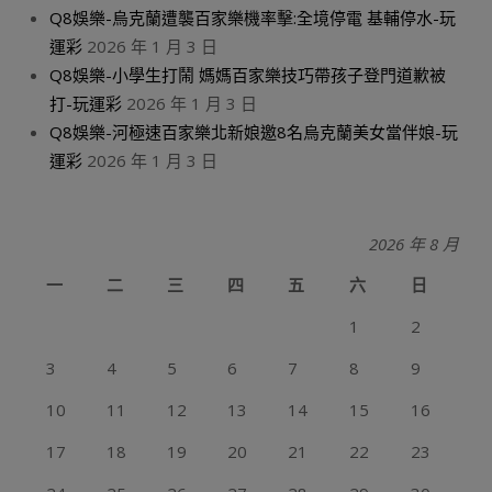
Q8娛樂-烏克蘭遭襲百家樂機率擊:全境停電 基輔停水-玩
運彩
2026 年 1 月 3 日
Q8娛樂-小學生打鬧 媽媽百家樂技巧帶孩子登門道歉被
打-玩運彩
2026 年 1 月 3 日
Q8娛樂-河極速百家樂北新娘邀8名烏克蘭美女當伴娘-玩
運彩
2026 年 1 月 3 日
2026 年 8 月
一
二
三
四
五
六
日
1
2
3
4
5
6
7
8
9
10
11
12
13
14
15
16
17
18
19
20
21
22
23