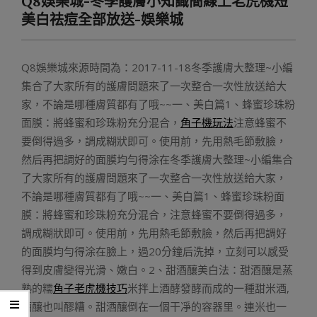
Q8娛樂城-冬季護膚小知識簡線上老虎機短
Menu
美白祛痘全部放送-娛樂城
Q8娛樂城來源時間為：2017-11-18冬季護膚大整理~小編
集合了大家所有的護膚問題來了一次整合一次性放送給大
家，不論是哪種膚質都有了哦~~一、美白篇1、蜂蜜珍珠粉
面膜：將蜂蜜和珍珠粉充分混合，
角子機玩法
注意蜂蜜不
要倒得過多，調成糊狀即可。使用前，先用熱毛節敷臉，
然后再把調好的面膜均勻得涂在冬季護膚大整理~小編集合
了大家所有的護膚問題來了一次整合一次性放送給大家，
不論是哪種膚質都有了哦~~一、美白篇1、蜂蜜珍珠粉面
膜：將蜂蜜和珍珠粉充分混合，注意蜂蜜不要倒得過多，
調成糊狀即可。使用前，先用熱毛節敷臉，然后再把調好
的面膜均勻得涂在臉上，過20分鐘后洗掉，立刻可以感受
得到皮膚變得光滑、嫩白。2、甜酒釀美白法：甜酒釀是蒸
熟的糯
角子老虎機技巧
米拌上酒酵發酵而成的一種甜米酒,
酒釀也叫醪糟。甜酒釀倒在一個干凈的容器里。連米也一