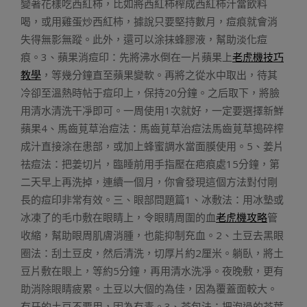
變著花樣吃西紅柿，比如將西紅柿榨成西紅柿汁當飲料
喝，或用雞蛋炒西紅柿，據說只要堅持數月，痘痕就會消
失得無影無蹤。此外，還可以涂抹蜂膠液，幫助淡化痘
痕。3、蘋果消痘印：先將沸水倒在一片蘋果上
老虎機技巧
教學
，等幾分鐘直至蘋果變軟。再將之從水中取出，待其
冷卻至溫熱時帖于痘印上，保持20分鐘。之后取下，將臉
用清水清洗干凈即可。一周使用1次就好，一定要選擇新鮮
蘋果4、馬齒莧草治痘法：馬齒莧草治痘法馬齒莧草搗碎榨
成汁直接涂在患部，或加上蜂蜜調水當面膜使用。5、姜片
祛痘法：把姜切片，臨睡前用手指壓在疤痕處15分鐘，第
二天早上再洗掉，連續一個月，你會發現這個方法對付剛
長的痘印非常有效。三、眼部問題篇1、冰敷法：用冰墊或
冰凍了的毛巾敷在眼睛上，令眼睛周圍的血
老虎機攻略
管
收縮，幫助眼周肌膚消腫，也能抑制充血。2、土豆去黑眼
圈法：刮土豆皮，然后清洗，切厚片約2厘米。躺臥，將土
豆片敷在眼上，等約5分鐘，再用清水洗凈。夜晚敷，更有
助消除眼睛疲累。土豆以大個的為佳，因為覆蓋面較大。
有牙的土豆不要用，因為有毒。3、茶包法：把泡過的茶葉