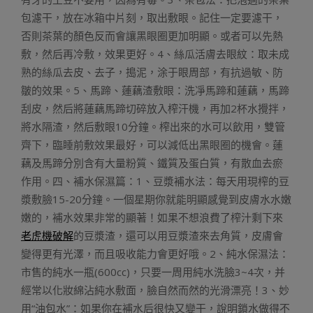
包濾干，放在冰箱中片刻，取出敷眼。記住一定要濾干，
否則茶葉的顏色反而會讓黑眼圈更加明顯。或者可以先熱
敷，然后再冷敷，效果更好。4、絲瓜活膚去眼紋：取未成
熟的絲瓜去皮、去子，搗泥，涂于眼周部，有抗過敏、防
皺的效果。5、馬蹄、蓮藕渣敷眼：洗凈馬蹄和蓮藕，馬蹄
刮皮，然后將蓮藕馬蹄切碎放入榨汗機，再加2杯水攪拌，
將水隔渣，然后敷眼10分鐘。榨出來的水可以飲用，雙管
齊下，臨睡前敷效果最好，可以減低出黑眼圈的機會。蓮
藕及馬蹄分別含有大量粉質、鐵質及蛋白質，有散血去瘀
作用。四、補水保濕篇：1、豆漿補水法：每天用現榨的豆
漿敷臉15-20分鐘。一個星期你就能明顯感覺到皮膚水水嫩
嫩的，補水效果非常的顯著！如果不想浪費了榨汁剩下來
老虎機破解
的豆漿渣，還可以用豆漿渣來去角質，皮膚會
變得更有光澤，而且吸收能力會更好哦。2、純水保濕法：
市售的純水一瓶(600cc)，只要一周用純水洗臉3~4次，并
經常以化妝綿沾純水敷面，臉自然而然的光滑漂亮！3、妙
用“油包水”：如果你在補水后很快又變干，說明鎖水做得不