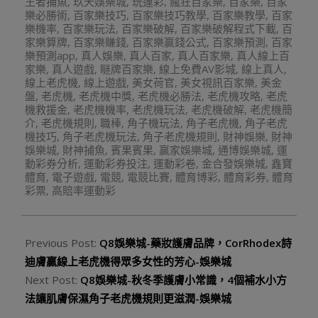
王者捕魚
,
玖天娛樂城
,
玩運彩
,
瘋狂百家樂
,
百家樂
,
百家
樂必勝術
,
百家樂技巧
,
百家樂技巧教學
,
百家樂教學
,
百家
樂機率
,
百家樂玩法
,
百家樂破解
,
百家樂破解程式下載
,
百
家樂算牌
,
百家樂賺錢
,
百家樂贏錢公式
,
百家樂預測
,
百家
樂預測app
,
真人娛樂
,
真人百家
,
真人百家樂
,
真人線上百
家樂
,
真人遊戲
,
瞇牌百家樂
,
線上免費AV影城
,
線上真人
,
線上老虎機
,
線上遊戲
,
美女荷官
,
美女視訊百家樂
,
美金
盤
,
老虎機
,
老虎機中獎
,
老虎機必勝法
,
老虎機攻略
,
老虎
機救援金
,
老虎機機率
,
老虎機玩法
,
老虎機破解
,
老虎機簡
介
,
老虎機規則
,
職棒
,
角子機玩法
,
角子老虎機
,
角子老虎
機技巧
,
角子老虎機玩法
,
角子老虎機規則
,
財神娛樂
,
財神
娛樂城
,
財神捕魚
,
賓果賓果
,
贏家娛樂城
,
通博娛樂城
,
運
動彩券分析
,
運動彩券投注
,
運動彩卷
,
金合發娛樂城
,
鑫寶
體育
,
電子遊戲
,
電競
,
電競比賽
,
體育博彩
,
體育彩券
,
體育
彩票
,
高賠率運動彩
Previous Post:
Q8娛樂城-藥妝護膚品牌，CorRhodex詩
迪膚贏線上老虎機得眾多女性的芳心-娛樂城
Next Post:
Q8娛樂城-秋冬季護膚小常識，4個補水小方
法讓肌膚保濕角子老虎機規則更滋潤-娛樂城