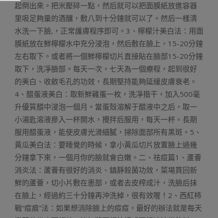
起倒出來。把米壓碎一點，然后就可以把面膜紙放進容器
里吸足夠量的酒釀，敷八到十分鐘就可以了。然后一樣清
水洗一下臉,，正常護膚程序即可。3、檸檬汁美白法：用面
膜紙放在鮮檸檬水中充分浸泡，然后敷在臉上，15-20分鐘
左右取下。或者將一個鮮檸檬切片直接貼在臉部15-20分鐘
取下，洗凈臉部。每天一次，七天為一個療程，起到很好
的美白、收斂毛孔的功效，長期堅持能夠延緩皮膚衰老。
4、醋蛋液美白：取新鮮雞蛋一枚，洗凈揩干，加入500毫
升優質醋中浸泡一個月。當蛋殼溶解于醋液中之后，取一
小湯匙溶液摻入一杯開水，攪拌后服用，每天一杯。長期
服用醋蛋液，能使皮膚光滑細膩，掃除面部所有黑斑。5、
黃瓜美白法：要睡覺的時候，拿小黃瓜切片放置臉上過幾
分鐘拿下來，一個月你的臉就會白嫩。二、祛痘篇1、蘆薈
消炎法：蘆薈有很好的消炎、鎮靜殺菌功效，菜場買回新
鮮的蘆薈，切小片敷在患部，或者去皮榨成汁，洗臉后抹
在臉上，經過約三十分鐘再沖洗掉，很有效喔！2、西紅柿
戰“痘痕”法：如果想消除臉上的痘痘，最好的辦法就是每天