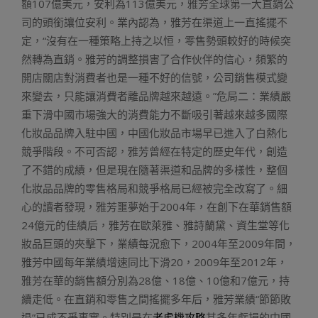
額107億美元，安利為113億美元，雅芳全球第一大直銷公
司的頭銜讓位安利。業內認為，雅芳在渠道上一直搖擺不
定，“沒有在一種策略上持之以恒，零售勢頭較好的時候突
然轉為直銷。雅芳的調整損害了合作伙伴的信心，頻繁的
開店關店對消費者也是一種不好的信號，公司銷售模式變
來變去，只能讓消費者離品牌越來越遠。”危局二：業績嚴
重下滑中國市場強大的消費能力不斷吸引著越來越多國際
化妝品品牌入駐中國，中國化妝品市場早已進入了白熱化
競爭階段。不可否認，雅芳曾經在特定的歷史年代，創造
了不錯的成績，但是現在隨著渠道和品牌的多樣性，整個
化妝品品牌的零售格局和競爭格局已經被完全改寫了。細
心的讀者發現，雅芳噩夢始于2004年，在創下在華銷售額
24億元的佳績后，雅芳在歐萊雅、雅詩蘭黛、資生堂等化
妝品巨頭的夾擊下，業績每況愈下，2004年至2009年間，
雅芳中國每年業績增速同比下滑20，2009年至2012年，
雅芳在華的銷售額分別為28億、18億、10億和7億元，持
續走低。在直銷和零售之間搖擺多年后，雅芳業績“節節敗
退”已成不爭事實。特別是在
老虎機攻略
其多年虧損的中國