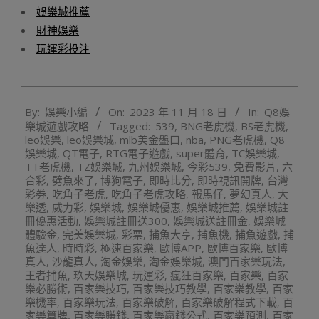
娛樂城推薦
財神娛樂
玩運彩投注
2023-
By:
娛樂小編
On:
2023 年 11 月 18 日
In:
Q8娛
11-
樂城遊戲攻略
Tagged:
539
,
BNG老虎機
,
BS老虎機
,
18
leo娛樂
,
leo娛樂城
,
mlb美金盤口
,
nba
,
PNG老虎機
,
Q8
娛樂城
,
QT電子
,
RTG電子遊戲
,
super體育
,
TC娛樂城
,
TT老虎機
,
TZ娛樂城
,
九州娛樂城
,
今彩539
,
免費影片
,
六
合彩
,
劈魚來了
,
博狗電子
,
即時比分
,
即時視訊開牌
,
台灣
彩券
,
吃角子老虎
,
吃角子老虎攻略
,
報馬仔
,
夢幻真人
,
大
樂透
,
威力彩
,
娛樂城
,
娛樂城優惠
,
娛樂城推薦
,
娛樂城註
冊優惠活動
,
娛樂城註冊送300
,
娛樂城送註冊金
,
娛樂城
體驗金
,
完美娛樂城
,
彩票
,
捕魚大亨
,
捕魚機
,
捕魚遊戲
,
捕
魚達人
,
時時彩
,
極速百家樂
,
歐博APP
,
歐博百家樂
,
歐博
真人
,
沙龍真人
,
淘金娛樂
,
淘金娛樂城
,
澳門百家樂玩法
,
王者捕魚
,
玖天娛樂城
,
玩運彩
,
瘋狂百家樂
,
百家樂
,
百家
樂必勝術
,
百家樂技巧
,
百家樂技巧教學
,
百家樂教學
,
百家
樂機率
,
百家樂玩法
,
百家樂破解
,
百家樂破解程式下載
,
百
家樂算牌
,
百家樂賺錢
,
百家樂贏錢公式
,
百家樂預測
,
百家