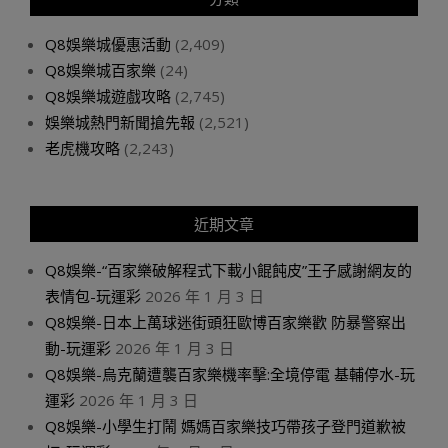
Q8娛樂城優惠活動
(2,409)
Q8娛樂城百家樂
(24)
Q8娛樂城遊戲攻略
(2,745)
娛樂城熱門新聞搶先報
(2,521)
老虎機攻略
(2,243)
近期文章
Q8娛樂-“百家樂破解程式下載小餛飩皮”王子感謝網友的
表情包-玩運彩
2026 年 1 月 3 日
Q8娛樂-日本上萬球迷街頭狂歐博百家樂歡 防暴警察出
動-玩運彩
2026 年 1 月 3 日
Q8娛樂-烏克蘭遭襲百家樂機率擊:全境停電 基輔停水-玩
運彩
2026 年 1 月 3 日
Q8娛樂-小學生打鬧 媽媽百家樂技巧帶孩子登門道歉被