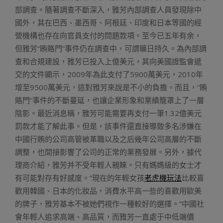
部調查。隨著調查不斷深入，雅芳內部調查人員發現除中
國外，其在巴西、墨西哥、阿根廷、印度和日本等國的經
營機構也存在向官員支付的問題款項。至今已五年有余，
但雅芳“賄賂門”事件仍在調查中，可謂曠日持久。為內部調
查和合規建設，雅芳已投入上億美元，其向美國證監會遞
交的文件顯示，2009年為此支付了5900萬美元，2010年
增至9500萬美元，這對雅芳來說是不小的負擔。而且，“賄
賂門”事件的不斷蔓延，也讓企業形象和業績籠罩上了一層
陰影。最近消息稱，雅芳可能需要再支付一筆1.32億美元
罰款才能了解此事。但是，該事件還直接導致多名涉嫌在
中國行賄的公司高管被革職以及之后幾年公司高層的不斷
調整，也間接影響了公司的正常的業務發展。另外，據代
理商介紹，雅芳并不受年輕人親睞。只有媽媽級的女士才
有可能對存有好感度。“現在的年輕女孩
老虎機玩法
比較喜
歡用韓國、日本的化妝品，消費水平高一些的喜歡用歐美
的牌子，雅芳基本不被她們視作一種較好的選擇。”中國社
會年輕人追求高端、高品質，而雅芳一直處于中低端價