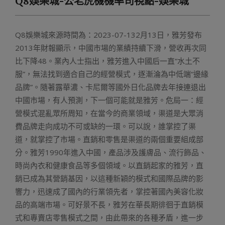
Q8娛樂城-公老虎機機率司視點-娛樂城
Menu
Q8娛樂城來源時間為：2023-07-132月13日，雅芳發布
2013年財報顯示，中國市場的業績持續下滑，營收再次同
比下降48。業內人士指出，雅芳進入中國后一直“水土不
服”，無法找到適合自己的經營模式，逐漸淪為中低端“邊緣
品牌”。隨著露華濃、卡尼爾等國外日化品牌去年接連退出
中國市場，有人預測，下一個可能就是雅芳。危局一：經
營模式混亂眾所周知，在當今的商業領域，渠道是大眾消
費品牌走向成功不可或缺的一環。可以說，誰掌控了渠
道，就掌控了市場。直銷和零售是渠道的兩個重要組成部
分。雅芳1990年進入中國，產品涉及護膚品、流行飾品、
時尚內衣和健康食品等多個領域。以直銷起家的雅芳，直
銷已成為其營銷基因，以這種新穎的模式和國際品牌的影
響力，迅速成了國內的行業領先者，掌控著國內美容化妝
品的高端市場。可好景不長，雅芳在華長期徘徊于直銷模
式和專賣店零售模式之間，由此帶來的各種矛盾，進一步