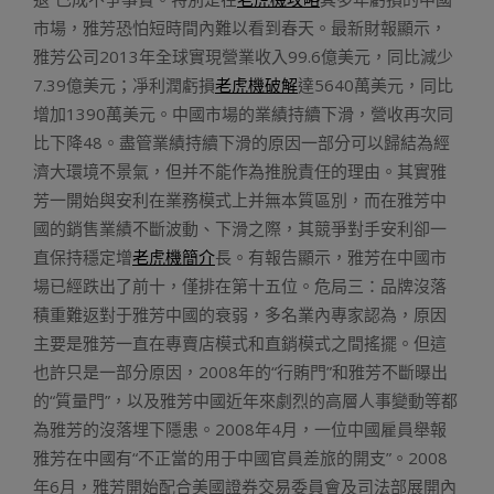
市場，雅芳恐怕短時間內難以看到春天。最新財報顯示，
雅芳公司2013年全球實現營業收入99.6億美元，同比減少
7.39億美元；凈利潤虧損
老虎機破解
達5640萬美元，同比
增加1390萬美元。中國市場的業績持續下滑，營收再次同
比下降48。盡管業績持續下滑的原因一部分可以歸結為經
濟大環境不景氣，但并不能作為推脫責任的理由。其實雅
芳一開始與安利在業務模式上并無本質區別，而在雅芳中
國的銷售業績不斷波動、下滑之際，其競爭對手安利卻一
直保持穩定增
老虎機簡介
長。有報告顯示，雅芳在中國市
場已經跌出了前十，僅排在第十五位。危局三：品牌沒落
積重難返對于雅芳中國的衰弱，多名業內專家認為，原因
主要是雅芳一直在專賣店模式和直銷模式之間搖擺。但這
也許只是一部分原因，2008年的“行賄門”和雅芳不斷曝出
的“質量門”，以及雅芳中國近年來劇烈的高層人事變動等都
為雅芳的沒落埋下隱患。2008年4月，一位中國雇員舉報
雅芳在中國有“不正當的用于中國官員差旅的開支”。2008
年6月，雅芳開始配合美國證券交易委員會及司法部展開內