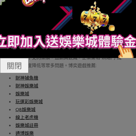
直銷營運，并隨后成為中國首家獲政府批準轉型的企業，
采用批發、零售方式進行產品銷售。同年9月，雅芳又獲國
家對外貿易經濟合作部的批準，采用“店鋪銷售 雇用推銷
員”的體制銷售。中國區總經理林展宏（JohnLin），男，華
裔，臺灣人氏，一直受西方式教育，原任雅芳加拿大公司
首席執行官，現任雅芳中國區總經理。林展宏于2012年3
月1日被任命為雅芳中國區總經理之時，其面臨的是雅芳在
中國一落千丈的業績，直銷員銳減，企業身陷“賄賂門”風
關閉
波，信譽度降低等眾多問題。博奕遊戲推薦:
財神捕魚機
財神娛樂城
娛樂城
玩運彩娛樂城
Q8娛樂城
線上老虎機
娛樂城註冊
通博娛樂