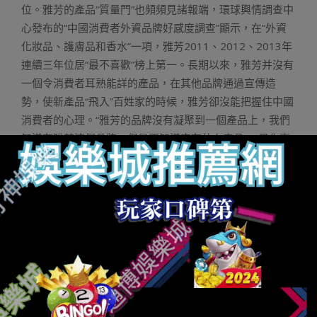
位。雅芳的產品“質量門”也頻頻見諸報端，環球輿情調查中
心發布的“中國消費者外資品牌好感度調查”顯示，在“外資
化妝品、護膚品和香水”一項，雅芳2011、2012、2013年
連續三年位居“最不喜歡”榜上第一。長期以來，雅芳并沒有
一個令消費者耳熟能詳的產品，在其他品牌通過宣傳造
勢，使新產品“飛入”百姓家的時候，雅芳卻沒能把握住中國
消費者的心理。“雅芳的品牌沒有凝聚到一個產品上，我們
知道有雅芳這個品牌，但是不知道它有什么產品。”日化專
家李智勇對記者說。此外，近些年來，雅芳負面消息不
斷，但是雅芳卻未能有積極的回應，外界所能感受到的正
面信息很少。業內人士指出，雅芳進入中國后一直“水土不
服”，無法找到適合自己的經營模式，最終也將無法擺脫退
出中國的命運。公司簡介1990年，雅芳投資2795萬美元與
廣州美晨股份有限公司合資成立“中美合資·廣州雅芳有限公
司”正式全面入駐中國市場。1990年11月，雅芳在中國成
立了第一家分公司——廣州陵園西分公司，開始了在中國
的首次業務。1998年，雅芳積極配合國家政策，暫停所有