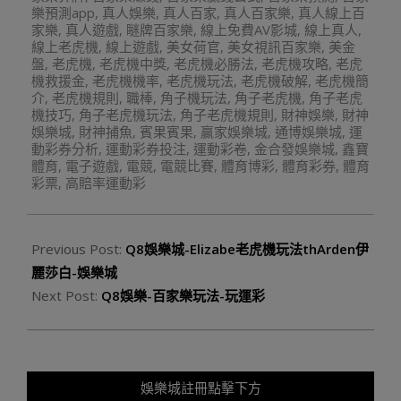
樂預測app
,
真人娛樂
,
真人百家
,
真人百家樂
,
真人線上百
家樂
,
真人遊戲
,
瞇牌百家樂
,
線上免費AV影城
,
線上真人
,
線上老虎機
,
線上遊戲
,
美女荷官
,
美女視訊百家樂
,
美金
盤
,
老虎機
,
老虎機中獎
,
老虎機必勝法
,
老虎機攻略
,
老虎
機救援金
,
老虎機機率
,
老虎機玩法
,
老虎機破解
,
老虎機簡
介
,
老虎機規則
,
職棒
,
角子機玩法
,
角子老虎機
,
角子老虎
機技巧
,
角子老虎機玩法
,
角子老虎機規則
,
財神娛樂
,
財神
娛樂城
,
財神捕魚
,
賓果賓果
,
贏家娛樂城
,
通博娛樂城
,
運
動彩券分析
,
運動彩券投注
,
運動彩卷
,
金合發娛樂城
,
鑫寶
體育
,
電子遊戲
,
電競
,
電競比賽
,
體育博彩
,
體育彩券
,
體育
彩票
,
高賠率運動彩
Previous Post:
Q8娛樂城-Elizabe老虎機玩法thArden伊
麗莎白-娛樂城
Next Post:
Q8娛樂-百家樂玩法-玩運彩
娛樂城註冊點擊下方