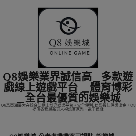
Skip
to
content
Q8娛樂業界誠信高_多款遊
戲線上遊戲平台 _體育博彩
_全台最優質的娛樂城
Q8爲亞洲最大在線合法網上博弈娛樂平台。安全便利, 信譽最佳保證出金，Q8
提供各種最新真人視訊百家樂、電子遊戲
Primary
Navigation