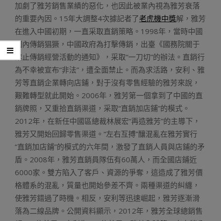
加劇了雅芳銷售業績的惡化，也因此被業內視為雅芳衰落
的重要內因。15年大調整4次據記者了
老虎機中獎
解，雅芳
在進入中國初期，一直采取直銷策略。1998年，當時中國
國內傳銷猖獗，中國政府為打擊傳銷，出臺《國務院關于
禁止傳銷經營活動的通知》，采取“一刀切”的辦法。直銷行
為不幸被宣布“非法”，遭全面禁止。而為求活路，安利、雅
芳等直銷企業轉向店鋪，對于沒有零售經驗的雅芳來說，
艱難轉型就此開始。2006年，雅芳第一個拿到了中國的直
銷牌照，又重拾直銷渠道，采取“直銷加店鋪”的模式。
2012年，在新任中國區總裁林展宏“再造雅芳”的主導下，
雅芳又開始回歸零售渠道。“左右互搏”釀混亂在雅芳實行
“直銷加店鋪”的模式的六年間，激發了直銷人員與店鋪的矛
盾。2008年，雅芳直銷員隊伍有60萬人，而全國店鋪近
6000家。雙方陷入了客戶、資源的爭奪，這造成了雅芳價
格體系的混亂，質量也開始參差不齊。兩種渠道的糾纏，
使雅芳錯過了時機。相反，安利等迅速崛起，雅芳逐漸滑
落為二線品牌。公開資料顯示，2012年，雅芳全球總銷售