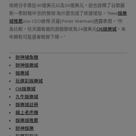
收將分手靠近40億美元以及30億美元。這也詮釋了谷歌最
新一季財報中‘別的營收’為什麼完成了疾速增加，”New
娛樂
城推薦
zoo CEO彼得·沃曼(Peter Warman)透露表現，“作
為比較，任天國客歲的游戲營收為24億美元
Q8娛樂城
，本
年頗有可能還會輕微下降。”
財神捕魚機
財神娛樂城
娛樂城
玩運彩娛樂城
Q8娛樂城
九牛娛樂城
娛樂城註冊
線上老虎機
娛樂城推薦
財神娛樂