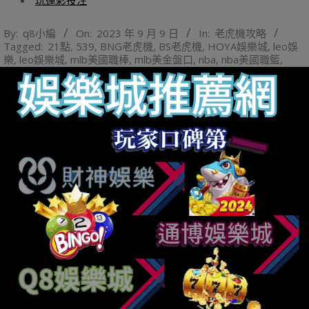
玩運彩投注
2023-
By:
q8小編
On:
2023 年 9 月 9 日
In:
老虎機攻略
09-
Tagged:
21點
,
539
,
BNG老虎機
,
BS老虎機
,
HOYA娛樂城
,
leo娛
09
樂
,
leo娛樂城
,
mlb美國職棒
,
mlb美金盤口
,
nba
,
nba美國職籃
,
PNG老虎機
,
Q8娛樂城
,
QT電子
,
RTG電子遊戲
,
super體育
,
TC娛
樂城
,
TT老虎機
,
TZ娛樂城
,
WM百家樂
,
中華職棒
,
九州娛樂城
,
免
費小說
,
免費影片
,
六合彩
,
劈魚來了
,
博弈
,
博彩
,
博狗電子
,
即時比
分
,
台灣彩券
,
吃角子老虎
,
吃角子老虎攻略
,
報馬仔
,
夢幻真人
,
大樂
透
,
娛樂城
,
娛樂城ptt
,
娛樂城優惠
,
娛樂城出金
,
娛樂城推薦
,
娛樂
城註冊優惠活動
,
娛樂城註冊送300
,
娛樂城賺錢
,
娛樂城送註冊金
,
娛樂城體驗金
,
完美娛樂城
,
彩票
,
德州撲克
,
拉霸老虎機
,
捕魚大亨
,
捕魚機
,
捕魚達人
,
極速百家樂
,
歐博百家樂
,
歐博真人
,
沙龍真人
,
淘
金娛樂
,
淘金娛樂城
,
澳門百家樂玩法
,
王者捕魚
,
玖天娛樂城
,
玩運
彩
,
玩運彩即時比分
,
玩運彩教學
,
瘋狂百家樂
,
百家樂
,
百家樂必勝
術
,
百家樂技巧
,
百家樂技巧教學
,
百家樂教學
,
百家樂機率
,
百家樂
玩法
,
百家樂破解
,
百家樂破解程式下載
,
百家樂算牌
,
百家樂賺錢
,
百家樂贏錢公式
,
百家樂預測
,
百家樂預測app
,
真人娛樂
,
真人百家
,
真人百家樂
,
真人線上百家樂
,
真人遊戲
,
瞇牌百家樂
,
線上真人
,
線
上老虎機
,
線上遊戲
,
美女百家樂
,
美女真人視訊
,
美金盤
,
老虎機
,
老
虎機中獎
,
老虎機必勝法
,
老虎機攻略
,
老虎機救援金
,
老虎機機率
,
老虎機玩法
,
老虎機破解
,
老虎機簡介
,
老虎機規則
,
職棒
,
角子機玩
法
,
角子老虎機
,
角子老虎機技巧
,
角子老虎機玩法
,
角子老虎機規
則
,
財神娛樂
,
財神娛樂城
,
賓果賓果
,
贏家娛樂城
,
足球聯賽
,
通博娛