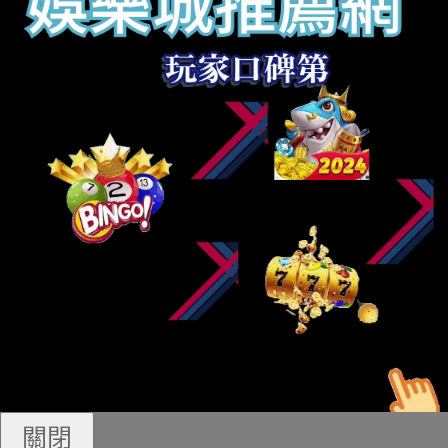
測
,
百家樂預測app
,
真人娛樂
,
真人百家
,
真人百家樂
,
真
人線上百家樂
,
真人遊戲
,
瞇牌百家樂
,
線上玩運彩
,
線上真
人
,
線上老虎機
,
線上遊戲
,
美女百家樂
,
美女真人視訊
,
美
金盤
,
老虎機
,
老虎機中獎
,
老虎機必勝法
,
老虎機攻略
,
老
虎機救援金
,
老虎機機率
,
老虎機玩法
,
老虎機破解
,
老虎機
簡介
,
老虎機規則
,
職棒
,
角子機玩法
,
角子老虎機
,
角子老
虎機技巧
,
角子老虎機玩法
,
角子老虎機規則
,
財神娛樂
,
財
神娛樂城
,
賓果賓果
,
贏家娛樂城
,
足球聯賽
,
通博娛樂
,
通
博娛樂城
,
運動彩券分析
,
運動彩卷
,
運彩中獎查詢
,
運彩免
費分析
,
運彩報馬仔
,
運彩直播
,
金合發娛樂城
,
鑫寶體育
,
電子遊戲
,
電競
,
韓國職棒直播玩運彩
,
體育博彩
,
體育彩
券
,
體育彩票
,
體育賽事直播
Previous Post:
Q8娛樂城-C日棒直播玩運彩F手游3月23
日生存特訓海島地圖更新爆料-玩運彩
Next Post:
Q8娛樂城-《龍之谷手游》首屆神圣聯賽決賽
即將打響冠玩運彩即時比分軍花落誰家-玩運彩
關閉