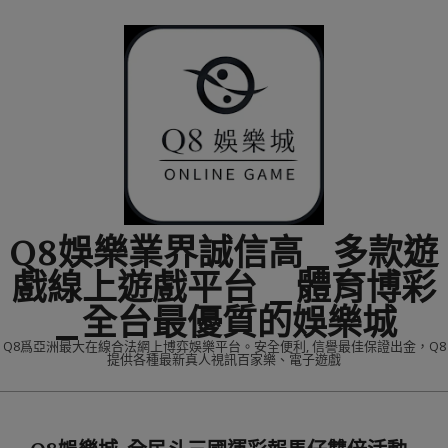
Skip
to
content
Q8娛樂業界誠信高_多款遊
戲線上遊戲平台 _體育博彩
_全台最優質的娛樂城
Q8爲亞洲最大在線合法網上博弈娛樂平台。安全便利, 信譽最佳保證出金，Q8
提供各種最新真人視訊百家樂、電子遊戲
Primary
Navigation