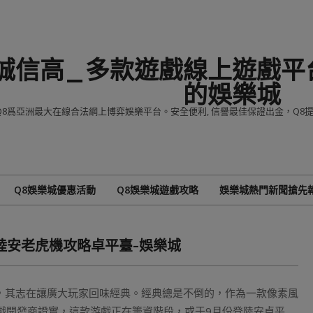
誠信高_多款遊戲線上遊戲平台
的娛樂城
Q8爲亞洲最大在線合法網上博弈娛樂平台。安全便利, 信譽最佳保證出金，Q
Q8娛樂城優惠活動
Q8娛樂城遊戲攻略
娛樂城熱門新聞搶先
Primary
Navigation
Menu
陸安老虎機攻略卓平臺-娛樂城
，其志在讓廣大玩家回味經典。經典總是不倒的，作為一款像素風
目前經游戲開發商證實，這款游戲正在籌資階段，或于9月份登陸安卓平