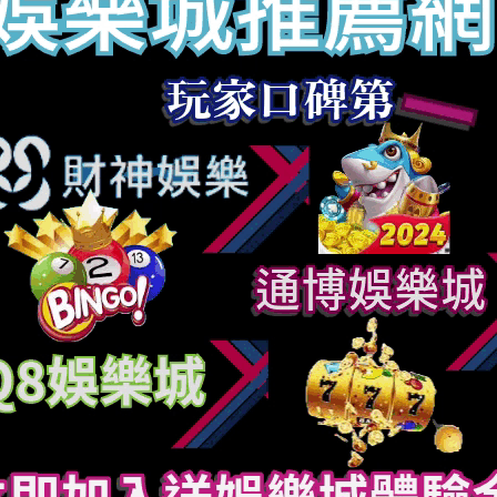
育博彩
,
體育彩券
,
體育彩票
,
高賠率運動彩
黃金禮包酷炫上線-娛樂城
》不刪檔新服火爆開放-娛樂城