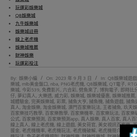
玩運彩娛樂城
Q8娛樂城
九牛娛樂城
娛樂城註冊
線上老虎機
娛樂城推薦
財神娛樂
玩運彩投注
2023-
By:
娛樂小編
On:
2023 年 9 月 3 日
In:
Q8娛樂城遊
09-
樂城
,
mlb美金盤口
,
nba
,
PNG老虎機
,
Q8娛樂城
,
QT電子
,
RT
03
樂城
,
今彩539
,
免費影片
,
六合彩
,
劈魚來了
,
博狗電子
,
即時比
仔
,
夢幻真人
,
大樂透
,
威力彩
,
娛樂城
,
娛樂城優惠
,
娛樂城推薦
城體驗金
,
完美娛樂城
,
彩票
,
捕魚大亨
,
捕魚機
,
捕魚遊戲
,
捕魚
真人
,
淘金娛樂
,
淘金娛樂城
,
澳門百家樂玩法
,
王者捕魚
,
玖天
百家樂技巧教學
,
百家樂教學
,
百家樂機率
,
百家樂玩法
,
百家樂
公式
,
百家樂預測
,
百家樂預測app
,
真人娛樂
,
真人百家
,
真人百
線上真人
,
線上老虎機
,
線上遊戲
,
美女荷官
,
美女視訊百家樂
,
援金
,
老虎機機率
,
老虎機玩法
,
老虎機破解
,
老虎機簡介
,
老虎
機玩法
,
角子老虎機規則
,
財神娛樂
,
財神娛樂城
,
財神捕魚
,
賓