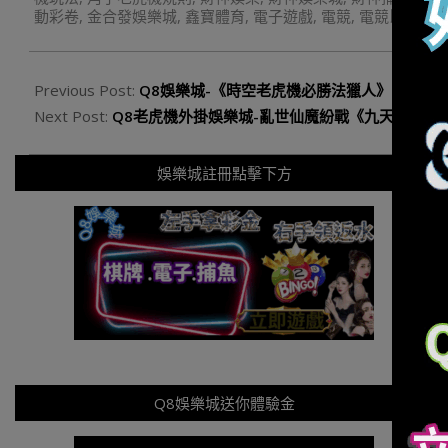
動彩卷
,
金合發娛樂城
,
鑫寶體育
,
電子遊戲
,
電競
,
電競比賽
,
體
Previous Post:
Q8娛樂城-《時空老虎機必勝法獵人》4399
Next Post:
Q8老虎機外掛娛樂城-亂世仙魔紛戰《九天玄劍錄
娛樂城註冊點擊下方
Q8娛樂城送你體驗金