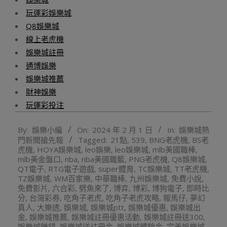
玩運彩娛樂城
Q8娛樂城
線上老虎機
娛樂城註冊
通博娛樂
娛樂城推薦
財神娛樂
玩運彩投注
2024-
By:
娛樂小編
On:
2024 年 2 月 1 日
In:
娛樂城熱
02-
門新聞搶先報
Tagged:
21點
,
539
,
BNG老虎機
,
BS老
01
虎機
,
HOYA娛樂城
,
leo娛樂
,
leo娛樂城
,
mlb美國職棒
,
mlb美金盤口
,
nba
,
nba美國職籃
,
PNG老虎機
,
Q8娛樂城
,
QT電子
,
RTG電子遊戲
,
super體育
,
TC娛樂城
,
TT老虎機
,
TZ娛樂城
,
WM百家樂
,
中華職棒
,
九州娛樂城
,
免費小說
,
免費影片
,
六合彩
,
劈魚來了
,
博弈
,
博彩
,
博狗電子
,
即時比
分
,
台灣彩券
,
吃角子老虎
,
吃角子老虎攻略
,
報馬仔
,
夢幻
真人
,
大樂透
,
娛樂城
,
娛樂城ptt
,
娛樂城優惠
,
娛樂城出
金
,
娛樂城推薦
,
娛樂城註冊優惠活動
,
娛樂城註冊送300
,
娛樂城賺錢
,
娛樂城送註冊金
,
娛樂城體驗金
,
完美娛樂城
,