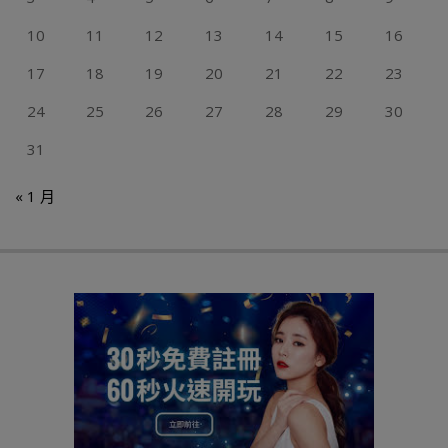
10
11
12
13
14
15
16
17
18
19
20
21
22
23
24
25
26
27
28
29
30
31
« 1 月