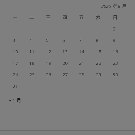
2026 年 8 月
一
二
三
四
五
六
日
1
2
3
4
5
6
7
8
9
10
11
12
13
14
15
16
17
18
19
20
21
22
23
24
25
26
27
28
29
30
31
« 1 月