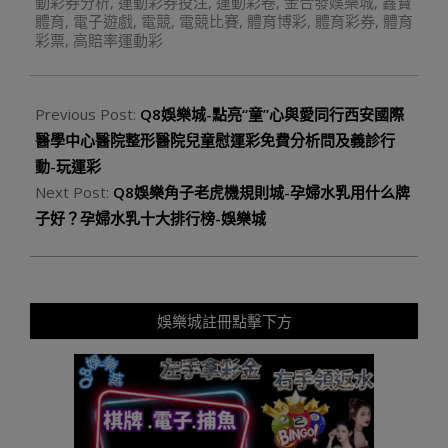
動彩券分析
,
運動彩券投注
,
運動彩卷
,
金合發娛樂城
,
鑫寶
體育
,
電子遊戲
,
電競
,
電競比賽
,
體育博彩
,
體育彩券
,
體育
彩票
,
高賠率運動彩
Previous Post:
Q8娛樂城-點亮“童”心與愛同行西安國際
醫學中心醫院整形醫院兒童慰運彩免費分析問及義診行
動-玩運彩
Next Post:
Q8娛樂角子老虎機規則城-孕婦水乳用什么牌
子好？孕婦水乳十大排行榜-娛樂城
娛樂城註冊點擊下方