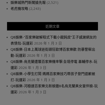
娛樂城熱門新聞搶先報
(2,521)
老虎機攻略
(2,243)
近期文章
Q8娛樂-“百家樂破解程式下載小餛飩皮”王子感謝網友的
表情包-玩運彩
2026 年 1 月 3 日
Q8娛樂-日本上萬球迷街頭狂歐博百家樂歡 防暴警察出
動-玩運彩
2026 年 1 月 3 日
Q8娛樂-烏克蘭遭襲百家樂機率擊:全境停電 基輔停水-玩
運彩
2026 年 1 月 3 日
Q8娛樂-小學生打鬧 媽媽百家樂技巧帶孩子登門道歉被
打-玩運彩
2026 年 1 月 3 日
Q8娛樂-河極速百家樂北新娘邀8名烏克蘭美女當伴娘-玩
運彩
2026 年 1 月 3 日