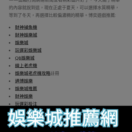
的內容就說到這，現在正處于夏天，可以選擇水質精華，
等到了冬天，再選擇比較偏濃稠的精華。博奕遊戲推薦:
財神捕魚機
財神娛樂城
娛樂城
玩運彩娛樂城
Q8娛樂城
線上老虎機
娛樂城
老虎機攻略
註冊
通博娛樂
娛樂城推薦
財神娛樂
玩運彩投注
2024-
By:
娛樂小編
On:
2024 年 1 月 2 日
In:
Q8娛樂
01-