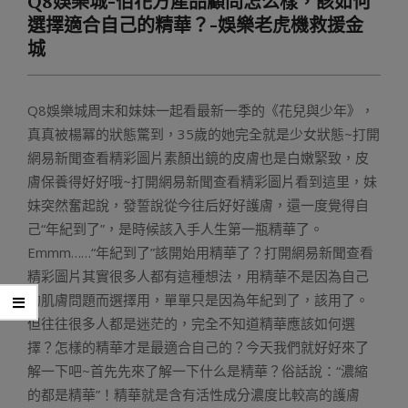
Q8娛樂城-佰花方產品顧問怎么樣，該如何
Menu
選擇適合自己的精華？-娛樂老虎機救援金
城
Q8娛樂城周末和妹妹一起看最新一季的《花兒與少年》，
真真被楊冪的狀態驚到，35歲的她完全就是少女狀態~打開
網易新聞查看精彩圖片素顏出鏡的皮膚也是白嫩緊致，皮
膚保養得好好哦~打開網易新聞查看精彩圖片看到這里，妹
妹突然奮起說，發誓說從今往后好好護膚，還一度覺得自
己“年紀到了”，是時候該入手人生第一瓶精華了。
Emmm……“年紀到了”該開始用精華了？打開網易新聞查看
精彩圖片其實很多人都有這種想法，用精華不是因為自己
的肌膚問題而選擇用，單單只是因為年紀到了，該用了。
但往往很多人都是迷茫的，完全不知道精華應該如何選
擇？怎樣的精華才是最適合自己的？今天我們就好好來了
解一下吧~首先先來了解一下什么是精華？俗話說：“濃縮
的都是精華”！精華就是含有活性成分濃度比較高的護膚