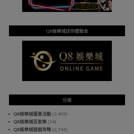
Q8娛樂城送你體驗金
分類
Q8娛樂城優惠活動
(2,409)
Q8娛樂城百家樂
(24)
Q8娛樂城遊戲攻略
(2,745)