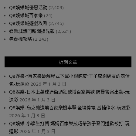
Q8娛樂城優惠活動
(2,409)
Q8娛樂城百家樂
(24)
Q8娛樂城遊戲攻略
(2,745)
娛樂城熱門新聞搶先報
(2,521)
老虎機攻略
(2,243)
近期文章
Q8娛樂-“百家樂破解程式下載小餛飩皮”王子感謝網友的表情
包-玩運彩
2026 年 1 月 3 日
Q8娛樂-日本上萬球迷街頭狂歐博百家樂歡 防暴警察出動-玩
運彩
2026 年 1 月 3 日
Q8娛樂-烏克蘭遭襲百家樂機率擊:全境停電 基輔停水-玩運彩
2026 年 1 月 3 日
Q8娛樂-小學生打鬧 媽媽百家樂技巧帶孩子登門道歉被打-玩
運彩
2026 年 1 月 3 日