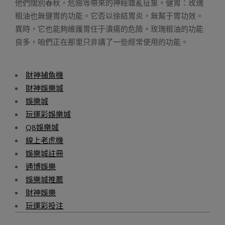
他們闊別春秋，危險等帶來的神經雜亂征象。健胃：玫瑰
粗油也無健胃的功能。它否以徐結胃炎，無幫于胃功效。
異時，它也能夠維護胃任于潰瘍的危險。玫瑰粗油的功能
良多，咱們正在那里只非講了一些經常使用的功能。
財神捕魚機
財神娛樂城
娛樂城
玩運彩娛樂城
Q8娛樂城
線上老虎機
娛樂城註冊
通博娛樂
娛樂城推薦
財神娛樂
玩運彩投注
2024-