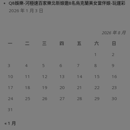
Q8娛樂-河極速百家樂北新娘邀8名烏克蘭美女當伴娘-玩運彩
2026 年 1 月 3 日
2026 年 8 月
一
二
三
四
五
六
日
1
2
3
4
5
6
7
8
9
10
11
12
13
14
15
16
17
18
19
20
21
22
23
24
25
26
27
28
29
30
31
« 1 月