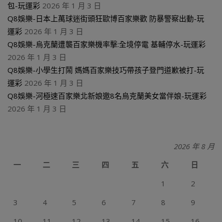
包-玩運彩
2026 年 1 月 3 日
Q8娛樂-日本上萬球迷街頭狂歐博百家樂歡 防暴警察出動-玩
運彩
2026 年 1 月 3 日
Q8娛樂-烏克蘭遭襲百家樂機率擊:全境停電 基輔停水-玩運彩
2026 年 1 月 3 日
Q8娛樂-小學生打鬧 媽媽百家樂技巧帶孩子登門道歉被打-玩
運彩
2026 年 1 月 3 日
Q8娛樂-河極速百家樂北新娘邀8名烏克蘭美女當伴娘-玩運彩
2026 年 1 月 3 日
2026 年 8 月
一
二
三
四
五
六
日
1
2
3
4
5
6
7
8
9
10
11
12
13
14
15
16