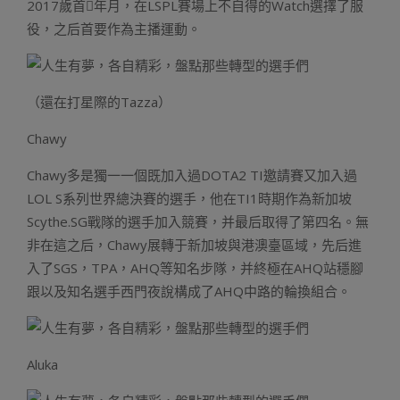
2017歲首年月，在LSPL賽場上不自得的Watch選擇了服
役，之后首要作為主播運動。
（還在打星際的Tazza）
Chawy
Chawy多是獨一一個既加入過DOTA2 TI邀請賽又加入過
LOL S系列世界總決賽的選手，他在TI1時期作為新加坡
Scythe.SG戰隊的選手加入競賽，并最后取得了第四名。無
非在這之后，Chawy展轉于新加坡與港澳臺區域，先后進
入了SGS，TPA，AHQ等知名步隊，并終極在AHQ站穩腳
跟以及知名選手西門夜說構成了AHQ中路的輪換組合。
Aluka