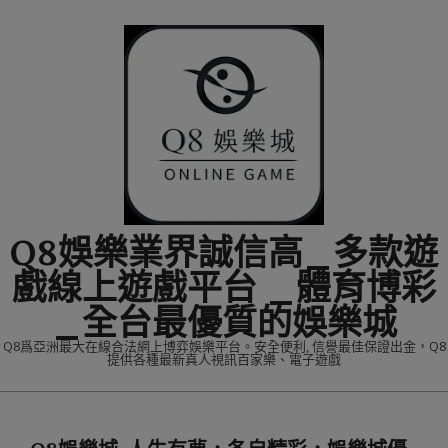
Skip
to
content
Q8娛樂業界誠信高_多款遊
戲線上遊戲平台 _體育博彩
_全台最優質的娛樂城
Q8爲亞洲最大在線合法網上博弈娛樂平台。安全便利, 信譽最佳保證出金，Q8
提供各種最新真人視訊百家樂、電子遊戲
Primary
Navigation