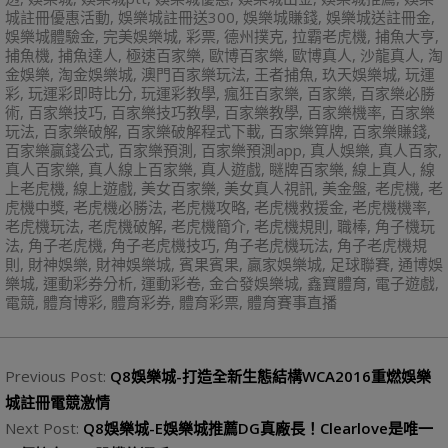
城註冊優惠活動
,
娛樂城註冊送300
,
娛樂城賺錢
,
娛樂城送註冊金
,
娛樂城體驗金
,
完美娛樂城
,
彩票
,
德州撲克
,
拉霸老虎機
,
捕魚大亨
,
捕魚機
,
捕魚達人
,
極速百家樂
,
歐博百家樂
,
歐博真人
,
沙龍真人
,
淘
金娛樂
,
淘金娛樂城
,
澳門百家樂玩法
,
王者捕魚
,
玖天娛樂城
,
玩運
彩
,
玩運彩即時比分
,
玩運彩教學
,
瘋狂百家樂
,
百家樂
,
百家樂必勝
術
,
百家樂技巧
,
百家樂技巧教學
,
百家樂教學
,
百家樂機率
,
百家樂
玩法
,
百家樂破解
,
百家樂破解程式下載
,
百家樂算牌
,
百家樂賺錢
,
百家樂贏錢公式
,
百家樂預測
,
百家樂預測app
,
真人娛樂
,
真人百家
,
真人百家樂
,
真人線上百家樂
,
真人遊戲
,
瞇牌百家樂
,
線上真人
,
線
上老虎機
,
線上遊戲
,
美女百家樂
,
美女真人視訊
,
美金盤
,
老虎機
,
老
虎機中獎
,
老虎機必勝法
,
老虎機攻略
,
老虎機救援金
,
老虎機機率
,
老虎機玩法
,
老虎機破解
,
老虎機簡介
,
老虎機規則
,
職棒
,
角子機玩
法
,
角子老虎機
,
角子老虎機技巧
,
角子老虎機玩法
,
角子老虎機規
則
,
財神娛樂
,
財神娛樂城
,
賓果賓果
,
贏家娛樂城
,
足球聯賽
,
通博娛
樂城
,
運動彩券分析
,
運動彩卷
,
金合發娛樂城
,
鑫寶體育
,
電子遊戲
,
電競
,
體育博彩
,
體育彩券
,
體育彩票
,
體育賽事直播
Previous Post:
Q8娛樂城-打造全新生態結構WCA2016重燃娛樂
城註冊電競激情
Next Post:
Q8娛樂城-E娛樂城推薦DG真廠長！Clearlove是唯一