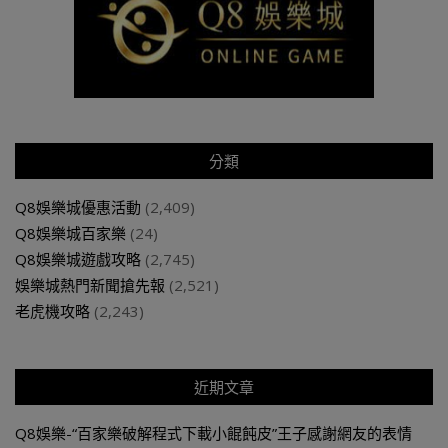
分類
Q8娛樂城優惠活動
(2,409)
Q8娛樂城百家樂
(24)
Q8娛樂城遊戲攻略
(2,745)
娛樂城熱門新聞搶先報
(2,521)
老虎機攻略
(2,243)
近期文章
Q8娛樂-“百家樂破解程式下載小餛飩皮”王子感謝網友的表情