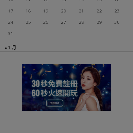
17
18
19
20
21
22
23
24
25
26
27
28
29
30
31
« 1 月