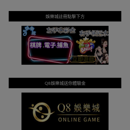
娛樂城註冊點擊下方
Q8娛樂城送你體驗金