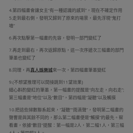
4.第四幅畫會讓女主“有一種認識的感到”，現在不確定作用
5.走到最右側，發明又歸到了原來的場景，最先浮現“鬼打
墻”
6.再次點擊第一幅畫的先容，發明一部門變紅了
7.再走到最右，再次返歸原點，這一次序遞次三幅畫的部門
筆墨也變紅了
8.同理，再
真人娛樂城
來一次，第四幅畫筆墨變紅
9.(不想望推理可以間接跳到11望效果)
細心斟酌變紅的筆墨，第一幅畫的提醒是“向左走，向右走”;
第三幅畫是“地位”以及“數目”，第四幅是“凝聽”以及觸摸
10.把這些掃數聯系起來，“凝聽”“雨滴聲”，發明第二幅畫的
聲響是與其餘不同的，那么第二幅畫便是“觸摸”的最先。察
看畫，依據“數目”提醒：第一幅是2人，第二幅1人，第三幅
4人，第四幅3人。