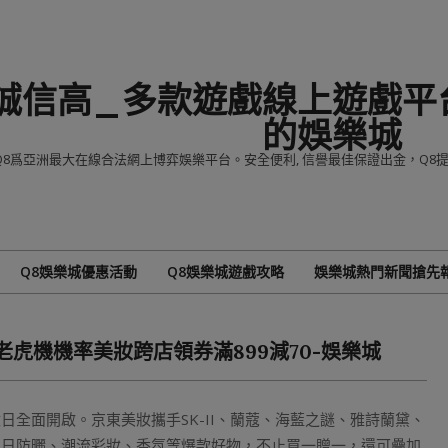
誠信高_多款遊戲線上遊戲平台
的娛樂城
Q8爲亞洲最大在線合法網上博弈娛樂平台。安全便利, 信譽最佳保證出金，Q
Q8娛樂城優惠活動
Q8娛樂城遊戲攻略
娛樂城熱門新聞搶先
Primary
Navigation
Menu
老虎機機率美妝跨店領券滿899減70-娛樂城
飾美妝日全面開啟。京東美妝攜手SK-II、蘭蔻、海藍之謎、雅詩蘭黛、
夏日防曬、潮流彩妝、香氛等爆款好物，不止買一贈一，還可疊加