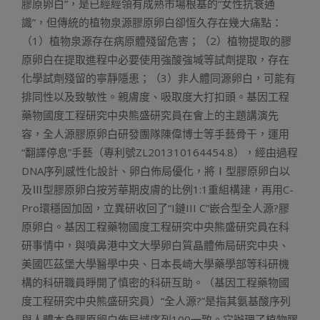
膠原卵白”，是已經經領有成熟市場根基的“女性抗衰通
識”，但傳統的植物泉源膠原卵白卻恆久存在幾大痛點：
（1）植物泉源存在病原體殘留危害；（2）植物提取的膠
原卵白在提取進程中必要使用強酸強堿等試劑提取，存在
化學試劑殘留的寧靜隱患；（3）非人體同源卵白，可能有
排同性以及致敏性。親膚度、吸取度大打扣頭。基因工程
藥物國度工程研究中央熊盛研究員在會上的主題講演先
容，全人源膠原卵白研發團隊陳偉博士等手藝骨干，運用
“翻譯停息”手藝（專利號ZL201310164454.8），經由過程
DNA序列感性化設計、卵白佈局優化，將Ⅰ型膠原卵白以
及Ⅲ型膠原卵白按芳華期皮膚的比例1:1重組構建，再用C-
Pro環穩固加固，立異研收回了“I鏈III C”嵌合型全人源?膠
原卵白。基因工程藥物國度工程研究中央熊盛研究員在科
研事情中，與噴鼻港中文大學卵白質晶體佈局研究中央、
美國匹茲堡大學醫學中央、日本長崎大學藥學部等科研機
構的科研職員睜開了慎密的科研互助。（基因工程藥物國
度工程研究中央熊盛研究員）“全人源?”是指其氨基酸序列
與人體本身膠原卵白佈局域序列100一致。它辦理了植物膠