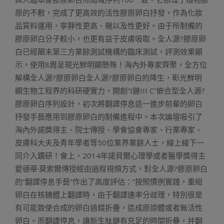
原的不敷，完成了更高效的活性膠原卵白抒發，作為化妝
品質料運用，寧靜性更高、親以及性更好。由于所制備的
膠原卵白分子較小，也更有益于皮膚吸取。全人源?膠原卵
白已經顛末第三方業餘測試機構的臨床測試，評測效果顯
示，使用8周呈現光鮮明顯懸殊！海內外專家齊聚，全方位
解構全人源?膠原卵白全人源?膠原卵白的降生，彰光鮮明
顯生物工程界的科研硬實力，開創“I鏈III C”嵌合型全人源?
膠原卵白序列設計，初次將翻譯停息這一進步前輩的卵白
抒發手藝應用到膠原卵白的制備進程中。本次論壇吸引了
海內外諾獎得主、院士傳授、學會協會專家、行業專家、
皮膚科大夫及青年學者等50位業界業餘人士，線上線下一
同介入鑽研！會上，2014年諾貝爾心理學或者醫學獎得主
愛德華·莫索爾傳授經由過程視頻方式，對全人源?膠原卵白
的“翻譯停息手藝”作出了高度評估：“按照慣例實踐，重組
卵白在核糖體上翻譯時，由于翻譯速率分歧理，特別很是
有可能致使合成的卵白過錯折疊，造成原諒體或者無活性
卵白。而翻譯停息，讓新生肽鏈有充足的時間折疊，并翻