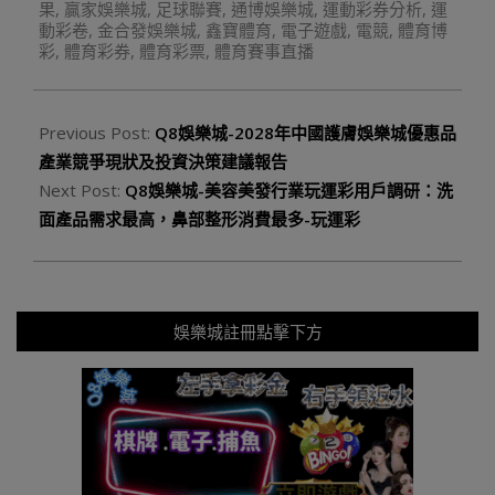
果
,
贏家娛樂城
,
足球聯賽
,
通博娛樂城
,
運動彩券分析
,
運
動彩卷
,
金合發娛樂城
,
鑫寶體育
,
電子遊戲
,
電競
,
體育博
彩
,
體育彩券
,
體育彩票
,
體育賽事直播
Previous Post:
Q8娛樂城-2028年中國護膚娛樂城優惠品
產業競爭現狀及投資決策建議報告
Next Post:
Q8娛樂城-美容美發行業玩運彩用戶調研：洗
面產品需求最高，鼻部整形消費最多-玩運彩
娛樂城註冊點擊下方