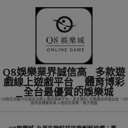
Skip
to
content
Q8娛樂業界誠信高_多款遊
戲線上遊戲平台 _體育博彩
_全台最優質的娛樂城
Q8爲亞洲最大在線合法網上博弈娛樂平台。安全便利, 信譽最佳保證出金，Q8
提供各種最新真人視訊百家樂、電子遊戲
Primary
Navigation