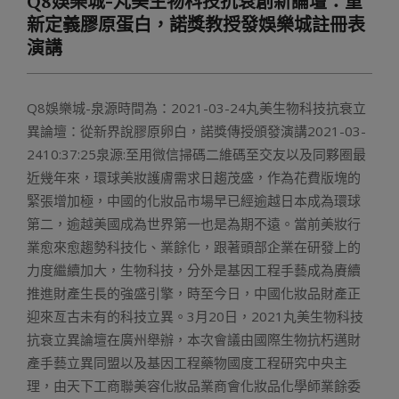
Q8娛樂城-丸美生物科技抗衰創新論壇：重
Menu
新定義膠原蛋白，諾獎教授發娛樂城註冊表
演講
Q8娛樂城-泉源時間為：2021-03-24丸美生物科技抗衰立
異論壇：從新界說膠原卵白，諾獎傳授頒發演講2021-03-
2410:37:25泉源:至用微信掃碼二維碼至交友以及同夥圈最
近幾年來，環球美妝護膚需求日趨茂盛，作為花費版塊的
緊張增加極，中國的化妝品市場早已經逾越日本成為環球
第二，逾越美國成為世界第一也是為期不遠。當前美妝行
業愈來愈趨勢科技化、業餘化，跟著頭部企業在研發上的
力度繼續加大，生物科技，分外是基因工程手藝成為賡續
推進財產生長的強盛引擎，時至今日，中國化妝品財產正
迎來亙古未有的科技立異。3月20日，2021丸美生物科技
抗衰立異論壇在廣州舉辦，本次會議由國際生物抗朽邁財
產手藝立異同盟以及基因工程藥物國度工程研究中央主
理，由天下工商聯美容化妝品業商會化妝品化學師業餘委