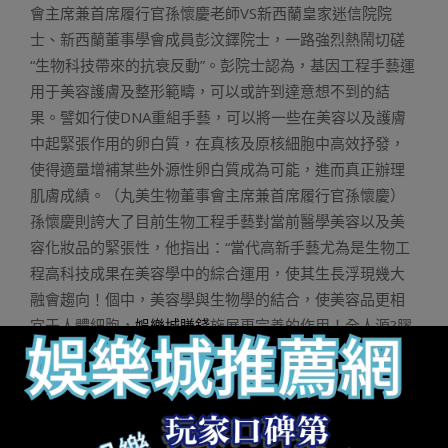
會主席兼首席履行官孫懷慶老師VS新西蘭皇家迷信院院
士、新西蘭董事學會成員彭汶鐸院士，一路強烈熱鬧切磋
“生物科技帶來的抗衰反動”。彭院士認為，基因工程手藝運
用于美容護膚及整形範疇，可以或許到達意想不到的結
果。譬如行使DNA重組手藝，可以將一些在美容以及護膚
中起緊張作用的卵白質，在真核及原核細胞中高效抒發，
使得適量增補某些外源性卵白質成為可能，進而真正辦理
肌膚成績。（丸美生物董事會主席兼首席履行官孫懷慶）
孫懷慶則誇大了目前生物工程手藝對當前醫學美容以及美
容化妝品的緊張性，他指出：“當代高新手藝尤為是生物工
程高科技成果在美容學中的綜合運用，使其生長浮現幾大
融會趨向！個中，美容學與生物學的結合，使美容品更相
宜于人體細胞，
娛樂城賺錢
施展更完善的作用！全人源?膠
原卵白正因其是人體100同源序列，在膠原產物中抗衰結果
更好、生效更快！”從2006年實現的解讀人體基因暗碼的
“生命之書”——人類基因組企圖，到重組人源膠原卵白對肌
膚抗衰範疇的震撼沖擊，彭院士以及孫總切磋了基因工程