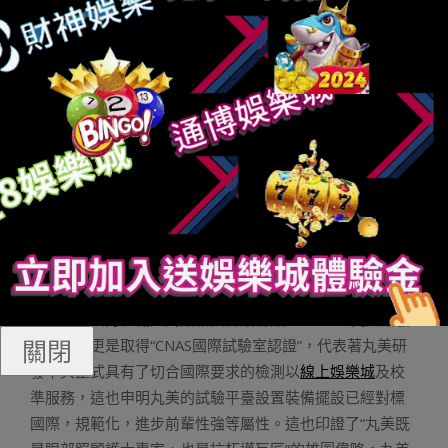
手藝的運用遠景，闡發了生物自然質料以及基因工程質料
的手藝特色及優錯誤謬誤，更勇敢預測于全人源?膠原卵
娛
樂城註冊送體驗金
白將來運用的無窮可能！貿易以及迷信
早已經不分居，團結更多迷信腦筋，讓更多的前沿手藝、
基因科技，從試驗室走向市場、造福人類，是本次對話、
以致本次論壇最大的指望。這次丸美生物從新界說了膠原
卵白的抗衰力，它是基因工程卵白研究的尖端成果。丸美
生物在抗衰範疇的索求一向走在行業前沿，并延續七年榮
獲中國化妝品工商領袖會議“抗衰品類NO.1”聲譽，截止
2020年，已經申請專利260項。在產學研上丸美始終千錘
百煉，丸美試驗室的設置裝備擺設遙超偕行，設立了根基
研究中央、運用開發中央、評估測試中央、手藝支撐中
央，為愛美男性輸入高品格美容護膚品。2020，丸美研發
關閉
試驗中央更是取得“CNAS國際試驗室認證”，代表著丸美研
發中央正式具有了切合國際要求的檢測以
線上娛樂城
及校
準服務，這也申明丸美的試驗平臺設置裝備擺設已經對標
國際，規範化，進步前輩性強等屬性。這也印證了“丸美既