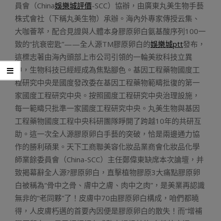
員會（China
娛樂城評價
-SCC）協辦，由廣東丸美生物手藝
株式會社（下稱丸美生物）承辦。海內外專家傳授云集、
大咖薈萃，配合見證與人體本身膠原卵白氨基酸序列100一
致的“抗衰密匙”——全人源TM膠原卵白的
娛樂城ptt
發布，
這標志著由海內頭部上市公司引領的一輪美妝科技立異
中，生物科技已經經成為焦點腳色。基因工程藥物國度工
程研究中央是國度發改委在基因工程藥物範疇批復的第一
家國度工程研究中央。按照國度工程研究中央治理設施，
每一範疇只批準一家國度工程研究中央。丸美生物與基因
工程藥物國度工程中央科研團隊睜開了跨越10年的共研互
助。這一次全人源膠原卵白手藝的突破，恰是兩邊通力協
作的勝利碩果。天下工商聯美容化妝品業商會化妝品化學
師業餘委員會（China-SCC）主任鄭偉東缺席本次論壇，并
致揭幕辭全人源?膠原卵白，直擊植物膠原3大痛點膠原卵
白被稱為“骨中之骨、膚中之膚、肉中之肉”，是美業再認識
無非的“老同夥”了！皮膚中70由膠原卵白構成，咱們都曉
得，人皮膚朽邁的首要內因便是膠原卵白的散失！而“增補