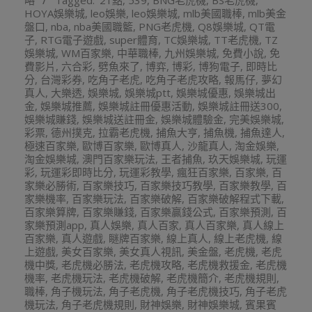
略
Tagged:
21點
,
539
,
BNG老虎機
,
BS老虎機
,
08
HOYA娛樂城
,
leo娛樂
,
leo娛樂城
,
mlb美國職棒
,
mlb美金
盤口
,
nba
,
nba美國職籃
,
PNG老虎機
,
Q8娛樂城
,
QT電
子
,
RTG電子遊戲
,
super體育
,
TC娛樂城
,
TT老虎機
,
TZ
娛樂城
,
WM百家樂
,
中華職棒
,
九州娛樂城
,
免費小說
,
免
費影片
,
六合彩
,
劈魚來了
,
博弈
,
博彩
,
博狗電子
,
即時比
分
,
台灣彩券
,
吃角子老虎
,
吃角子老虎攻略
,
報馬仔
,
夢幻
真人
,
大樂透
,
娛樂城
,
娛樂城ptt
,
娛樂城優惠
,
娛樂城出
金
,
娛樂城推薦
,
娛樂城註冊優惠活動
,
娛樂城註冊送300
,
娛樂城賺錢
,
娛樂城送註冊金
,
娛樂城體驗金
,
完美娛樂城
,
彩票
,
德州撲克
,
拉霸老虎機
,
捕魚大亨
,
捕魚機
,
捕魚達人
,
極速百家樂
,
歐博百家樂
,
歐博真人
,
沙龍真人
,
淘金娛樂
,
淘金娛樂城
,
澳門百家樂玩法
,
王者捕魚
,
玖天娛樂城
,
玩運
彩
,
玩運彩即時比分
,
玩運彩教學
,
瘋狂百家樂
,
百家樂
,
百
家樂必勝術
,
百家樂技巧
,
百家樂技巧教學
,
百家樂教學
,
百
家樂機率
,
百家樂玩法
,
百家樂破解
,
百家樂破解程式下載
,
百家樂算牌
,
百家樂賺錢
,
百家樂贏錢公式
,
百家樂預測
,
百
家樂預測app
,
真人娛樂
,
真人百家
,
真人百家樂
,
真人線上
百家樂
,
真人遊戲
,
瞇牌百家樂
,
線上真人
,
線上老虎機
,
線
上遊戲
,
美女百家樂
,
美女真人視訊
,
美金盤
,
老虎機
,
老虎
機中獎
,
老虎機必勝法
,
老虎機攻略
,
老虎機救援金
,
老虎機
機率
,
老虎機玩法
,
老虎機破解
,
老虎機簡介
,
老虎機規則
,
職棒
,
角子機玩法
,
角子老虎機
,
角子老虎機技巧
,
角子老虎
機玩法
,
角子老虎機規則
,
財神娛樂
,
財神娛樂城
,
賓果賓