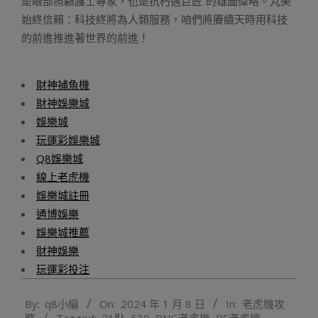
是眼部照顧護士專家，也是抗朽邁巨匠”的雄圖偉略。丸美
始終信賴：科技終將為人類服務，咱們將賡續天時用科技
的前進推進著世界的前進！
財神捕魚機
財神娛樂城
娛樂城
玩運彩娛樂城
Q8娛樂城
線上老虎機
娛樂城註冊
通博娛樂
娛樂城推薦
財神娛樂
玩運彩投注
2024-
By:
q8小編
On:
2024 年 1 月 8 日
In:
老虎機攻
01-