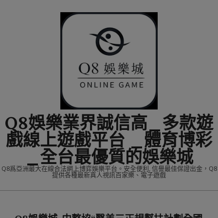
Skip
to
content
Q8娛樂業界誠信高_多款遊
戲線上遊戲平台 _體育博彩
_全台最優質的娛樂城
Q8爲亞洲最大在線合法網上博弈娛樂平台。安全便利, 信譽最佳保證出金，Q8
提供各種最新真人視訊百家樂、電子遊戲
Primary
Navigation