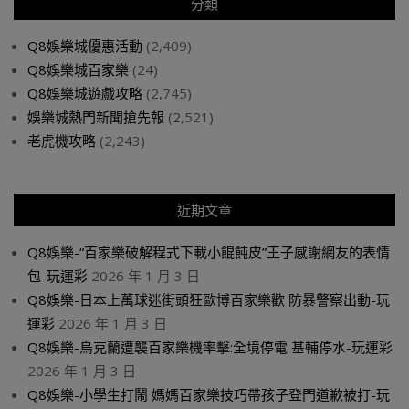
分類
Q8娛樂城優惠活動
(2,409)
Q8娛樂城百家樂
(24)
Q8娛樂城遊戲攻略
(2,745)
娛樂城熱門新聞搶先報
(2,521)
老虎機攻略
(2,243)
近期文章
Q8娛樂-“百家樂破解程式下載小餛飩皮”王子感謝網友的表情
包-玩運彩
2026 年 1 月 3 日
Q8娛樂-日本上萬球迷街頭狂歐博百家樂歡 防暴警察出動-玩
運彩
2026 年 1 月 3 日
Q8娛樂-烏克蘭遭襲百家樂機率擊:全境停電 基輔停水-玩運彩
2026 年 1 月 3 日
Q8娛樂-小學生打鬧 媽媽百家樂技巧帶孩子登門道歉被打-玩