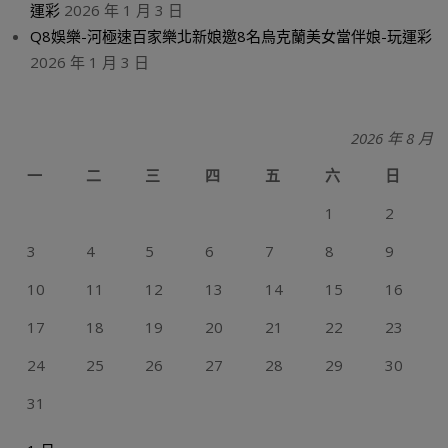
運彩
2026 年 1 月 3 日
Q8娛樂-河極速百家樂北新娘邀8名烏克蘭美女當伴娘-玩運彩
2026 年 1 月 3 日
2026 年 8 月
一
二
三
四
五
六
日
1
2
3
4
5
6
7
8
9
10
11
12
13
14
15
16
17
18
19
20
21
22
23
24
25
26
27
28
29
30
31