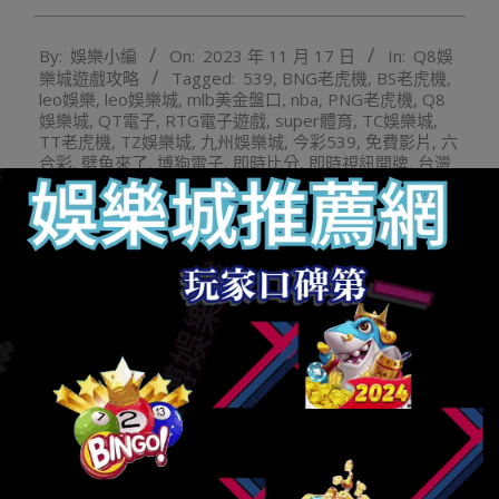
2023-
By:
娛樂小編
On:
2023 年 11 月 17 日
In:
Q8娛
11-
樂城遊戲攻略
Tagged:
539
,
BNG老虎機
,
BS老虎機
,
17
leo娛樂
,
leo娛樂城
,
mlb美金盤口
,
nba
,
PNG老虎機
,
Q8
娛樂城
,
QT電子
,
RTG電子遊戲
,
super體育
,
TC娛樂城
,
TT老虎機
,
TZ娛樂城
,
九州娛樂城
,
今彩539
,
免費影片
,
六
合彩
,
劈魚來了
,
博狗電子
,
即時比分
,
即時視訊開牌
,
台灣
彩券
,
吃角子老虎
,
吃角子老虎攻略
,
報馬仔
,
夢幻真人
,
大
樂透
,
威力彩
,
娛樂城
,
娛樂城優惠
,
娛樂城推薦
,
娛樂城註
冊優惠活動
,
娛樂城註冊送300
,
娛樂城送註冊金
,
娛樂城
體驗金
,
完美娛樂城
,
彩票
,
捕魚大亨
,
捕魚機
,
捕魚遊戲
,
捕
魚達人
,
時時彩
,
極速百家樂
,
歐博APP
,
歐博百家樂
,
歐博
真人
,
沙龍真人
,
淘金娛樂
,
淘金娛樂城
,
澳門百家樂玩法
,
王者捕魚
,
玖天娛樂城
,
玩運彩
,
瘋狂百家樂
,
百家樂
,
百家
樂必勝術
,
百家樂技巧
,
百家樂技巧教學
,
百家樂教學
,
百家
樂機率
,
百家樂玩法
,
百家樂破解
,
百家樂破解程式下載
,
百
家樂算牌
,
百家樂賺錢
,
百家樂贏錢公式
,
百家樂預測
,
百家
樂預測app
,
真人娛樂
,
真人百家
,
真人百家樂
,
真人線上百
家樂
,
真人遊戲
,
瞇牌百家樂
,
線上免費AV影城
,
線上真人
,
線上老虎機
,
線上遊戲
,
美女荷官
,
美女視訊百家樂
,
美金
盤
,
老虎機
,
老虎機中獎
,
老虎機必勝法
,
老虎機攻略
,
老虎
機救援金
,
老虎機機率
,
老虎機玩法
,
老虎機破解
,
老虎機簡