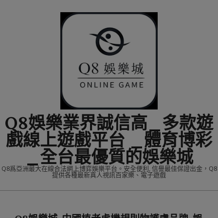
Skip
to
content
Q8娛樂業界誠信高_多款遊
戲線上遊戲平台 _體育博彩
_全台最優質的娛樂城
Q8爲亞洲最大在線合法網上博弈娛樂平台。安全便利, 信譽最佳保證出金，Q8
提供各種最新真人視訊百家樂、電子遊戲
Primary
Navigation