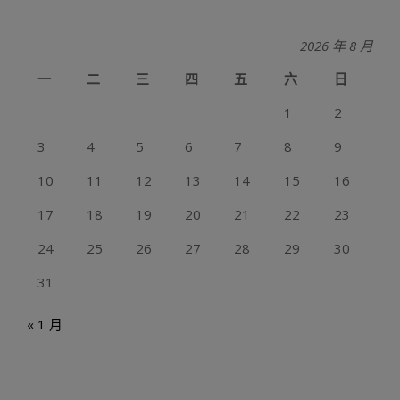
2026 年 8 月
一
二
三
四
五
六
日
1
2
3
4
5
6
7
8
9
10
11
12
13
14
15
16
17
18
19
20
21
22
23
24
25
26
27
28
29
30
31
« 1 月