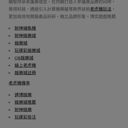
續堅持草本護膚理念，在持續打造人參護膚品牌的同時，
善用科技，通過引入計算機模擬等跨界技術
老虎機玩法
，
更加高效地開展產品科研，樹立品牌形象。博奕遊戲推薦:
財神捕魚機
財神娛樂城
娛樂城
玩運彩娛樂城
Q8娛樂城
線上老虎機
娛樂城註冊
老虎機機率
通博娛樂
娛樂城推薦
財神娛樂
玩運彩投注