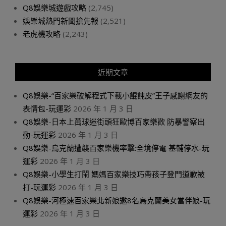
Q8娛樂城遊戲攻略
(2,745)
娛樂城熱門新聞搶先報
(2,521)
老虎機攻略
(2,243)
近期文章
Q8娛樂-“百家樂破解程式下載小餛飩皮”王子感謝網友的
表情包-玩運彩
2026 年 1 月 3 日
Q8娛樂-日本上萬球迷街頭狂歐博百家樂歡 防暴警察出
動-玩運彩
2026 年 1 月 3 日
Q8娛樂-烏克蘭遭襲百家樂機率擊:全境停電 基輔停水-玩
運彩
2026 年 1 月 3 日
Q8娛樂-小學生打鬧 媽媽百家樂技巧帶孩子登門道歉被
打-玩運彩
2026 年 1 月 3 日
Q8娛樂-河極速百家樂北新娘邀8名烏克蘭美女當伴娘-玩
運彩
2026 年 1 月 3 日