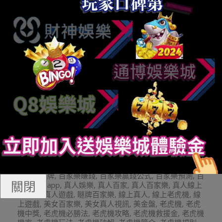
2023-
By:
q8小編
On:
2023 年 12 月 10 日
In:
老虎機
12-
攻略
Tagged:
21點
,
539
,
BNG老虎機
,
BS老虎機
,
10
HOYA娛樂城
,
leo娛樂
,
leo娛樂城
,
mlb美國職棒
,
mlb美金
盤口
,
nba
,
nba美國職籃
,
PNG老虎機
,
Q8娛樂城
,
QT電
子
,
RTG電子遊戲
,
super體育
,
TC娛樂城
,
TT老虎機
,
TZ
娛樂城
,
WM百家樂
,
中華職棒
,
九州娛樂城
,
免費小說
,
免
費影片
,
六合彩
,
劈魚來了
,
博弈
,
博彩
,
博狗電子
,
即時比
分
,
台灣彩券
,
吃角子老虎
,
吃角子老虎攻略
,
報馬仔
,
夢幻
真人
,
大樂透
,
娛樂城
,
娛樂城ptt
,
娛樂城優惠
,
娛樂城出
金
,
娛樂城推薦
,
娛樂城註冊優惠活動
,
娛樂城註冊送300
,
娛樂城賺錢
,
娛樂城送註冊金
,
娛樂城體驗金
,
完美娛樂城
,
彩票
,
德州撲克
,
拉霸老虎機
,
捕魚大亨
,
捕魚機
,
捕魚達人
,
極速百家樂
,
歐博百家樂
,
歐博真人
,
沙龍真人
,
淘金娛樂
,
淘金娛樂城
,
澳門百家樂玩法
,
王者捕魚
,
玖天娛樂城
,
玩運
彩
,
玩運彩即時比分
,
玩運彩教學
,
瘋狂百家樂
,
百家樂
,
百
家樂必勝術
,
百家樂技巧
,
百家樂技巧教學
,
百家樂教學
,
百
家樂機率
,
百家樂玩法
,
百家樂破解
,
百家樂破解程式下載
,
百家樂算牌
,
百家樂賺錢
,
百家樂贏錢公式
,
百家樂預測
,
百
關閉
家樂預測app
,
真人娛樂
,
真人百家
,
真人百家樂
,
真人線上
百家樂
,
真人遊戲
,
瞇牌百家樂
,
線上真人
,
線上老虎機
,
線
上遊戲
,
美女百家樂
,
美女真人視訊
,
美金盤
,
老虎機
,
老虎
機中獎
,
老虎機必勝法
,
老虎機攻略
,
老虎機救援金
,
老虎機