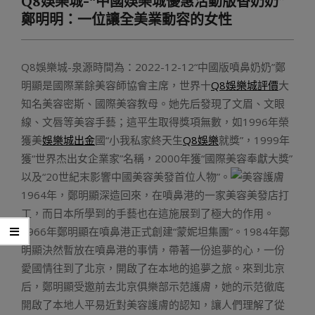
Q8娛樂城-“中國娛樂城優惠活動版香奶奶”
Menu
鄭明明：一位讓全美業動容的女性
Q8娛樂城-泉源時間為：2022-12-12“中國版噴鼻奶奶”鄭
明顯是國際業餘美容師協會主席，世界十
Q8娛樂城評價
大
知名美容密斯、國際美容教母。她先后發現了文眉、文眼
線、文唇等美容手藝；這平生取得獎項無數，如1996年榮
獲美
娛樂城出金
國“小我私家終天生
Q8娛樂
就獎”，1999年
獲“世界杰出女企業家”名稱，2000年獲“國際美容奉獻大獎”
以及“20世紀末影響中國美容美發首位人物”。
1964年，鄭明顯深造回來，在噴鼻港的一家美容美發店打
工，而日本所學到的手藝也在這施展到了極大的作用。
1966年鄭明顯在噴鼻港正式創建“蒙妮坦集團”。1984年鄭
明顯決然暫放在噴鼻港的事情，帶著一份追夢的心，一份
愛國情往到了北京，開啟了在本地的追夢之旅。來到北京
后，鄭明顯受邀前去北京俱樂部示范護膚，她的示范徹底
開啟了本地人平易近對美容護膚的認知，讓人們理解了從