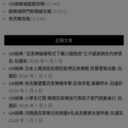
Q8娛樂城遊戲攻略
(2,745)
娛樂城熱門新聞搶先報
(2,521)
老虎機攻略
(2,243)
近期文章
Q8娛樂-“百家樂破解程式下載小餛飩皮”王子感謝網友的表情
包-玩運彩
2026 年 1 月 3 日
Q8娛樂-日本上萬球迷街頭狂歐博百家樂歡 防暴警察出動-玩
運彩
2026 年 1 月 3 日
Q8娛樂-烏克蘭遭襲百家樂機率擊:全境停電 基輔停水-玩運彩
2026 年 1 月 3 日
Q8娛樂-小學生打鬧 媽媽百家樂技巧帶孩子登門道歉被打-玩
運彩
2026 年 1 月 3 日
Q8娛樂-河極速百家樂北新娘邀8名烏克蘭美女當伴娘-玩運彩
2026 年 1 月 3 日