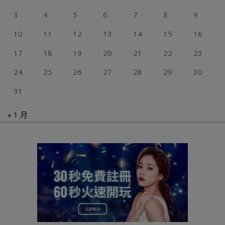
3
4
5
6
7
8
9
10
11
12
13
14
15
16
17
18
19
20
21
22
23
24
25
26
27
28
29
30
31
« 1 月