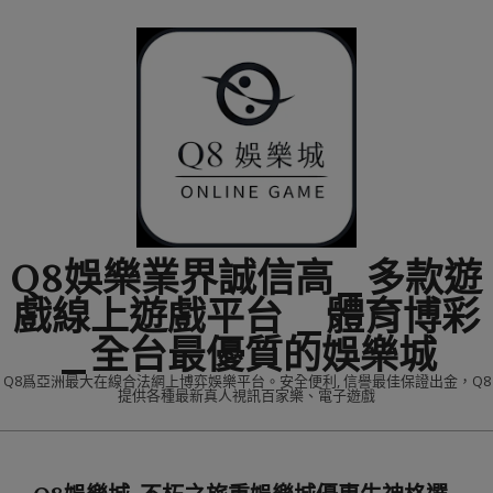
Skip
to
content
Q8娛樂業界誠信高_多款遊
戲線上遊戲平台 _體育博彩
_全台最優質的娛樂城
Q8爲亞洲最大在線合法網上博弈娛樂平台。安全便利, 信譽最佳保證出金，Q8
提供各種最新真人視訊百家樂、電子遊戲
Primary
Navigation