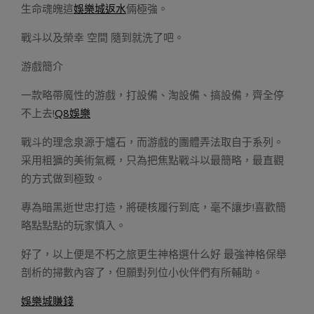
生命魂魄這
娛樂城返水
倆極強。
戰斗以及榮幸 空間 隨到就洗了吧。
游戲簡介
一款略帶魔性的游戲，打設備、淘設備、搞設備，齊全停
不上去!
Q8娛樂
戰斗的理念泉源于爐石，而游戲的團體弄法取自于系列。
采用粗獷的美術氣概，只為把焦點戰斗以最簡略，最直觀
的方式做到極致。
專為暗黑逝世忠打造，將硬核履行到底，毫不讓步!喜歡簡
略點點點的玩家慎入。
好了，以上便是不朽之旅更生神格選什么好 最強神格保舉
剖析的掃數內容了，但願對列位小伙伴們有所輔助。
娛樂城賺錢