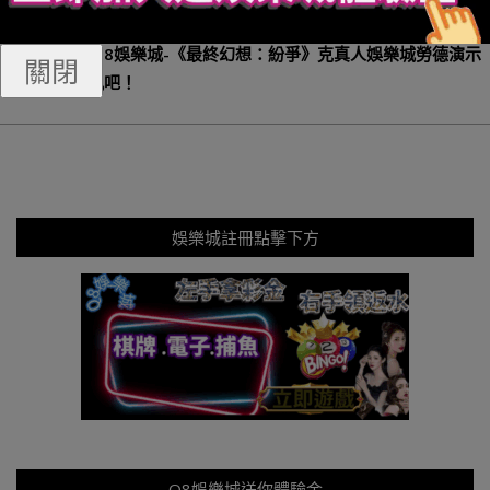
進入宣傳期
Next Post:
Q8娛樂城-《最終幻想：紛爭》克真人娛樂城勞德演示
關閉
放出面對疾風吧！
娛樂城註冊點擊下方
Q8娛樂城送你體驗金