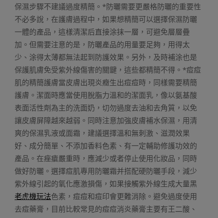
保濕步驟不建議過度精簡。*防曬需要更嚴格防曬的重要性
不必多說，在護膚過程中，如果想精簡可以選擇保濕防曬
一體的產品，這樣清潔后直接涂抹一層，可避免層層疊
加。但需要注意的是，防曬產品的用量要足夠，用得太
少、涂得太薄都無法起到防護效果。另外，及時補涂也是
保護肌膚免受紫外線傷害的關鍵，這些都精簡不得。*痘痘
肌的精簡護膚當皮膚出現炎癥生出痘痘時，同樣需要精簡
護膚。潔面時應當使用脫脂力溫和的潔面乳，像以氨基酸
表面活性劑為主的洗面奶，切勿過度去油和去角質，以免
讓皮膚屏障越來越弱。同時注意加強皮膚補水保濕，用清
爽的保濕乳液或面霜，建議選擇溫和無刺激、滋潤效果
好、成分簡單、不添加香料色素、有一定輔助修護功效的
產品。在痤瘡嚴重時，應減少或者停止使用化妝品，同時
做好防曬。選擇痘肌專用防曬霜并搭配硬防曬手段，減少
紫外線引起的氧化應激損傷，如果接觸紫外線生成大量黑
老虎機玩法
色素，痘痘和痘印會更難消除。避免過度使用
去痘藥膏，目前比較常見的痘痘消炎藥膏主要有王二酸、