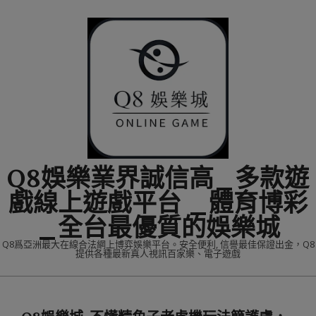
Skip
to
content
Q8娛樂業界誠信高_多款遊
戲線上遊戲平台 _體育博彩
_全台最優質的娛樂城
Q8爲亞洲最大在線合法網上博弈娛樂平台。安全便利, 信譽最佳保證出金，Q8
提供各種最新真人視訊百家樂、電子遊戲
Primary
Navigation