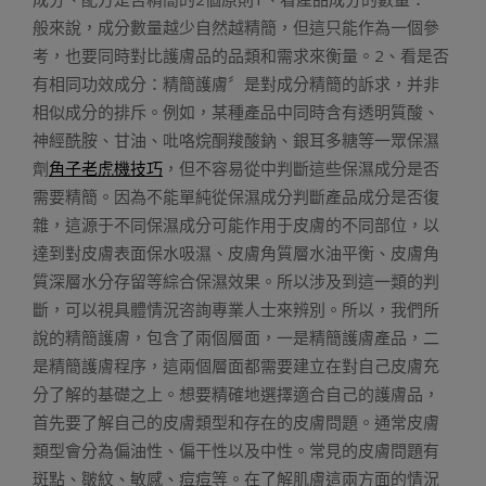
般來說，成分數量越少自然越精簡，但這只能作為一個參
考，也要同時對比護膚品的品類和需求來衡量。2、看是否
有相同功效成分：精簡護膚〞是對成分精簡的訴求，并非
相似成分的排斥。例如，某種產品中同時含有透明質酸、
神經酰胺、甘油、吡咯烷酮羧酸鈉、銀耳多糖等一眾保濕
劑
角子老虎機技巧
，但不容易從中判斷這些保濕成分是否
需要精簡。因為不能單純從保濕成分判斷產品成分是否復
雜，這源于不同保濕成分可能作用于皮膚的不同部位，以
達到對皮膚表面保水吸濕、皮膚角質層水油平衡、皮膚角
質深層水分存留等綜合保濕效果。所以涉及到這一類的判
斷，可以視具體情況咨詢專業人士來辨別。所以，我們所
說的精簡護膚，包含了兩個層面，一是精簡護膚產品，二
是精簡護膚程序，這兩個層面都需要建立在對自己皮膚充
分了解的基礎之上。想要精確地選擇適合自己的護膚品，
首先要了解自己的皮膚類型和存在的皮膚問題。通常皮膚
類型會分為偏油性、偏干性以及中性。常見的皮膚問題有
斑點、皺紋、敏感、痘痘等。在了解肌膚這兩方面的情況