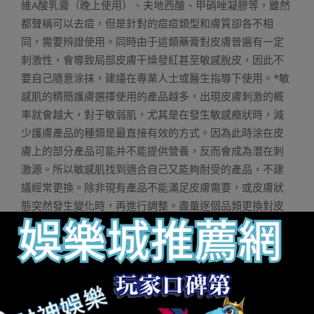
維A酸乳膏（晚上使用）、夫地西酸、甲硝唑凝膠等，雖然
都聲稱可以去痘，但是針對的痘痘類型和膚質卻各不相
同，需要辨證使用。同時由于這類藥膏對皮膚普遍有一定
刺激性，會導致局部皮膚干燥發紅甚至敏感脫皮，因此不
要自己隨意涂抹，建議在專業人士或醫生指導下使用。*敏
感肌的精簡護膚選擇使用的產品越多，出現皮膚刺激的概
率就會越大，對于敏弱肌，尤其是在發生敏感癥狀時，減
少護膚產品的種類是最直接有效的方式。因為此時涂在皮
膚上的部分產品可能并不能提供營養，反而會成為潛在刺
激源。所以敏感肌找到適合自己又能夠耐受的產品，不建
議經常更換。除非現有產品不能滿足皮膚需要，或皮膚狀
態突然發生變化時，再進行調整。盡量逐個品類更換對皮
膚刺激更小，出現不適也可以迅速找到問題源頭。敏感肌
選擇護膚品在精不在多。要盡可能挑選成分配方簡單而非
高濃度功效型產品。比如之前大火的早C晚A組合，無論是
高濃度維C還是A醇，對皮膚的刺激性都不小，敏感肌很難
耐受。所以日常基礎護膚要以溫和取勝。最簡單的方法就