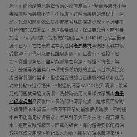
后，再開始給自己選擇合適的護膚產品。*精簡護膚非不重
視護膚精簡護膚不等于不護膚。在精簡護膚的流程里，清
潔、保濕和防曬依舊是不能被省略的關鍵步驟。不過要提
升他們的完成質量，即清潔要溫和、保濕要充分、防曬要
加強。*可以嘗試一瓶多效的護膚品ALLINONE化妝品最早
源于日本，在忙碌的職場女性與
老虎機機率
媽媽人群中很
受歡迎，不僅可以簡化護膚步驟，而且省時、省錢、省
力。從護膚角度，盡可能選擇在保濕、修護、抗老、煥
活、舒緩等方面具有一種或多種功效的產品，基本滿足皮
膚日常養護的需求，但也需要根據自己護膚的需求和產品
功效特點來進行選擇。*對過度清潔SAYNO說到清潔，最常
見的問題就是過度清潔，洗臉時使用大量卸妝潔面產
角子
老虎機規則
品反復地、長時間地清潔皮膚，這樣反而會對
皮膚屏障產生損傷。*保濕不是單純補水很多時候，單純補
水并不能滿足皮膚需求。尤其對于大干皮來說，需要保濕
水＋透明質酸類精華＋面霜的組合，有的還需要搭配精油
類來修護皮脂膜，強化鎖水功效。所以對缺水肌膚來說，