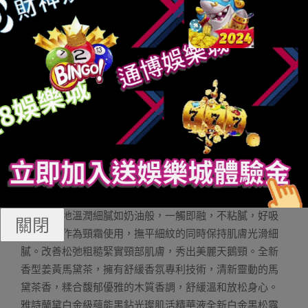
是看化妝品標識上是否有適合敏感肌膚字樣。或者已經明
確在敏感性皮膚人群中進行過臨床測試且結果非常安全
的，用起來更放心。精簡護膚是一種選擇，可以從流程、
種類、成分等方面進行，但也要根據需求來進行，務必不
要為了精簡而精簡，追逐自己沒有搞清楚的精簡，也可能
成為明日的繁雜。最終屬于肌膚健康的，還是日復一日的
堅持和不被繁華亂眼的定力。KUYURA可悠然奢寵美肌緊
致身體霜身體肌膚和臉部肌膚一樣，也會因熬夜、壓力、
污染等變得松弛、暗淡無光，奢寵美肌緊致身體霜，特別
添加高能美肌成分-A醇，擊退肌膚松垮毛糙，幫助柔滑紋
理，提升肌膚緊致彈性。擁有面護精華成分三重發酵精
粹，幫助修護肌膚屏障，強韌肌底，讓身體肌膚奢享緊致
彈潤。質地溫潤細膩如奶油般，一觸即融，不粘膩，好吸
關閉
收，亦可作為頸霜使用，撫平細紋的同時保持肌膚光滑細
膩。改善松弛粗糙緊實頸部肌膚，秀出美麗天鵝頸。全新
香型姜黃馬黛茶，擁有舒緩香氛專利技術，清新靈動的馬
黛茶香，糅合馥郁優雅的木質香調，舒緩溫和放松身心。
雅詩蘭黛白金級蘊能黑鉆光璨肌活精華液全新白金黑松露