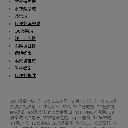
財神捕魚機
財神娛樂城
娛樂城
玩運彩娛樂城
Q8娛樂城
線上老虎機
娛樂城註冊
通博娛樂
娛樂城推薦
財神娛樂
玩運彩投注
2023-
By:
娛樂小編
On:
2023 年 12 月 15 日
In:
Q8娛
12-
樂城遊戲攻略
Tagged:
539
,
BNG老虎機
,
BS老虎機
,
15
leo娛樂
,
leo娛樂城
,
mlb美金盤口
,
nba
,
PNG老虎機
,
Q8
娛樂城
,
QT電子
,
RTG電子遊戲
,
super體育
,
TC娛樂城
,
TT老虎機
,
TZ娛樂城
,
九州娛樂城
,
今彩539
,
免費影片
,
六