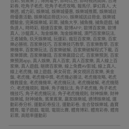
合彩
,
劈魚來了
,
博狗電子
,
即時比分
,
即時視訊開牌
,
台灣
彩券
,
吃角子老虎
,
吃角子老虎攻略
,
報馬仔
,
夢幻真人
,
大
樂透
,
威力彩
,
娛樂城
,
娛樂城優惠
,
娛樂城推薦
,
娛樂城註
冊優惠活動
,
娛樂城註冊送300
,
娛樂城送註冊金
,
娛樂城
體驗金
,
完美娛樂城
,
彩票
,
捕魚大亨
,
捕魚機
,
捕魚遊戲
,
捕
魚達人
,
時時彩
,
極速百家樂
,
歐博APP
,
歐博百家樂
,
歐博
真人
,
沙龍真人
,
淘金娛樂
,
淘金娛樂城
,
澳門百家樂玩法
,
王者捕魚
,
玖天娛樂城
,
玩運彩
,
瘋狂百家樂
,
百家樂
,
百家
樂必勝術
,
百家樂技巧
,
百家樂技巧教學
,
百家樂教學
,
百家
樂機率
,
百家樂玩法
,
百家樂破解
,
百家樂破解程式下載
,
百
家樂算牌
,
百家樂賺錢
,
百家樂贏錢公式
,
百家樂預測
,
百家
樂預測app
,
真人娛樂
,
真人百家
,
真人百家樂
,
真人線上百
家樂
,
真人遊戲
,
瞇牌百家樂
,
線上免費AV影城
,
線上真人
,
線上老虎機
,
線上遊戲
,
美女荷官
,
美女視訊百家樂
,
美金
盤
,
老虎機
,
老虎機中獎
,
老虎機必勝法
,
老虎機攻略
,
老虎
機救援金
,
老虎機機率
,
老虎機玩法
,
老虎機破解
,
老虎機簡
介
,
老虎機規則
,
職棒
,
角子機玩法
,
角子老虎機
,
角子老虎
機技巧
,
角子老虎機玩法
,
角子老虎機規則
,
財神娛樂
,
財神
娛樂城
,
財神捕魚
,
賓果賓果
,
贏家娛樂城
,
通博娛樂城
,
運
動彩券分析
,
運動彩券投注
,
運動彩卷
,
金合發娛樂城
,
鑫寶
體育
,
電子遊戲
,
電競
,
電競比賽
,
體育博彩
,
體育彩券
,
體育
彩票
,
高賠率運動彩