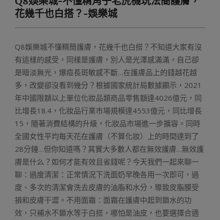
Q8娛樂城-不懂精角子老虎機玩法簡護膚，
Menu
花幾千也白搭？-娛樂城
Q8娛樂城不懂精簡護膚，花幾千也白搭？不知道大家有沒
有這樣的感受，同樣是護膚，別人是光澤感滿滿，自己卻
是暗淡無光，爆痘長斑敏感不斷…在護膚品上的錢越花越
多，改變卻沒看到幾分？根據國家統計局數據顯示，2021
年中國限額以上單位化妝品類商品零售額達4026億元，同
比增長18.4，化妝品行業市場規模達4553億元，同比增長
15，隨著消費結構的升級，化妝品市場進一步擴容。同時
全國女性平均每天花在護膚（不算化妝）上的時間達到了
28分鐘…但你知道嗎？其實大多數人都在無效護膚…無效護
膚是什么？如何才能有效且省錢呢？今天我們一起來聊一
聊：過度清潔：正常情況下洗面奶早晚各用一次即可，過
度、多次的清潔會洗去皮膚的油脂和水分，導致皮脂膜受
損和皮膚干澀。不用面霜：面霜在護膚中起到鎖水的功
效，只補水不鎖水等于白搭，哪怕是油皮，也要選擇合適