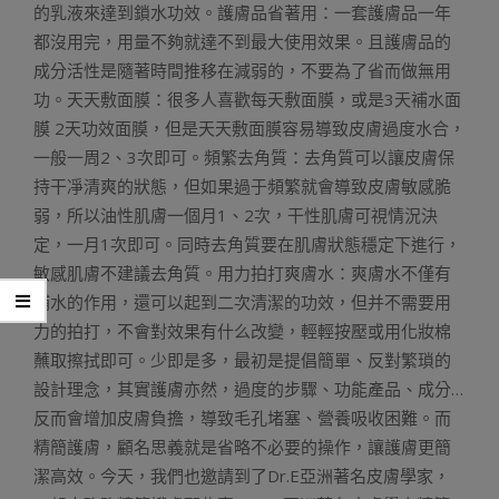
的乳液來達到鎖水功效。護膚品省著用：一套護膚品一年
都沒用完，用量不夠就達不到最大使用效果。且護膚品的
成分活性是隨著時間推移在減弱的，不要為了省而做無用
功。天天敷面膜：很多人喜歡每天敷面膜，或是3天補水面
膜 2天功效面膜，但是天天敷面膜容易導致皮膚過度水合，
一般一周2、3次即可。頻繁去角質：去角質可以讓皮膚保
持干凈清爽的狀態，但如果過于頻繁就會導致皮膚敏感脆
弱，所以油性肌膚一個月1、2次，干性肌膚可視情況決
定，一月1次即可。同時去角質要在肌膚狀態穩定下進行，
敏感肌膚不建議去角質。用力拍打爽膚水：爽膚水不僅有
補水的作用，還可以起到二次清潔的功效，但并不需要用
力的拍打，不會對效果有什么改變，輕輕按壓或用化妝棉
蘸取擦拭即可。少即是多，最初是提倡簡單、反對繁瑣的
設計理念，其實護膚亦然，過度的步驟、功能產品、成分…
反而會增加皮膚負擔，導致毛孔堵塞、營養吸收困難。而
精簡護膚，顧名思義就是省略不必要的操作，讓護膚更簡
潔高效。今天，我們也邀請到了Dr.E亞洲著名皮膚學家，