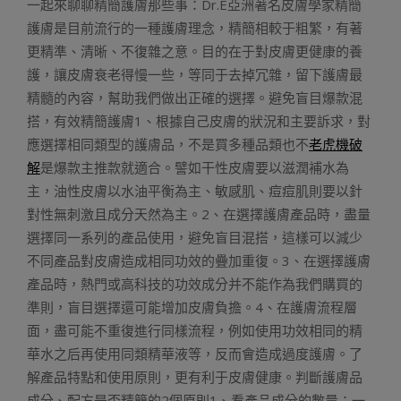
一起來聊聊精簡護膚那些事：Dr.E亞洲著名皮膚學家精簡
護膚是目前流行的一種護膚理念，精簡相較于粗繁，有著
更精準、清晰、不復雜之意。目的在于對皮膚更健康的養
護，讓皮膚衰老得慢一些，等同于去掉冗雜，留下護膚最
精髓的內容，幫助我們做出正確的選擇。避免盲目爆款混
搭，有效精簡護膚1、根據自己皮膚的狀況和主要訴求，對
應選擇相同類型的護膚品，不是買多種品類也不
老虎機破
解
是爆款主推款就適合。譬如干性皮膚要以滋潤補水為
主，油性皮膚以水油平衡為主、敏感肌、痘痘肌則要以針
對性無刺激且成分天然為主。2、在選擇護膚產品時，盡量
選擇同一系列的產品使用，避免盲目混搭，這樣可以減少
不同產品對皮膚造成相同功效的疊加重復。3、在選擇護膚
產品時，熱門或高科技的功效成分并不能作為我們購買的
準則，盲目選擇還可能增加皮膚負擔。4、在護膚流程層
面，盡可能不重復進行同樣流程，例如使用功效相同的精
華水之后再使用同類精華液等，反而會造成過度護膚。了
解產品特點和使用原則，更有利于皮膚健康。判斷護膚品
成分、配方是否精簡的2個原則1、看產品成分的數量：一