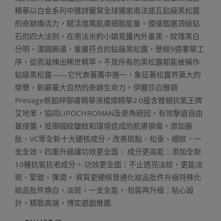
精華以白金系列中雅詩蘭黛全球獨家南法諾瓦鉆級黑松露
的奇跡煥活力，賦活億萬肌膚細胞能量。遵循甄選頂級鉆
石的四大法則，在南法米約小鎮覓獲內外墨黑、紋理黑白
分明、渾圓飽滿、重量符合的鉆級黑松露，歷經9道奢華工
序，從而凝煉出稀世精萃。不是所有的黑松露都能被稱作
鉆級黑松露——它代表著萬中選一，象征著松露界莫大的
榮譽，彰顯著大自然的奇跡生命力。伊麗莎白雅頓
Prevage新鉑粹御膚精華液橘燦精華2.0蘊含雅頓抗氧王牌
艾地苯，協同LIPOCHROMAN及麥角硫因，有效擊退自由
基侵襲，抵御細紋皺紋和環境造成的肌膚損傷。添加勝
肽、VC等全新十大硬核成分，改善斑點、松垂、細紋，一
支全效。四重升級讓功效更全面：·成分更高能：添加全新
10種抗氧抗老成分。·功效更全面：不止透亮淡紋，更能淡
斑、緊致、彈潤。·資質更硬核普通化妝品批件升級特殊化
妝品批件煥白、淡斑，一支全能。·包裝再升級：貼心設
計，精致高端。博奕遊戲推薦: