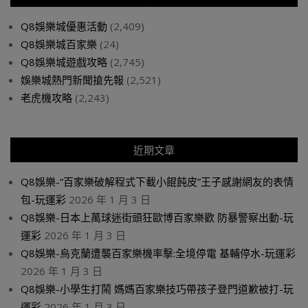
Q8娛樂城優惠活動
(2,409)
Q8娛樂城百家樂
(24)
Q8娛樂城遊戲攻略
(2,745)
娛樂城熱門新聞搶先報
(2,521)
老虎機攻略
(2,243)
近期文章
Q8娛樂-“百家樂破解程式下載小餛飩皮”王子感謝網友的表情
包-玩運彩
2026 年 1 月 3 日
Q8娛樂-日本上萬球迷街頭狂歐博百家樂歡 防暴警察出動-玩
運彩
2026 年 1 月 3 日
Q8娛樂-烏克蘭遭襲百家樂機率擊:全境停電 基輔停水-玩運彩
2026 年 1 月 3 日
Q8娛樂-小學生打鬧 媽媽百家樂技巧帶孩子登門道歉被打-玩
運彩
2026 年 1 月 3 日