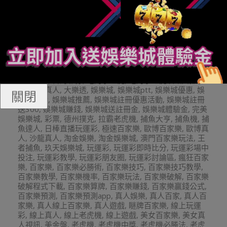
2023-
By:
娛樂小編
On:
2023 年 11 月 10 日
In:
娛樂
11-
城熱門新聞搶先報
Tagged:
21點
,
539
,
BNG老虎機
,
10
BS老虎機
,
HOYA娛樂城
,
leo娛樂
,
leo娛樂城
,
mlb美國職
棒
,
mlb美金盤口
,
nba
,
nba美國職籃
,
PNG老虎機
,
Q8娛樂
城
,
QT電子
,
RTG電子遊戲
,
super體育
,
TC娛樂城
,
TT老
虎機
,
TZ娛樂城
,
WM百家樂
,
中華職棒
,
九州娛樂城
,
免費
小說
,
免費影片
,
六合彩
,
劈魚來了
,
博弈
,
博彩
,
博狗電子
,
即時比分
,
台灣彩券
,
吃角子老虎
,
吃角子老虎攻略
,
報馬
仔
,
夢幻真人
,
大樂透
,
娛樂城
,
娛樂城ptt
,
娛樂城優惠
,
娛
關閉
樂城出金
,
娛樂城推薦
,
娛樂城註冊優惠活動
,
娛樂城註冊
送300
,
娛樂城賺錢
,
娛樂城送註冊金
,
娛樂城體驗金
,
完美
娛樂城
,
彩票
,
德州撲克
,
拉霸老虎機
,
捕魚大亨
,
捕魚機
,
捕
魚達人
,
日棒直播玩運彩
,
極速百家樂
,
歐博百家樂
,
歐博真
人
,
沙龍真人
,
淘金娛樂
,
淘金娛樂城
,
澳門百家樂玩法
,
王
者捕魚
,
玖天娛樂城
,
玩運彩
,
玩運彩即時比分
,
玩運彩場中
投注
,
玩運彩教學
,
玩運彩朋友圈
,
玩運彩討論區
,
瘋狂百家
樂
,
百家樂
,
百家樂必勝術
,
百家樂技巧
,
百家樂技巧教學
,
百家樂教學
,
百家樂機率
,
百家樂玩法
,
百家樂破解
,
百家樂
破解程式下載
,
百家樂算牌
,
百家樂賺錢
,
百家樂贏錢公式
,
百家樂預測
,
百家樂預測app
,
真人娛樂
,
真人百家
,
真人百
家樂
,
真人線上百家樂
,
真人遊戲
,
瞇牌百家樂
,
線上玩運
彩
,
線上真人
,
線上老虎機
,
線上遊戲
,
美女百家樂
,
美女真
人視訊
,
美金盤
,
老虎機
,
老虎機中獎
,
老虎機必勝法
,
老虎