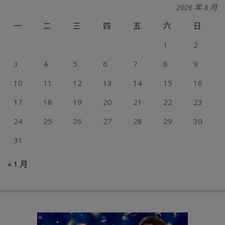
2026 年 8 月
一
二
三
四
五
六
日
1
2
3
4
5
6
7
8
9
10
11
12
13
14
15
16
17
18
19
20
21
22
23
24
25
26
27
28
29
30
31
« 1 月