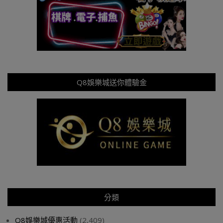
Q8娛樂城送你體驗金
分類
Q8娛樂城優惠活動
(2,409)