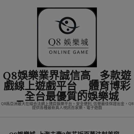
Skip
to
content
Q8娛樂業界誠信高_多款遊
戲線上遊戲平台 _體育博彩
_全台最優質的娛樂城
Q8爲亞洲最大在線合法網上博弈娛樂平台。安全便利, 信譽最佳保證出金，Q8
提供各種最新真人視訊百家樂、電子遊戲
Primary
Navigation