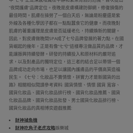
“夜間護膚”品牌定位。夜晚是皮膚構建防御網，修復損傷的
最佳時間。肌膚在操勞了一個白天后，無論是粉塵還是紫
外線及各種化學因子都在一點點蠶食它的健康。而夜晚對
肌膚的著重護理是皮膚是否延緩老化，持續煥新的關鍵。
因此，對皮膚做晚間SPA成了七兮品牌發展的著力點。在國
貨崛起的幾年，正是有像“七兮”這樣專注做品質的品牌，才
能讓振興持續發酵。研發的持續投入和原材料的嚴苛追
求，以及對產品的獨特定位，這三者的結合足以帶領一個
品牌成功走向市場，也足以讓國內護膚品的平價高質造福
民生。《七兮：化妝品不賣情懷，拼實力才是新國貨的出
路》相關相似閱讀參考資料: 國貨情懷、情懷 國貨 寬容、
國貨化妝品、國貨化妝品排行榜、國貨化妝品推薦、國貨
化妝品品牌、國貨化妝品批發、男士國貨化妝品排行榜、
國貨化妝品的真相博奕遊戲推薦:
財神捕魚機
財神
吃角子老虎攻略
娛樂城