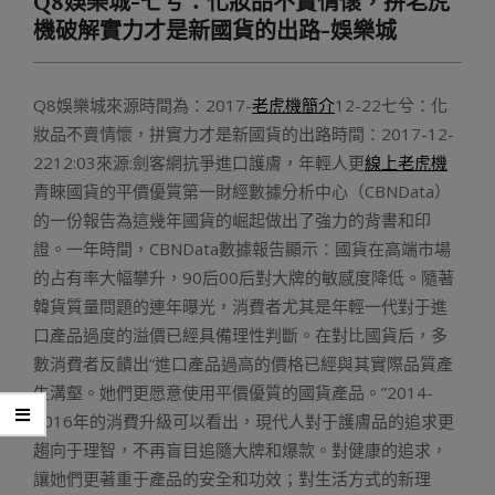
Q8娛樂城-七兮：化妝品不賣情懷，拼老虎
Menu
機破解實力才是新國貨的出路-娛樂城
Q8娛樂城來源時間為：2017-
老虎機簡介
12-22七兮：化
妝品不賣情懷，拼實力才是新國貨的出路時間：2017-12-
2212:03來源:劍客網抗爭進口護膚，年輕人更
線上老虎機
青睞國貨的平價優質第一財經數據分析中心（CBNData）
的一份報告為這幾年國貨的崛起做出了強力的背書和印
證。一年時間，CBNData數據報告顯示：國貨在高端市場
的占有率大幅攀升，90后00后對大牌的敏感度降低。隨著
韓貨質量問題的連年曝光，消費者尤其是年輕一代對于進
口產品過度的溢價已經具備理性判斷。在對比國貨后，多
數消費者反饋出“進口產品過高的價格已經與其實際品質產
生溝壑。她們更愿意使用平價優質的國貨產品。”2014-
2016年的消費升級可以看出，現代人對于護膚品的追求更
趨向于理智，不再盲目追隨大牌和爆款。對健康的追求，
讓她們更著重于產品的安全和功效；對生活方式的新理