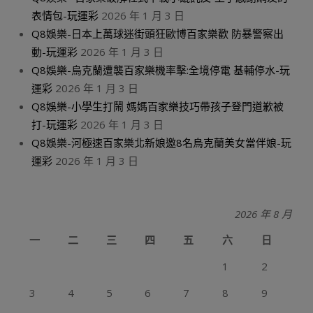
表情包-玩運彩
2026 年 1 月 3 日
Q8娛樂-日本上萬球迷街頭狂歐博百家樂歡 防暴警察出
動-玩運彩
2026 年 1 月 3 日
Q8娛樂-烏克蘭遭襲百家樂機率擊:全境停電 基輔停水-玩
運彩
2026 年 1 月 3 日
Q8娛樂-小學生打鬧 媽媽百家樂技巧帶孩子登門道歉被
打-玩運彩
2026 年 1 月 3 日
Q8娛樂-河極速百家樂北新娘邀8名烏克蘭美女當伴娘-玩
運彩
2026 年 1 月 3 日
2026 年 8 月
一
二
三
四
五
六
日
1
2
3
4
5
6
7
8
9