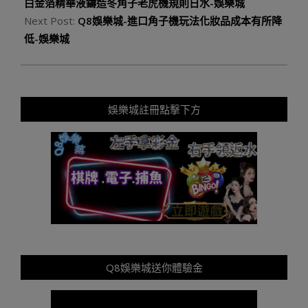
白金箔精華液鑄造冬角子老虎機規則日水-娛樂城
Next Post:
Q8娛樂城-進口角子機玩法化妝品成本有所降
低-娛樂城
娛樂城註冊點擊下方
Q8娛樂城送你體驗金