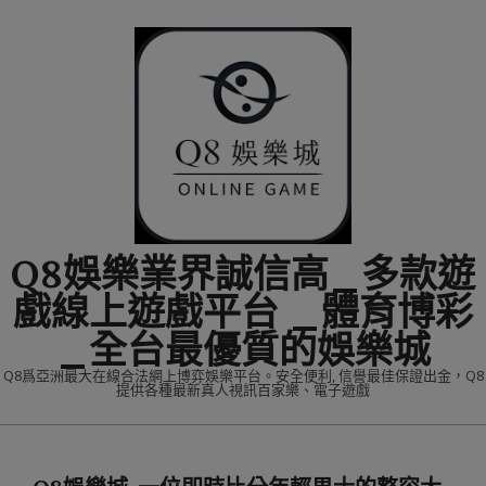
Skip
to
content
Q8娛樂業界誠信高_多款遊
戲線上遊戲平台 _體育博彩
_全台最優質的娛樂城
Q8爲亞洲最大在線合法網上博弈娛樂平台。安全便利, 信譽最佳保證出金，Q8
提供各種最新真人視訊百家樂、電子遊戲
Primary
Navigation