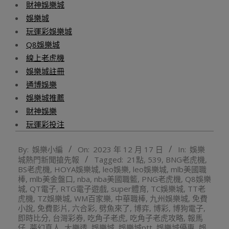
財神娛樂城
娛樂城
玩運彩娛樂城
Q8娛樂城
線上老虎機
娛樂城註冊
通博娛樂
娛樂城推薦
財神娛樂
玩運彩投注
2023-
By:
娛樂小編
On:
2023 年 12 月 17 日
In:
娛樂
12-
城熱門新聞搶先報
Tagged:
21點
,
539
,
BNG老虎機
,
17
BS老虎機
,
HOYA娛樂城
,
leo娛樂
,
leo娛樂城
,
mlb美國職
棒
,
mlb美金盤口
,
nba
,
nba美國職籃
,
PNG老虎機
,
Q8娛樂
城
,
QT電子
,
RTG電子遊戲
,
super體育
,
TC娛樂城
,
TT老
虎機
,
TZ娛樂城
,
WM百家樂
,
中華職棒
,
九州娛樂城
,
免費
小說
,
免費影片
,
六合彩
,
劈魚來了
,
博弈
,
博彩
,
博狗電子
,
即時比分
,
台灣彩券
,
吃角子老虎
,
吃角子老虎攻略
,
報馬
仔
,
夢幻真人
,
大樂透
,
娛樂城
,
娛樂城ptt
,
娛樂城優惠
,
娛