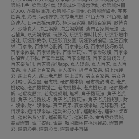
樂城出金
,
娛樂城推薦
,
娛樂城註冊優惠活動
,
娛樂城註冊
送300
,
娛樂城賺錢
,
娛樂城送註冊金
,
娛樂城體驗金
,
完美
娛樂城
,
彩票
,
德州撲克
,
拉霸老虎機
,
捕魚大亨
,
捕魚機
,
捕
魚達人
,
日棒直播玩運彩
,
極速百家樂
,
歐博百家樂
,
歐博真
人
,
沙龍真人
,
淘金娛樂
,
淘金娛樂城
,
澳門百家樂玩法
,
王
者捕魚
,
玖天娛樂城
,
玩運彩
,
玩運彩即時比分
,
玩運彩場中
投注
,
玩運彩教學
,
玩運彩朋友圈
,
玩運彩討論區
,
瘋狂百家
樂
,
百家樂
,
百家樂必勝術
,
百家樂技巧
,
百家樂技巧教學
,
百家樂教學
,
百家樂機率
,
百家樂玩法
,
百家樂破解
,
百家樂
破解程式下載
,
百家樂算牌
,
百家樂賺錢
,
百家樂贏錢公式
,
百家樂預測
,
百家樂預測app
,
真人娛樂
,
真人百家
,
真人百
家樂
,
真人線上百家樂
,
真人遊戲
,
瞇牌百家樂
,
線上玩運
彩
,
線上真人
,
線上老虎機
,
線上遊戲
,
美女百家樂
,
美女真
人視訊
,
美金盤
,
老虎機
,
老虎機中獎
,
老虎機必勝法
,
老虎
機攻略
,
老虎機救援金
,
老虎機機率
,
老虎機玩法
,
老虎機破
解
,
老虎機簡介
,
老虎機規則
,
職棒
,
角子機玩法
,
角子老虎
機
,
角子老虎機技巧
,
角子老虎機玩法
,
角子老虎機規則
,
財
神娛樂
,
財神娛樂城
,
賓果賓果
,
贏家娛樂城
,
足球聯賽
,
通
博娛樂
,
通博娛樂城
,
運動彩券分析
,
運動彩卷
,
運彩中獎查
詢
,
運彩免費分析
,
運彩報馬仔
,
運彩直播
,
金合發娛樂城
,
鑫寶體育
,
電子遊戲
,
電競
,
韓國職棒直播玩運彩
,
體育博
彩
,
體育彩券
,
體育彩票
,
體育賽事直播