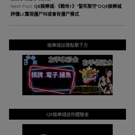
Next Post:
Q8娛樂城-《戰地1》“誓死堅守”DQ8娛樂城
評價LC驚現僵尸叫或會有僵尸模式
娛樂城註冊點擊下方
Q8娛樂城送你體驗金