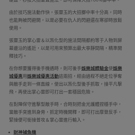
由於技巧施法動作快，張靈玉的大招擲中率十分高，同時
也能夠被閃避開，以是必要在仇人的閃避還在寒卻時放鬆
使用。
張靈玉的掌心雷＆以炁化型的施法間隔都約等于人物到屏
幕邊沿的遙近，以是可用來預算出最大寧靜間隔，精準開
釋技巧。
在你想要獲得後手機遇時，則可後手
娛樂城體驗金
使
娛樂
城優惠
用
娛樂城優惠活動
這兩招，經由過程不絕走位爭奪
與敵手走到一條直線，使出以炁化型後手抓取，接平凡擊
飛，再使出掌心雷即可打出一套穩固危險。
在對陣保守進擊型敵手時，合時刻把金光護體捏穩手中，
當敵手突進到身旁，抓定時機開釋，即可打出摩登反手，
緊接便可銜接普攻＆掌心雷進行輸入。
財神捕魚機