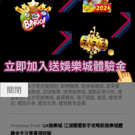
金
,
娛樂城推薦
,
娛樂城註冊優惠活動
,
娛樂城註冊送300
,
娛樂城賺錢
,
娛樂城送註冊金
,
娛樂城體驗金
,
完美娛樂城
,
彩票
,
德州撲克
,
拉霸老虎機
,
捕魚大亨
,
捕魚機
,
捕魚達人
,
極速百家樂
,
歐博百家樂
,
歐博真人
,
沙龍真人
,
淘金娛樂
,
淘金娛樂城
,
澳門百家樂玩法
,
王者捕魚
,
玖天娛樂城
,
玩運
彩
,
玩運彩即時比分
,
玩運彩教學
,
瘋狂百家樂
,
百家樂
,
百
家樂必勝術
,
百家樂技巧
,
百家樂技巧教學
,
百家樂教學
,
百
家樂機率
,
百家樂玩法
,
百家樂破解
,
百家樂破解程式下載
,
百家樂算牌
,
百家樂賺錢
,
百家樂贏錢公式
,
百家樂預測
,
百
家樂預測app
,
真人娛樂
,
真人百家
,
真人百家樂
,
真人線上
百家樂
,
真人遊戲
,
瞇牌百家樂
,
線上真人
,
線上老虎機
,
線
上遊戲
,
美女百家樂
,
美女真人視訊
,
美金盤
,
老虎機
,
老虎
機中獎
,
老虎機必勝法
,
老虎機攻略
,
老虎機救援金
,
老虎機
機率
,
老虎機玩法
,
老虎機破解
,
老虎機簡介
,
老虎機規則
,
職棒
,
角子機玩法
,
角子老虎機
,
角子老虎機技巧
,
角子老虎
機玩法
,
角子老虎機規則
,
財神娛樂
,
財神娛樂城
,
賓果賓
關閉
果
,
贏家娛樂城
,
足球聯賽
,
通博娛樂城
,
運動彩券分析
,
運
動彩卷
,
金合發娛樂城
,
鑫寶體育
,
電子遊戲
,
電競
,
體育博
彩
,
體育彩券
,
體育彩票
,
體育賽事直播
Previous Post:
Q8娛樂城-江湖暖暖新手攻略新娛樂城體
驗金手注意事項詳解