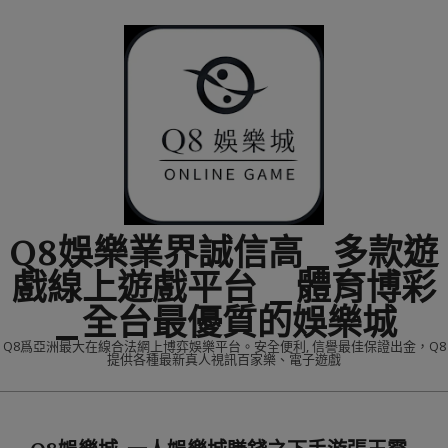
Skip
to
content
Q8娛樂業界誠信高_多款遊
戲線上遊戲平台 _體育博彩
_全台最優質的娛樂城
Q8爲亞洲最大在線合法網上博弈娛樂平台。安全便利, 信譽最佳保證出金，Q8
提供各種最新真人視訊百家樂、電子遊戲
Primary
Navigation