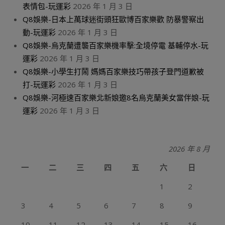
表情包-玩運彩
2026 年 1 月 3 日
Q8娛樂-日本上萬球迷街頭狂歐博百家樂歡 防暴警察出
動-玩運彩
2026 年 1 月 3 日
Q8娛樂-烏克蘭遭襲百家樂機率擊:全境停電 基輔停水-玩
運彩
2026 年 1 月 3 日
Q8娛樂-小學生打鬧 媽媽百家樂技巧帶孩子登門道歉被
打-玩運彩
2026 年 1 月 3 日
Q8娛樂-河極速百家樂北新娘邀8名烏克蘭美女當伴娘-玩
運彩
2026 年 1 月 3 日
2026 年 8 月
一
二
三
四
五
六
日
1
2
3
4
5
6
7
8
9
10
11
12
13
14
15
16