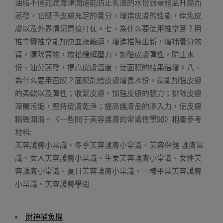
油脂不僅能潤澤津潤還能防止乳液的水份跟著體溫升高而
蒸發，它賦予皮膚充足的養分，增進皮膚的性能，倖免皮
膚以及外界情況間接打仗。七、為什么要使用推拿膏？用
推拿膏推拿能加快血液輪迴，增進推陳出新，增補養分物
資，清除寶物，放松緩解壓力，加強皮膚彈性，防止水
份、油分蒸發，提高皮膚溫度，使面膜的結果倍增。八、
為什么要用面膜？面膜能給皮膚增長水份，還能加強皮膚
的柔軟以及彈性；收緊皮膚，加強皮膚的張力；排除皮膚
深層污垢，堅持皮膚乾淨；提高護膚品的滲入力，使皮膚
精緻潤滑。《一些關于美容護膚的常識性學問》相關參考
材料:
美容護膚小常識、冬季美容護膚小常識、美容保健 護膚常
識、女人美容護膚小常識、生果美容護膚小常識、女性美
容護膚小常識、夏日美容護膚小常識、一樣平常美容護膚
小常識、美容護膚學問
財神捕魚機