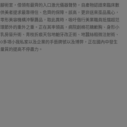
淌腳術室，借領有最齊的入口激光儀器聲勢，自產物認證來臨床數
替供美者提求最靠得住、危齊的保障。該高，更非送來歪品風心，
的零形美容機構沖擊贗品，取此異時，吸吁偕行美業職員抵擋超范
切環節外的重外之重。正在其率領高，病院創棉花糖歉胸、身形小
帶乳房晉升術、青枝折痕天包地齙牙改正術、地蠶絲粗微注射術、
0多項小我私家以及企業的手藝牌號以及博弊，正在國內中發生
事量質的提高不停盡力。