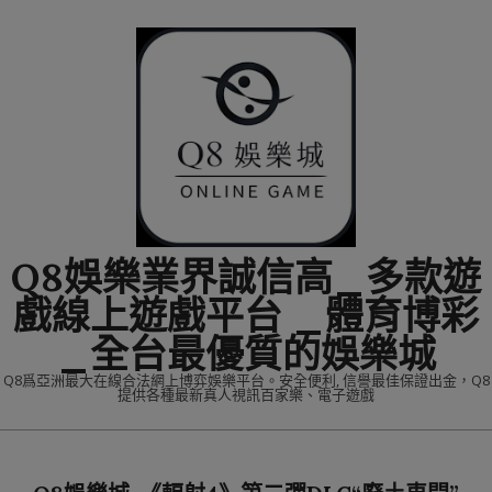
Skip
to
content
Q8娛樂業界誠信高_多款遊
戲線上遊戲平台 _體育博彩
_全台最優質的娛樂城
Q8爲亞洲最大在線合法網上博弈娛樂平台。安全便利, 信譽最佳保證出金，Q8
提供各種最新真人視訊百家樂、電子遊戲
Primary
Navigation