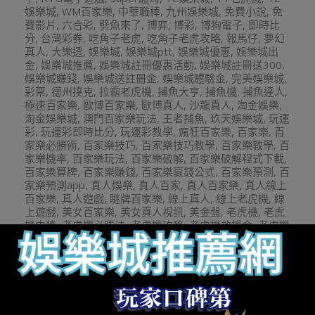
娛樂城
,
WM百家樂
,
中華職棒
,
九州娛樂城
,
免費小說
,
免
費影片
,
六合彩
,
劈魚來了
,
博弈
,
博彩
,
博狗電子
,
即時比
分
,
台灣彩券
,
吃角子老虎
,
吃角子老虎攻略
,
報馬仔
,
夢幻
真人
,
大樂透
,
娛樂城
,
娛樂城ptt
,
娛樂城優惠
,
娛樂城出
金
,
娛樂城推薦
,
娛樂城註冊優惠活動
,
娛樂城註冊送300
,
娛樂城賺錢
,
娛樂城送註冊金
,
娛樂城體驗金
,
完美娛樂城
,
彩票
,
德州撲克
,
拉霸老虎機
,
捕魚大亨
,
捕魚機
,
捕魚達人
,
極速百家樂
,
歐博百家樂
,
歐博真人
,
沙龍真人
,
淘金娛樂
,
淘金娛樂城
,
澳門百家樂玩法
,
王者捕魚
,
玖天娛樂城
,
玩運
彩
,
玩運彩即時比分
,
玩運彩教學
,
瘋狂百家樂
,
百家樂
,
百
家樂必勝術
,
百家樂技巧
,
百家樂技巧教學
,
百家樂教學
,
百
家樂機率
,
百家樂玩法
,
百家樂破解
,
百家樂破解程式下載
,
百家樂算牌
,
百家樂賺錢
,
百家樂贏錢公式
,
百家樂預測
,
百
家樂預測app
,
真人娛樂
,
真人百家
,
真人百家樂
,
真人線上
百家樂
,
真人遊戲
,
瞇牌百家樂
,
線上真人
,
線上老虎機
,
線
上遊戲
,
美女百家樂
,
美女真人視訊
,
美金盤
,
老虎機
,
老虎
機中獎
,
老虎機必勝法
,
老虎機攻略
,
老虎機救援金
,
老虎機
機率
,
老虎機玩法
,
老虎機破解
,
老虎機簡介
,
老虎機規則
,
職棒
,
角子機玩法
,
角子老虎機
,
角子老虎機技巧
,
角子老虎
機玩法
,
角子老虎機規則
,
財神娛樂
,
財神娛樂城
,
賓果賓
果
,
贏家娛樂城
,
足球聯賽
,
通博娛樂城
,
運動彩券分析
,
運
動彩卷
,
金合發娛樂城
,
鑫寶體育
,
電子遊戲
,
電競
,
體育博
彩
,
體育彩券
,
體育彩票
,
體育賽事直播