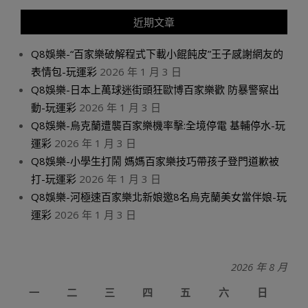
近期文章
Q8娛樂-“百家樂破解程式下載小餛飩皮”王子感謝網友的
表情包-玩運彩
2026 年 1 月 3 日
Q8娛樂-日本上萬球迷街頭狂歐博百家樂歡 防暴警察出
動-玩運彩
2026 年 1 月 3 日
Q8娛樂-烏克蘭遭襲百家樂機率擊:全境停電 基輔停水-玩
運彩
2026 年 1 月 3 日
Q8娛樂-小學生打鬧 媽媽百家樂技巧帶孩子登門道歉被
打-玩運彩
2026 年 1 月 3 日
Q8娛樂-河極速百家樂北新娘邀8名烏克蘭美女當伴娘-玩
運彩
2026 年 1 月 3 日
2026 年 8 月
一
二
三
四
五
六
日