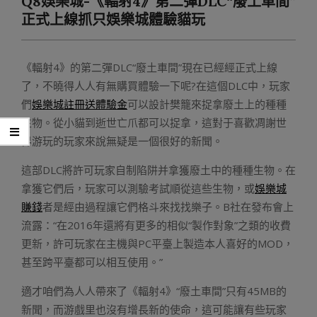
Q8娛樂城-《輻射4》第二彈DLC“廢土車間”
Menu
正式上線抓只娛樂城體驗貓玩
《輻射4》的第二彈DLC“廢土車間”現在已經經正式上線
了，不曉得人人有無購買體驗一下呢?在這個DLC中，玩家
們
娛樂城註冊送體驗金
可以設計樊籠來捉拿廢土上的種種
生物。從小貓到逝世亡爪都可以捉拿，這對于喜歡凋謝世
界游玩的玩家來說無疑是一個很好的新聞。
這部DLC將許可玩家自制陷阱并拿獲廢土中的種種生物。在
拿獲它們后，玩家可以測驗考試順從這些生物，或
娛樂城
賺錢
者是經由過程讓它們格斗來找找樂子。B社在發布會上
流露：“在2016年還將有更多的相似“製作對象”之類的收費
更新，許可玩家在主機與PC平臺上製造本人喜好的MOD，
甚至跨平臺都可以相互使用。”
適才咱們為人人帶來了《輻射4》“廢土車間”只有45MB的
新聞，而游戲里也沒有增長新的使命，這可能讓有些玩家