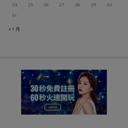
24
25
26
27
28
29
30
31
« 1 月