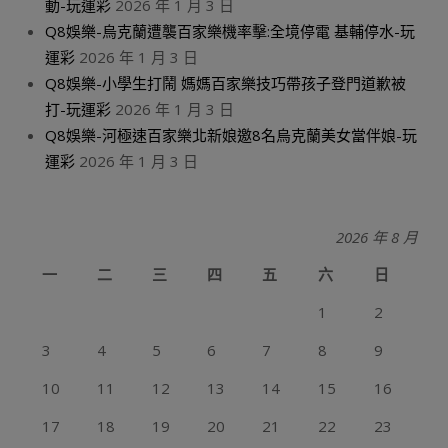
動-玩運彩
2026 年 1 月 3 日
Q8娛樂-烏克蘭遭襲百家樂機率擊:全境停電 基輔停水-玩
運彩
2026 年 1 月 3 日
Q8娛樂-小學生打鬧 媽媽百家樂技巧帶孩子登門道歉被
打-玩運彩
2026 年 1 月 3 日
Q8娛樂-河極速百家樂北新娘邀8名烏克蘭美女當伴娘-玩
運彩
2026 年 1 月 3 日
2026 年 8 月
一
二
三
四
五
六
日
1
2
3
4
5
6
7
8
9
10
11
12
13
14
15
16
17
18
19
20
21
22
23