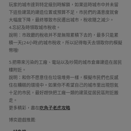
玩家的城市達到特定級別時解鎖，如果這時城市中并未留
下這些建筑的建造位置或預算不足，市民們的滿意度就會
大幅度下降，最終導致市民遷出城市，稅收隨之減少。
4.忘記及時領取城市稅收。
說明：市政廳的稅收并不是無限累積下去的，最多只能累
積一天(24小時)的城市稅收，所以記得每天去領取你的模擬
幣哦!
5.把帶來污染的工廠、電站以及吵鬧的城市倉庫建造在居民
樓附近。
說明：和你不愿意住在垃圾堆旁一樣，模擬市民們也反感
住在糟糕的環境中。如果你不希望自己的城市里出現怨氣
十足的市民，最好趕快把工廠一類的建筑從居民區附近搬
走。
更多精彩，盡在
吃角子老虎攻略
博奕遊戲推薦: