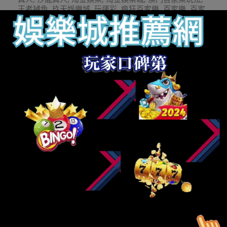
王者捕魚
,
玖天娛樂城
,
玩運彩
,
瘋狂百家樂
,
百家樂
,
百家
樂必勝術
,
百家樂技巧
,
百家樂技巧教學
,
百家樂教學
,
百家
樂機率
,
百家樂玩法
,
百家樂破解
,
百家樂破解程式下載
,
百
家樂算牌
,
百家樂賺錢
,
百家樂贏錢公式
,
百家樂預測
,
百家
樂預測app
,
真人娛樂
,
真人百家
,
真人百家樂
,
真人線上百
家樂
,
真人遊戲
,
瞇牌百家樂
,
線上免費AV影城
,
線上真人
,
線上老虎機
,
線上遊戲
,
美女荷官
,
美女視訊百家樂
,
美金
盤
,
老虎機
,
老虎機中獎
,
老虎機必勝法
,
老虎機攻略
,
老虎
機救援金
,
老虎機機率
,
老虎機玩法
,
老虎機破解
,
老虎機簡
介
,
老虎機規則
,
職棒
,
角子機玩法
,
角子老虎機
,
角子老虎
機技巧
,
角子老虎機玩法
,
角子老虎機規則
,
財神娛樂
,
財神
娛樂城
,
財神捕魚
,
賓果賓果
,
贏家娛樂城
,
通博娛樂城
,
運
動彩券分析
,
運動彩券投注
,
運動彩卷
,
金合發娛樂城
,
鑫寶
體育
,
電子遊戲
,
電競
,
電競比賽
,
體育博彩
,
體育彩券
,
體育
彩票
,
高賠率運動彩
Previous Post:
Q8娛樂城-掛機永無止盡《掛機西游》4
月28日版本更新預告-娛樂老虎機技巧教學城
Next Post:
Q8娛樂城-怪獸也可以這么可愛！《怪獸娘〜
超特訓大作戰〜》正式上老虎機線-娛樂城