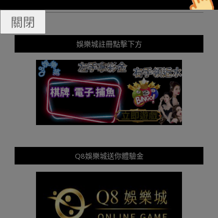
關閉
娛樂城註冊點擊下方
Q8娛樂城送你體驗金