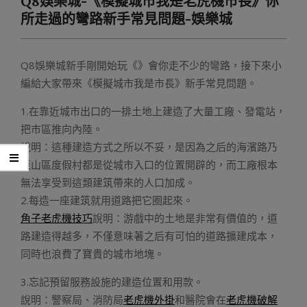
Q8娛樂城-《模擬城市我是老虎機市長》你
Menu
所走過的彎路新手常見問題-娛樂城
Q8娛樂城新手剛開始玩《》會你走不少的彎路，接下來小
編給大家帶來《模擬城市我是市長》新手常見問題。
1.在靠近城市出口的一排土地上建造了大量工廠、發電站，
把市區推向內陸。
說明：這種建造方式之所以不妥，是因為之后的海濱路乃
至山區度假村都是從城市入口的位置開辟的，而工廠根本
無法享受到這類建筑帶來的人口加成。
2.每造一座建筑就用道路把它圈起來。
角子老虎機技巧
說明：游戲中的土地是非常有價值的，道
路建造得越多，不僅意味著之后有可怕的道路擴建成本，
同時也浪費了寶貴的城市地塊。
3.忘記預留服務設施的建造位置和用款。
說明：警察局、消防局
老虎機外掛
和醫院會在
老虎機破解