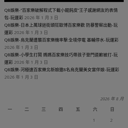
Q8娛樂-“百家樂破解程式下載小餛飩皮”王子感謝網友的表情
包-玩運彩
2026 年 1 月 3 日
Q8娛樂-日本上萬球迷街頭狂歐博百家樂歡 防暴警察出動-玩
運彩
2026 年 1 月 3 日
Q8娛樂-烏克蘭遭襲百家樂機率擊:全境停電 基輔停水-玩運彩
2026 年 1 月 3 日
Q8娛樂-小學生打鬧 媽媽百家樂技巧帶孩子登門道歉被打-玩
運彩
2026 年 1 月 3 日
Q8娛樂-河極速百家樂北新娘邀8名烏克蘭美女當伴娘-玩運彩
2026 年 1 月 3 日
2026 年 8 月
一
二
三
四
五
六
日
1
2