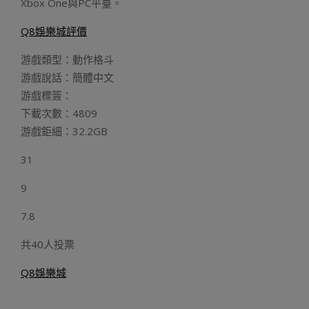
Xbox One與PC平臺。
Q8娛樂城評價
游戲類型：動作格斗
游戲說話：簡體中文
游戲標簽：
下載次數：4809
游戲鉅細：32.2GB
31
9
7.8
共40人投票
Q8娛樂城