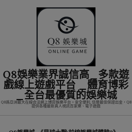
Skip
to
content
Q8娛樂業界誠信高_多款遊
戲線上遊戲平台 _體育博彩
_全台最優質的娛樂城
Q8爲亞洲最大在線合法網上博弈娛樂平台。安全便利, 信譽最佳保證出金，Q8
提供各種最新真人視訊百家樂、電子遊戲
Primary
Navigation