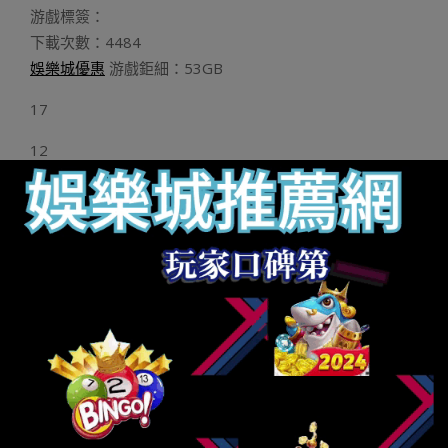
游戲標簽：
下載次數：4484
娛樂城優惠
游戲鉅細：53GB
17
12
5.9
共29人投票
財神捕魚機
財神娛樂城
娛樂城
玩運彩娛樂城
Q8娛樂城
九牛娛樂城