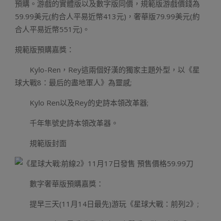
預購。游戲的實體版以及數字版同價，規範版游戲價錢為
59.99美元(約合人平易近幣413元)，奢華版79.99美元(約
合人平易近幣551元)。
規範版預購嘉獎：
Kylo-Ren，Rey這兩個好漢的獨家主題外型，以《星
球大戰8：最后的盡地軍人》為靈感;
Kylo Ren以及Rey的史詩本領改革器;
千年隼號史詩本領改革器。
規範版封面
數字奢華版預購嘉獎：
提早三天(11月14日最先)游玩《星球大戰：前列2》;