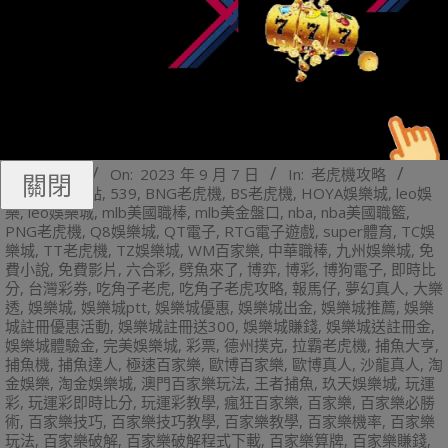
娛樂城註冊
線上老虎機
娛樂城推薦
財神娛樂
玩運彩投注
2023-
By:
q8小編
On:
2023 年 9 月 7 日
In:
老虎機攻略
09-
關閉
Tagged:
21點
,
539
,
BNG老虎機
,
BS老虎機
,
HOYA娛樂城
,
leo娛
07
樂
,
leo娛樂城
,
mlb美國職棒
,
mlb美金盤口
,
nba
,
nba美國職籃
,
PNG老虎機
,
Q8娛樂城
,
QT電子
,
RTG電子遊戲
,
super體育
,
TC娛
樂城
,
TT老虎機
,
TZ娛樂城
,
WM百家樂
,
中華職棒
,
九州娛樂城
,
免
費小說
,
免費影片
,
六合彩
,
劈魚來了
,
博弈
,
博彩
,
博狗電子
,
即時比
分
,
台灣彩券
,
吃角子老虎
,
吃角子老虎攻略
,
報馬仔
,
夢幻真人
,
大樂
透
,
娛樂城
,
娛樂城ptt
,
娛樂城優惠
,
娛樂城出金
,
娛樂城推薦
,
娛樂
城註冊優惠活動
,
娛樂城註冊送300
,
娛樂城賺錢
,
娛樂城送註冊金
,
娛樂城體驗金
,
完美娛樂城
,
彩票
,
德州撲克
,
拉霸老虎機
,
捕魚大亨
,
捕魚機
,
捕魚達人
,
極速百家樂
,
歐博百家樂
,
歐博真人
,
沙龍真人
,
淘
金娛樂
,
淘金娛樂城
,
澳門百家樂玩法
,
王者捕魚
,
玖天娛樂城
,
玩運
彩
,
玩運彩即時比分
,
玩運彩教學
,
瘋狂百家樂
,
百家樂
,
百家樂必勝
術
,
百家樂技巧
,
百家樂技巧教學
,
百家樂教學
,
百家樂機率
,
百家樂
玩法
,
百家樂破解
,
百家樂破解程式下載
,
百家樂算牌
,
百家樂賺錢
,