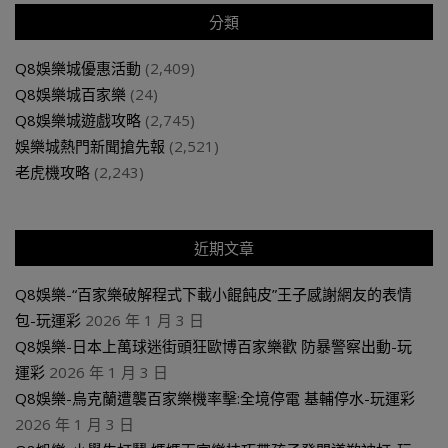
分類
Q8娛樂城優惠活動
(2,409)
Q8娛樂城百家樂
(24)
Q8娛樂城遊戲攻略
(2,745)
娛樂城熱門新聞搶先報
(2,521)
老虎機攻略
(2,243)
近期文章
Q8娛樂-“百家樂破解程式下載小餛飩皮”王子感謝網友的表情
包-玩運彩
2026 年 1 月 3 日
Q8娛樂-日本上萬球迷街頭狂歐博百家樂歡 防暴警察出動-玩
運彩
2026 年 1 月 3 日
Q8娛樂-烏克蘭遭襲百家樂機率擊:全境停電 基輔停水-玩運彩
2026 年 1 月 3 日