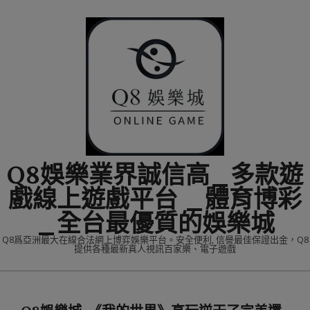
Skip
to
content
Q8娛樂業界誠信高_多款遊
戲線上遊戲平台 _體育博彩
_全台最優質的娛樂城
Q8爲亞洲最大在線合法網上博弈娛樂平台。安全便利, 信譽最佳保證出金，Q8
提供各種最新真人視訊百家樂、電子遊戲
Primary
Navigation