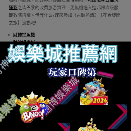
運彩
之皆巴黎的收費旅游資歷，更無機遇入進邦際底級服
卸教院培訓。借等什么?速來參加《古跡熱熱》【花合綻開
之旅】流動吧!
財神捕魚機
財神娛樂城
玩運彩娛樂城
Q8娛樂城
娛樂城註冊
娛樂城推薦
財神娛樂
玩運彩投注
2023-
By:
娛樂小編
On:
2023 年 8 月 28 日
In:
娛樂城
08-
熱門新聞搶先報
Tagged:
21點
,
539
,
BNG老虎機
,
BS
28
老虎機
,
HOYA娛樂城
,
leo娛樂
,
leo娛樂城
,
mlb美國職棒
,