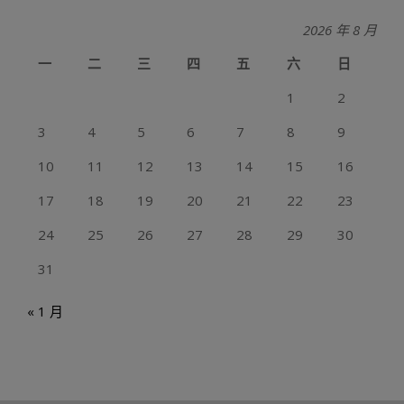
2026 年 8 月
一
二
三
四
五
六
日
1
2
3
4
5
6
7
8
9
10
11
12
13
14
15
16
17
18
19
20
21
22
23
24
25
26
27
28
29
30
31
« 1 月