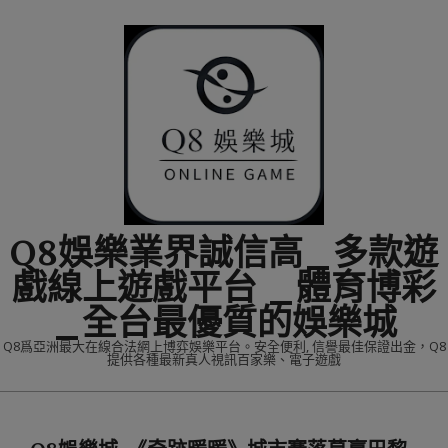
Skip
to
content
Q8娛樂業界誠信高_多款遊
戲線上遊戲平台 _體育博彩
_全台最優質的娛樂城
Q8爲亞洲最大在線合法網上博弈娛樂平台。安全便利, 信譽最佳保證出金，Q8
提供各種最新真人視訊百家樂、電子遊戲
Primary
Navigation