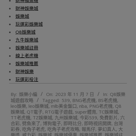
財神捕魚機
財神娛樂城
娛樂城
玩運彩娛樂城
Q8娛樂城
九牛娛樂城
娛樂城註冊
線上老虎機
娛樂城推薦
財神娛樂
玩運彩投注
2023-
By:
娛樂小編
On:
2023 年 11 月 7 日
In:
Q8娛樂
11-
城遊戲攻略
Tagged:
539
,
BNG老虎機
,
BS老虎機
,
07
leo娛樂
,
leo娛樂城
,
mlb美金盤口
,
nba
,
PNG老虎機
,
Q8
娛樂城
,
QT電子
,
RTG電子遊戲
,
super體育
,
TC娛樂城
,
TT老虎機
,
TZ娛樂城
,
九州娛樂城
,
今彩539
,
免費影片
,
六
合彩
,
劈魚來了
,
博狗電子
,
即時比分
,
即時視訊開牌
,
台灣
彩券
,
吃角子老虎
,
吃角子老虎攻略
,
報馬仔
,
夢幻真人
,
大
樂透
,
威力彩
,
娛樂城
,
娛樂城優惠
,
娛樂城推薦
,
娛樂城註