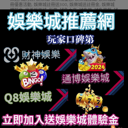
冊優惠活動
,
娛樂城註冊送300
,
娛樂城送註冊金
,
娛樂城
體驗金
,
完美娛樂城
,
彩票
,
捕魚大亨
,
捕魚機
,
捕魚遊戲
,
捕
魚達人
,
時時彩
,
極速百家樂
,
歐博APP
,
歐博百家樂
,
歐博
真人
,
沙龍真人
,
淘金娛樂
,
淘金娛樂城
,
澳門百家樂玩法
,
王者捕魚
,
玖天娛樂城
,
玩運彩
,
瘋狂百家樂
,
百家樂
,
百家
樂必勝術
,
百家樂技巧
,
百家樂技巧教學
,
百家樂教學
,
百家
樂機率
,
百家樂玩法
,
百家樂破解
,
百家樂破解程式下載
,
百
家樂算牌
,
百家樂賺錢
,
百家樂贏錢公式
,
百家樂預測
,
百家
樂預測app
,
真人娛樂
,
真人百家
,
真人百家樂
,
真人線上百
家樂
,
真人遊戲
,
瞇牌百家樂
,
線上免費AV影城
,
線上真人
,
線上老虎機
,
線上遊戲
,
美女荷官
,
美女視訊百家樂
,
美金
盤
,
老虎機
,
老虎機中獎
,
老虎機必勝法
,
老虎機攻略
,
老虎
機救援金
,
老虎機機率
,
老虎機玩法
,
老虎機破解
,
老虎機簡
介
,
老虎機規則
,
職棒
,
角子機玩法
,
角子老虎機
,
角子老虎
機技巧
,
角子老虎機玩法
,
角子老虎機規則
,
財神娛樂
,
財神
娛樂城
,
財神捕魚
,
賓果賓果
,
贏家娛樂城
,
通博娛樂城
,
運
動彩券分析
,
運動彩券投注
,
運動彩卷
,
金合發娛樂城
,
鑫寶
體育
,
電子遊戲
,
電競
,
電競比賽
,
體育博彩
,
體育彩券
,
體育
彩票
,
高賠率運動彩
Previous Post:
Q8娛樂城-靠95后掌舵者Saa娛樂城推薦