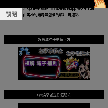
S新視野，“老中醫”國貨美妝也能翻紅!
Next Post:
Q8娛樂-讓愛自百家樂預測app由落地結局
關閉
（讓愛自由落地的結局是怎樣的呢）-玩運彩
娛樂城註冊點擊下方
Q8娛樂城送你體驗金