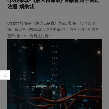
Q8娛樂城-《唐人街探案》網劇開角子機玩
Menu
法播-娛樂城
Q8娛樂城?網劇《唐人街探案》宣布定檔將于1月1日開
播，每周三、四20:00 VIP各更新2集，周三至周六免費各
更新1集，VIP會員搶先看。