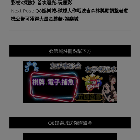
彩卷X探險》首次曝光-玩運彩
Next Post:
Q8娛樂城-球球大作戰波吉森林獎勵調整老虎
機公告可獲得大量金蘑菇-娛樂城
娛樂城註冊點擊下方
Q8娛樂城送你體驗金