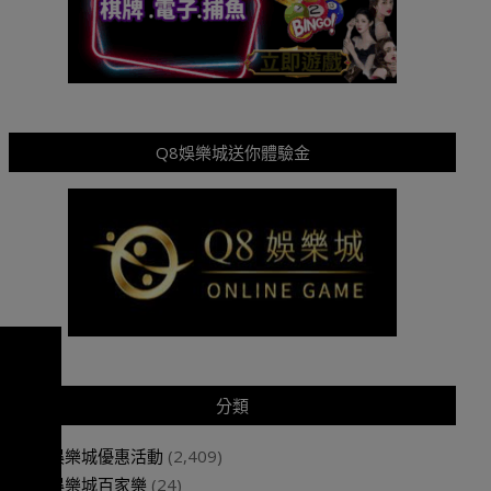
Q8娛樂城送你體驗金
分類
Q8娛樂城優惠活動
(2,409)
Q8娛樂城百家樂
(24)