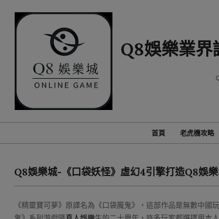
Skip
to
content
Q8娛樂業界
首頁
老虎機攻略
Q8娛樂城-《口袋妖怪》虛幻4引擎打造Q8娛
《精靈寶可夢》原譯名為《口袋魔鬼》，這部作品是無數中國
鬼》系列游戲降
真人娛樂
生的二十周年，許多玩家都選擇用本