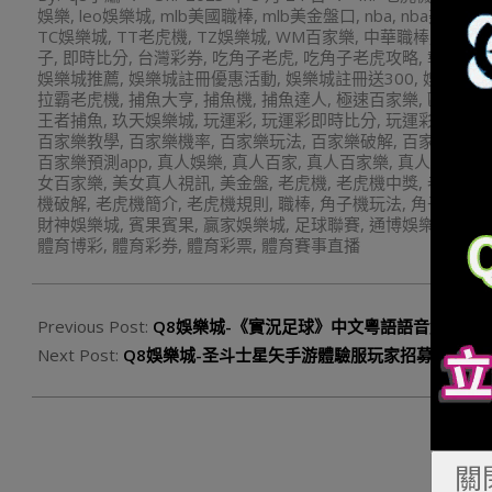
娛樂
,
leo娛樂城
,
mlb美國職棒
,
mlb美金盤口
,
nba
,
nba美國職
24
TC娛樂城
,
TT老虎機
,
TZ娛樂城
,
WM百家樂
,
中華職棒
,
九州娛
子
,
即時比分
,
台灣彩券
,
吃角子老虎
,
吃角子老虎攻略
,
報馬仔
,
娛樂城推薦
,
娛樂城註冊優惠活動
,
娛樂城註冊送300
,
娛樂城賺
拉霸老虎機
,
捕魚大亨
,
捕魚機
,
捕魚達人
,
極速百家樂
,
歐博百
王者捕魚
,
玖天娛樂城
,
玩運彩
,
玩運彩即時比分
,
玩運彩教學
,
百家樂教學
,
百家樂機率
,
百家樂玩法
,
百家樂破解
,
百家樂破解
百家樂預測app
,
真人娛樂
,
真人百家
,
真人百家樂
,
真人線上百
女百家樂
,
美女真人視訊
,
美金盤
,
老虎機
,
老虎機中獎
,
老虎機
機破解
,
老虎機簡介
,
老虎機規則
,
職棒
,
角子機玩法
,
角子老虎
財神娛樂城
,
賓果賓果
,
贏家娛樂城
,
足球聯賽
,
通博娛樂城
,
運
體育博彩
,
體育彩券
,
體育彩票
,
體育賽事直播
Previous Post:
Q8娛樂城-《實況足球》中文粵語語音解說或
Next Post:
Q8娛樂城-圣斗士星矢手游體驗服玩家招募開啟線
關