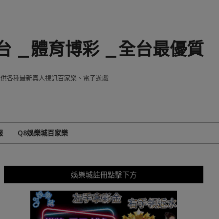
 _體育博彩 _全台最優質
8提供各種最新真人視訊百家樂、電子遊戲
報
Q8娛樂城百家樂
娛樂城註冊點擊下方