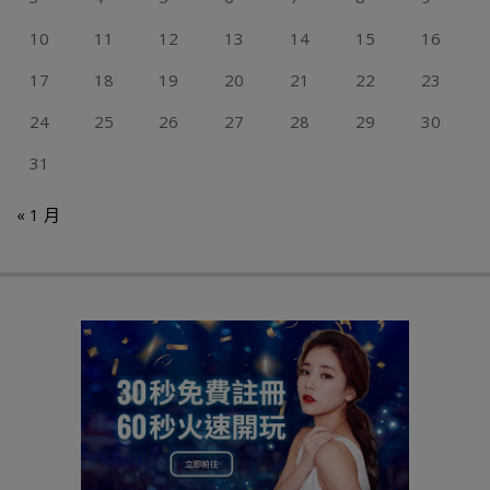
10
11
12
13
14
15
16
17
18
19
20
21
22
23
24
25
26
27
28
29
30
31
« 1 月