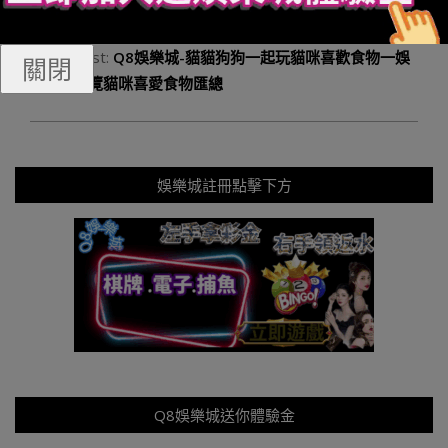
Previous Post:
Q8娛樂城-《熱血天子》三大職業形象全
面老虎機攻略曝光-娛樂城
Next Post:
Q8娛樂城-貓貓狗狗一起玩貓咪喜歡食物一娛
關閉
樂城ptt覽貓咪喜愛食物匯總
娛樂城註冊點擊下方
Q8娛樂城送你體驗金