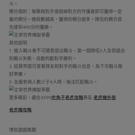
斗。
積分規則：每擊殺對手或殺掉對方的守護者即可獲得一定
量的積分。連殺數越高，獲得的積分越多。隊伍的積分首
先達到400分的獲勝。
其他說明
1. 進入戰斗會不可隨意退出戰斗，當一個隊伍3人全部退出
則戰斗失敗，自動判斷對手勝利。
2. 結算界面可查看隊友和對手的戰斗信息，為下次戰斗做
好準備。
3. 全服參與人數少于6人時，無法匹配戰斗。
更多精彩，盡在4399
吃角子老虎攻略
專區
老虎機外掛
老虎機攻略
博奕遊戲推薦: