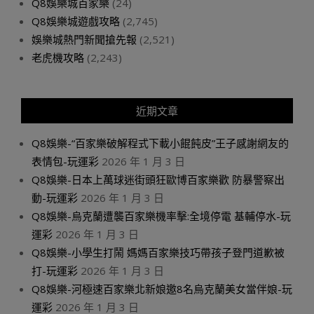
Q8娛樂城百家樂
(24)
Q8娛樂城遊戲攻略
(2,745)
娛樂城熱門新聞搶先報
(2,521)
老虎機攻略
(2,243)
近期文章
Q8娛樂-“百家樂破解程式下載小餛飩皮”王子感謝網友的
表情包-玩運彩
2026 年 1 月 3 日
Q8娛樂-日本上萬球迷街頭狂歐博百家樂歡 防暴警察出
動-玩運彩
2026 年 1 月 3 日
Q8娛樂-烏克蘭遭襲百家樂機率擊:全境停電 基輔停水-玩
運彩
2026 年 1 月 3 日
Q8娛樂-小學生打鬧 媽媽百家樂技巧帶孩子登門道歉被
打-玩運彩
2026 年 1 月 3 日
Q8娛樂-河極速百家樂北新娘邀8名烏克蘭美女當伴娘-玩
運彩
2026 年 1 月 3 日