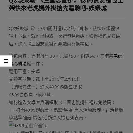
Q8娛樂城-《三國志亂掛》4399開測禮包上
Menu
架快來老虎機外掛搶先體驗吧-娛樂城
Q8娛樂城《》4399開測禮包火熱上線啦，快快來領禮包
吧！下載，就可以領取一次禮包兌換碼，獲得禮包兌換碼
后，進入《三國志亂掛》游戲內兌換禮包。
禮包內容：進階丹*100，元寶*50，銅錢5w，三階裝
老虎
機必勝法
備一件；
適用平臺：安卓
兌換有效期：截止至2015年2月15日
【領取方法一】進入4399游戲盒領取
4399游戲盒下載地址：
如何進入安卓客戶端領取《三國志亂掛》禮包兌換碼：
1、打開4399游戲盒，點擊“廣場”進入活動版塊，在活動版
塊點擊“全部禮包”活動進入禮包列表頁。