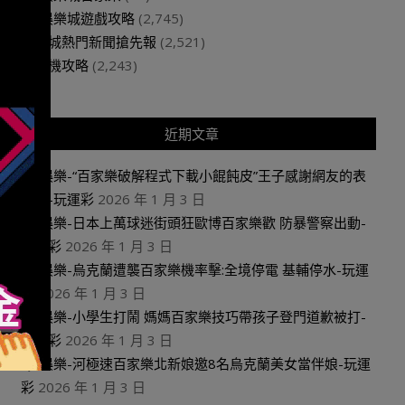
Q8娛樂城遊戲攻略
(2,745)
娛樂城熱門新聞搶先報
(2,521)
老虎機攻略
(2,243)
近期文章
Q8娛樂-“百家樂破解程式下載小餛飩皮”王子感謝網友的表
情包-玩運彩
2026 年 1 月 3 日
Q8娛樂-日本上萬球迷街頭狂歐博百家樂歡 防暴警察出動-
玩運彩
2026 年 1 月 3 日
Q8娛樂-烏克蘭遭襲百家樂機率擊:全境停電 基輔停水-玩運
彩
2026 年 1 月 3 日
Q8娛樂-小學生打鬧 媽媽百家樂技巧帶孩子登門道歉被打-
玩運彩
2026 年 1 月 3 日
Q8娛樂-河極速百家樂北新娘邀8名烏克蘭美女當伴娘-玩運
彩
2026 年 1 月 3 日