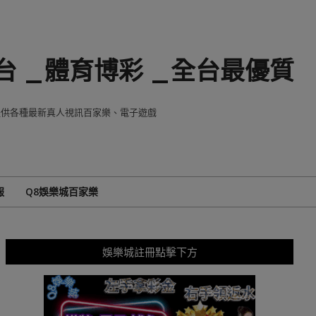
 _體育博彩 _全台最優質
8提供各種最新真人視訊百家樂、電子遊戲
報
Q8娛樂城百家樂
娛樂城註冊點擊下方