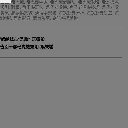
美金盤
,
老虎機
,
老虎機中獎
,
老虎機必勝法
,
老虎機攻略
,
老虎機救
機規則
,
職棒
,
角子機玩法
,
角子老虎機
,
角子老虎機技巧
,
角子老虎
果賓果
,
贏家娛樂城
,
通博娛樂城
,
運動彩券分析
,
運動彩券投注
,
運
育博彩
,
體育彩券
,
體育彩票
,
高賠率運動彩
師給城市“洗臉”-玩運彩
松告別干燥老虎機規則-娛樂城