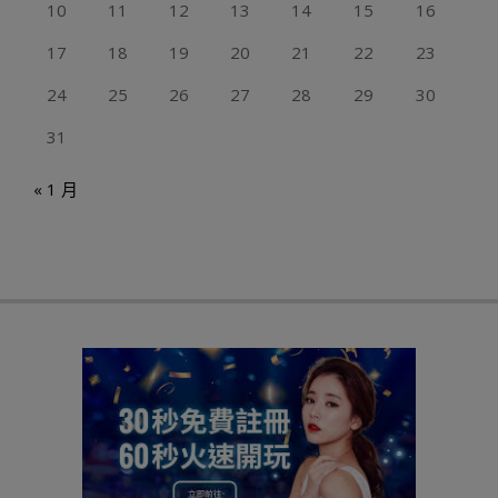
10
11
12
13
14
15
16
17
18
19
20
21
22
23
24
25
26
27
28
29
30
31
« 1 月