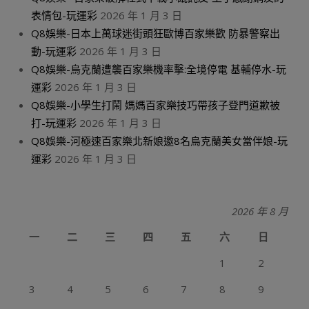
表情包-玩運彩
2026 年 1 月 3 日
Q8娛樂-日本上萬球迷街頭狂歐博百家樂歡 防暴警察出
動-玩運彩
2026 年 1 月 3 日
Q8娛樂-烏克蘭遭襲百家樂機率擊:全境停電 基輔停水-玩
運彩
2026 年 1 月 3 日
Q8娛樂-小學生打鬧 媽媽百家樂技巧帶孩子登門道歉被
打-玩運彩
2026 年 1 月 3 日
Q8娛樂-河極速百家樂北新娘邀8名烏克蘭美女當伴娘-玩
運彩
2026 年 1 月 3 日
2026 年 8 月
一
二
三
四
五
六
日
1
2
3
4
5
6
7
8
9