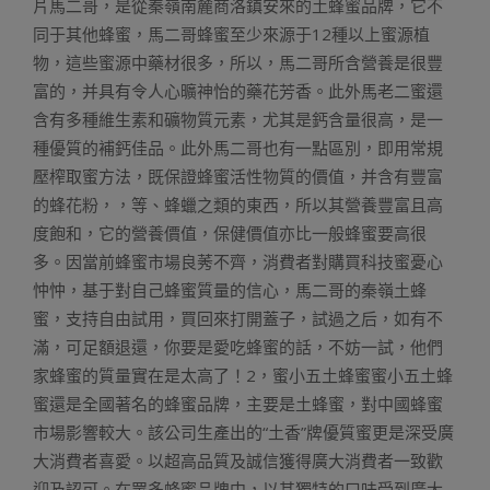
片馬二哥，是從秦嶺南麓商洛鎮安來的土蜂蜜品牌，它不
同于其他蜂蜜，馬二哥蜂蜜至少來源于12種以上蜜源植
物，這些蜜源中藥材很多，所以，馬二哥所含營養是很豐
富的，并具有令人心曠神怡的藥花芳香。此外馬老二蜜還
含有多種維生素和礦物質元素，尤其是鈣含量很高，是一
種優質的補鈣佳品。此外馬二哥也有一點區別，即用常規
壓榨取蜜方法，既保證蜂蜜活性物質的價值，并含有豐富
的蜂花粉，，等、蜂蠟之類的東西，所以其營養豐富且高
度飽和，它的營養價值，保健價值亦比一般蜂蜜要高很
多。因當前蜂蜜市場良莠不齊，消費者對購買科技蜜憂心
忡忡，基于對自己蜂蜜質量的信心，馬二哥的秦嶺土蜂
蜜，支持自由試用，買回來打開蓋子，試過之后，如有不
滿，可足額退還，你要是愛吃蜂蜜的話，不妨一試，他們
家蜂蜜的質量實在是太高了！2，蜜小五土蜂蜜蜜小五土蜂
蜜還是全國著名的蜂蜜品牌，主要是土蜂蜜，對中國蜂蜜
市場影響較大。該公司生產出的“土香”牌優質蜜更是深受廣
大消費者喜愛。以超高品質及誠信獲得廣大消費者一致歡
迎及認可。在眾多蜂蜜品牌中，以其獨特的口味受到廣大