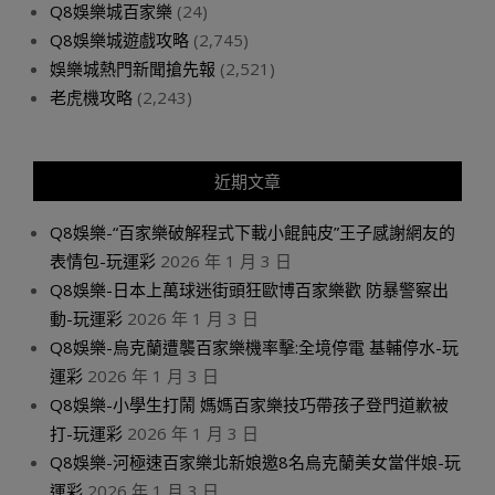
Q8娛樂城百家樂
(24)
Q8娛樂城遊戲攻略
(2,745)
娛樂城熱門新聞搶先報
(2,521)
老虎機攻略
(2,243)
近期文章
Q8娛樂-“百家樂破解程式下載小餛飩皮”王子感謝網友的
表情包-玩運彩
2026 年 1 月 3 日
Q8娛樂-日本上萬球迷街頭狂歐博百家樂歡 防暴警察出
動-玩運彩
2026 年 1 月 3 日
Q8娛樂-烏克蘭遭襲百家樂機率擊:全境停電 基輔停水-玩
運彩
2026 年 1 月 3 日
Q8娛樂-小學生打鬧 媽媽百家樂技巧帶孩子登門道歉被
打-玩運彩
2026 年 1 月 3 日
Q8娛樂-河極速百家樂北新娘邀8名烏克蘭美女當伴娘-玩
運彩
2026 年 1 月 3 日