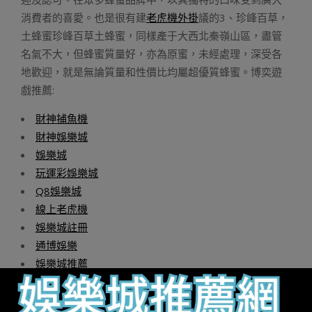
消費者的喜愛。也是很有建
老虎機外掛
議的3、珍峰百草，
土蜂蜜珍峰百草土蜂蜜，同樣產于大西北秦嶺山區，盡管
名氣不大，但蜂蜜質量好，亦為原蜜，未經處理，深受各
地歡迎，就是無論質量和性價比均屬超優質蜂蜜。博奕遊
戲推薦:
財神捕魚機
財神娛樂城
娛樂城
玩運彩娛樂城
Q8娛樂城
線上老虎機
娛樂城註冊
通博娛樂
娛樂城推薦
財神娛樂
玩運彩投注