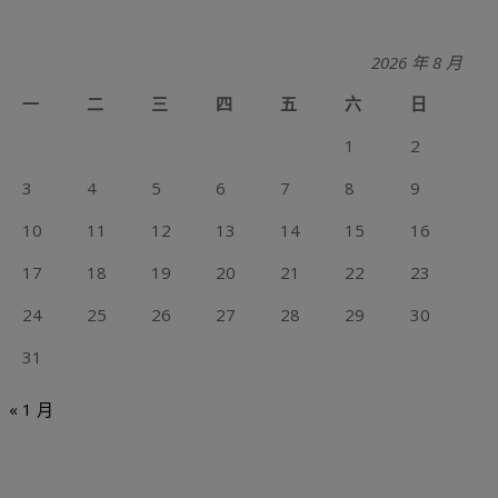
2026 年 8 月
一
二
三
四
五
六
日
1
2
3
4
5
6
7
8
9
10
11
12
13
14
15
16
17
18
19
20
21
22
23
24
25
26
27
28
29
30
31
« 1 月