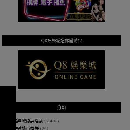
Q8娛樂城送你體驗金
分類
Q8娛樂城優惠活動
(2,409)
Q8娛樂城百家樂
(24)