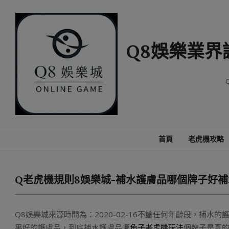
Skip
to
content
Q8娛樂業界
首頁
老虎機攻略
Q老虎機規則8娛樂城-補水護膚品哪個牌子好補
Q8娛樂城來源時間為：2020-02-16不論任何年齡段，補
果好的護膚品，到底補水護膚品哪
角子老虎機玩法
個牌子是真