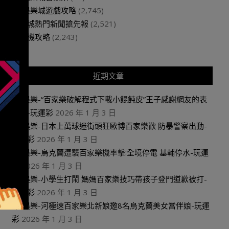
Q8娛樂城遊戲攻略
(2,745)
娛樂城熱門新聞搶先報
(2,521)
老虎機攻略
(2,243)
近期文章
Q8娛樂-“百家樂破解程式下載小餛飩皮”王子感謝網友的表
情包-玩運彩
2026 年 1 月 3 日
Q8娛樂-日本上萬球迷街頭狂歐博百家樂歡 防暴警察出動-
玩運彩
2026 年 1 月 3 日
Q8娛樂-烏克蘭遭襲百家樂機率擊:全境停電 基輔停水-玩運
彩
2026 年 1 月 3 日
Q8娛樂-小學生打鬧 媽媽百家樂技巧帶孩子登門道歉被打-
玩運彩
2026 年 1 月 3 日
Q8娛樂-河極速百家樂北新娘邀8名烏克蘭美女當伴娘-玩運
彩
2026 年 1 月 3 日