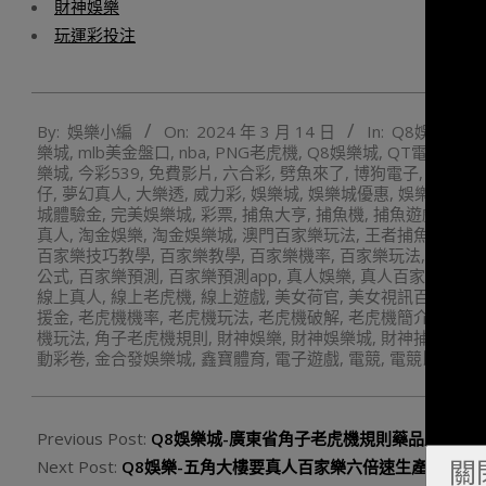
財神娛樂
玩運彩投注
2024-
By:
娛樂小編
On:
2024 年 3 月 14 日
In:
Q8娛樂城遊
03-
樂城
,
mlb美金盤口
,
nba
,
PNG老虎機
,
Q8娛樂城
,
QT電子
,
RT
14
樂城
,
今彩539
,
免費影片
,
六合彩
,
劈魚來了
,
博狗電子
,
即時比
仔
,
夢幻真人
,
大樂透
,
威力彩
,
娛樂城
,
娛樂城優惠
,
娛樂城推薦
城體驗金
,
完美娛樂城
,
彩票
,
捕魚大亨
,
捕魚機
,
捕魚遊戲
,
捕魚
真人
,
淘金娛樂
,
淘金娛樂城
,
澳門百家樂玩法
,
王者捕魚
,
玖天
百家樂技巧教學
,
百家樂教學
,
百家樂機率
,
百家樂玩法
,
百家樂
公式
,
百家樂預測
,
百家樂預測app
,
真人娛樂
,
真人百家
,
真人百
線上真人
,
線上老虎機
,
線上遊戲
,
美女荷官
,
美女視訊百家樂
,
援金
,
老虎機機率
,
老虎機玩法
,
老虎機破解
,
老虎機簡介
,
老虎
機玩法
,
角子老虎機規則
,
財神娛樂
,
財神娛樂城
,
財神捕魚
,
賓
動彩卷
,
金合發娛樂城
,
鑫寶體育
,
電子遊戲
,
電競
,
電競比賽
,
體
Previous Post:
Q8娛樂城-廣東省角子老虎機規則藥品監督管理
關
Next Post:
Q8娛樂-五角大樓要真人百家樂六倍速生產炮彈援