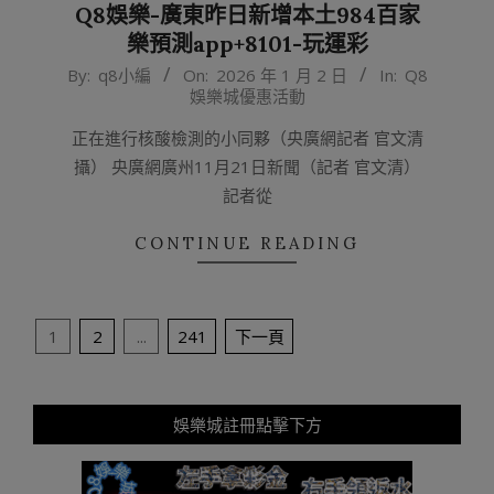
Q8娛樂-廣東昨日新增本土984百家
樂預測app+8101-玩運彩
2026-
By:
q8小編
On:
2026 年 1 月 2 日
In:
Q8
娛樂城優惠活動
01-
02
正在進行核酸檢測的小同夥（央廣網記者 官文清
攝） 央廣網廣州11月21日新聞（記者 官文清）
記者從
CONTINUE READING
文
1
2
...
241
下一頁
章
導
娛樂城註冊點擊下方
覽