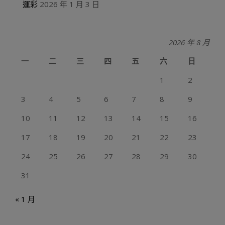
運彩
2026 年 1 月 3 日
2026 年 8 月
一
二
三
四
五
六
日
1
2
3
4
5
6
7
8
9
10
11
12
13
14
15
16
17
18
19
20
21
22
23
24
25
26
27
28
29
30
31
« 1 月