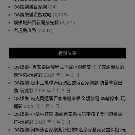
Q8娛樂城百家樂
(24)
Q8娛樂城遊戲攻略
(2,745)
娛樂城熱門新聞搶先報
(2,521)
老虎機攻略
(2,243)
近期文章
Q8娛樂-“百家樂破解程式下載小餛飩皮”王子感謝網友的
表情包-玩運彩
2026 年 1 月 3 日
Q8娛樂-日本上萬球迷街頭狂歐博百家樂歡 防暴警察出
動-玩運彩
2026 年 1 月 3 日
Q8娛樂-烏克蘭遭襲百家樂機率擊:全境停電 基輔停水-玩
運彩
2026 年 1 月 3 日
Q8娛樂-小學生打鬧 媽媽百家樂技巧帶孩子登門道歉被
打-玩運彩
2026 年 1 月 3 日
Q8娛樂-河極速百家樂北新娘邀8名烏克蘭美女當伴娘-玩