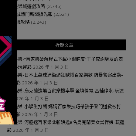
Q8娛樂城遊戲攻略
(2,745)
娛樂城熱門新聞搶先報
(2,521)
老虎機攻略
(2,243)
近期文章
Q8娛樂-“百家樂破解程式下載小餛飩皮”王子感謝網友的表
情包-玩運彩
2026 年 1 月 3 日
Q8娛樂-日本上萬球迷街頭狂歐博百家樂歡 防暴警察出動-
玩運彩
2026 年 1 月 3 日
Q8娛樂-烏克蘭遭襲百家樂機率擊:全境停電 基輔停水-玩運
彩
2026 年 1 月 3 日
Q8娛樂-小學生打鬧 媽媽百家樂技巧帶孩子登門道歉被打-
玩運彩
2026 年 1 月 3 日
Q8娛樂-河極速百家樂北新娘邀8名烏克蘭美女當伴娘-玩運
彩
2026 年 1 月 3 日