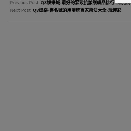
Previous Post:
Q8娛樂城-最好的緊致抗皺護膚品排行老虎機規
Next Post:
Q8娛樂-書名號的用瞇牌百家樂法大全-玩運彩