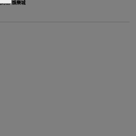
則榜-娛樂城