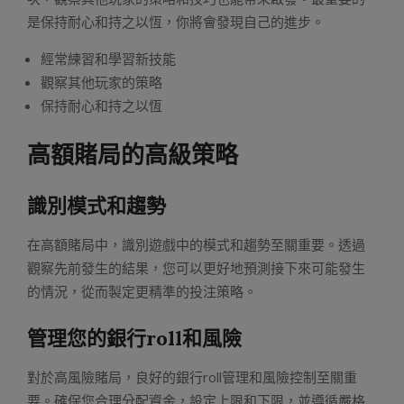
是保持耐心和持之以恆，你將會發現自己的進步。
經常練習和學習新技能
觀察其他玩家的策略
保持耐心和持之以恆
高額賭局的高級策略
識別模式和趨勢
在高額賭局中，識別遊戲中的模式和趨勢至關重要。透過
觀察先前發生的結果，您可以更好地預測接下來可能發生
的情況，從而製定更精準的投注策略。
管理您的銀行roll和風險
對於高風險賭局，良好的銀行roll管理和風險控制至關重
要。確保您合理分配資金，設定上限和下限，並遵循嚴格