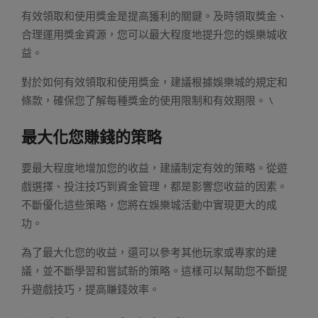
有效領取和使用獎金是提高獲利的關鍵。及時領取獎金、
合理運用獎金資源，您可以最大程度地提升您的娛樂城收
益。
對於如何有效領取和使用獎金，建議根據娛樂城的規定和
條款，確保您了解每種獎金的使用限制和有效期限。 \
最大化您賺錢的策略
要最大程度地增加您的收益，建議制定有效的策略。從遊
戲選擇、投注技巧到資金管理，都是影響您收益的因素。
不斷優化這些策略，您將在娛樂城活動中實現更大的成
功。
為了最大化您的收益，還可以參考其他玩家或專家的建
議，並不斷學習和嘗試新的策略。這樣可以幫助您不斷提
升遊戲技巧，提高賺錢效率。