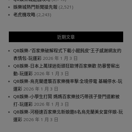
娛樂城熱門新聞搶先報
(2,521)
老虎機攻略
(2,243)
近期文章
Q8娛樂-“百家樂破解程式下載小餛飩皮”王子感謝網友的
表情包-玩運彩
2026 年 1 月 3 日
Q8娛樂-日本上萬球迷街頭狂歐博百家樂歡 防暴警察出
動-玩運彩
2026 年 1 月 3 日
Q8娛樂-烏克蘭遭襲百家樂機率擊:全境停電 基輔停水-玩
運彩
2026 年 1 月 3 日
Q8娛樂-小學生打鬧 媽媽百家樂技巧帶孩子登門道歉被
打-玩運彩
2026 年 1 月 3 日
Q8娛樂-河極速百家樂北新娘邀8名烏克蘭美女當伴娘-玩
運彩
2026 年 1 月 3 日