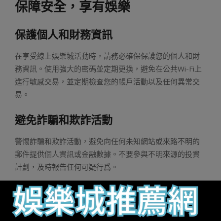
保障安全，享有娛樂
保護個人和財務資訊
在享受線上娛樂城活動時，請務必確保保護您的個人和財
務資訊。使用強大的密碼並定期更換，避免在公共Wi-Fi上
進行敏感交易，並定期檢查您的帳戶活動以及任何異常交
易。
避免詐騙和欺詐活動
警惕詐騙和欺詐活動，避免向任何未知網站或來路不明的
郵件提供個人資訊或金融數據。不要參與不明來源的投資
計劃，及時報告任何可疑行爲。
最佳線上安全實踐
除了保護個人資訊外，應確保設備有最新的防毒軟體和防