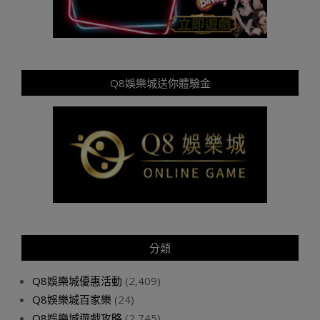
Q8娛樂城送你體驗金
分類
Q8娛樂城優惠活動
(2,409)
Q8娛樂城百家樂
(24)
Q8娛樂城遊戲攻略
(2,745)